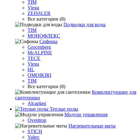
TIM
Viega
ZEISSLER
Все категории (8)
Подводки для воды
TIM
МОНОФЛЕКС
Сифоны
Grocenberg
McALPINE
TECE
Viega
HL
OMOIKIRI
TIM
Все категории (8)
Комплектующие для
сантехники
Alcaplast
Теплые полы
Модули управления
Oventrop
Нагревательные маты
STICH
Valtec