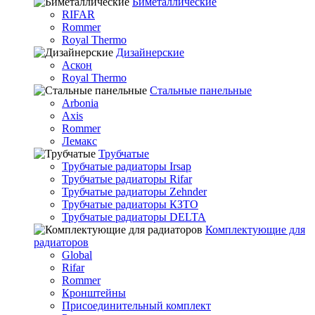
Биметаллические
RIFAR
Rommer
Royal Thermo
Дизайнерские
Аскон
Royal Thermo
Стальные панельные
Arbonia
Axis
Rommer
Лемакс
Трубчатые
Трубчатые радиаторы Irsap
Трубчатые радиаторы Rifar
Трубчатые радиаторы Zehnder
Трубчатые радиаторы КЗТО
Трубчатые радиаторы DELTA
Комплектующие для
радиаторов
Global
Rifar
Rommer
Кронштейны
Присоединительный комплект