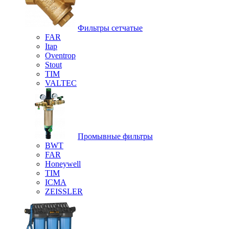
Фильтры сетчатые
FAR
Itap
Oventrop
Stout
TIM
VALTEC
Промывные фильтры
BWT
FAR
Honeywell
TIM
ICMA
ZEISSLER