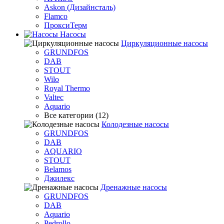
Askon (Дизайнсталь)
Flamco
ПроксиТерм
Насосы
Циркуляционные насосы
GRUNDFOS
DAB
STOUT
Wilo
Royal Thermo
Valtec
Aquario
Все категории (12)
Колодезные насосы
GRUNDFOS
DAB
AQUARIO
STOUT
Belamos
Джилекс
Дренажные насосы
GRUNDFOS
DAB
Aquario
Pedrollo