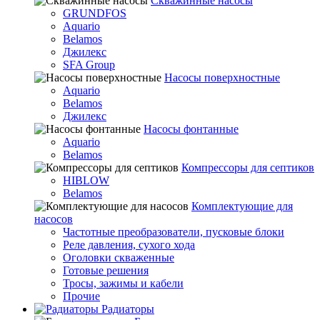
Скважинные насосы
GRUNDFOS
Aquario
Belamos
Джилекс
SFA Group
Насосы поверхностные
Aquario
Belamos
Джилекс
Насосы фонтанные
Aquario
Belamos
Компрессоры для септиков
HIBLOW
Belamos
Комплектующие для
насосов
Частотные преобразователи, пусковые блоки
Реле давления, сухого хода
Оголовки скваженные
Готовые решения
Тросы, зажимы и кабели
Прочие
Радиаторы