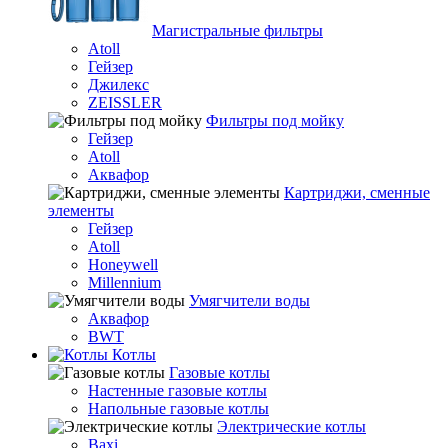
Магистральные фильтры
Atoll
Гейзер
Джилекс
ZEISSLER
Фильтры под мойку
Гейзер
Atoll
Аквафор
Картриджи, сменные
элементы
Гейзер
Atoll
Honeywell
Millennium
Умягчители воды
Аквафор
BWT
Котлы
Гaзовые котлы
Настенные газовые котлы
Напольные газовые котлы
Электрические котлы
Baxi