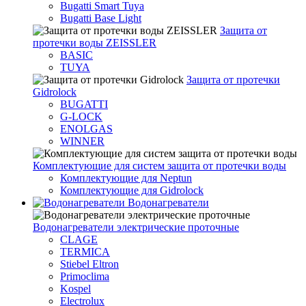
Bugatti Smart Tuya
Bugatti Base Light
Защита от
протечки воды ZEISSLER
BASIC
TUYA
Защита от протечки
Gidrolock
BUGATTI
G-LOCK
ENOLGAS
WINNER
Комплектующие для систем защита от протечки воды
Комплектующие для Neptun
Комплектующие для Gidrolock
Водонагреватели
Водонагреватeли электрические проточные
CLAGE
TERMICA
Stiebel Eltron
Primoclima
Kospel
Electrolux