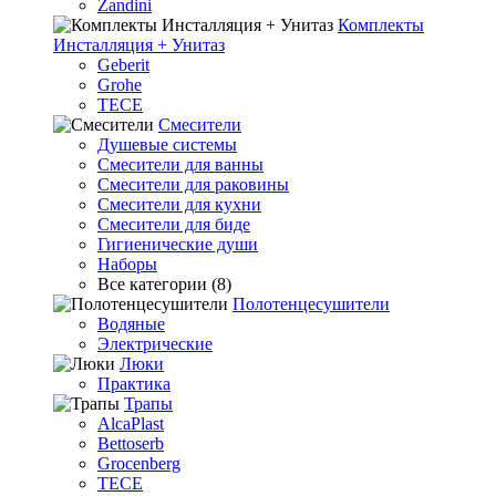
Zandini
Комплекты
Инсталляция + Унитаз
Geberit
Grohe
TECE
Смесители
Душевые системы
Смесители для ванны
Смесители для раковины
Смесители для кухни
Смесители для биде
Гигиенические души
Наборы
Все категории (8)
Полотенцесушители
Водяные
Электрические
Люки
Практика
Трапы
AlcaPlast
Bettoserb
Grocenberg
TECE