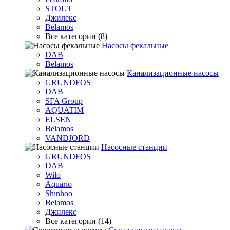
STOUT
Джилекс
Belamos
Все категории (8)
Насосы фекальные
DAB
Belamos
Канализационные насосы
GRUNDFOS
DAB
SFA Group
AQUATIM
ELSEN
Belamos
VANDJORD
Насосные станции
GRUNDFOS
DAB
Wilo
Aquario
Shinhoo
Belamos
Джилекс
Все категории (14)