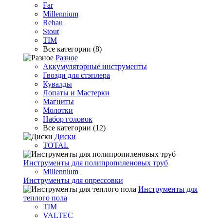
Far
Millennium
Rehau
Stout
TIM
Все категории (8)
Разное
Аккумуляторные инструменты
Гвозди для стэплера
Кувалды
Лопаты и Мастерки
Магниты
Молотки
Набор головок
Все категории (12)
Диски
TOTAL
Инструменты для полипропиленовых труб
Millennium
Инструменты для опрессовки
Инструменты для
теплого пола
TIM
VALTEC