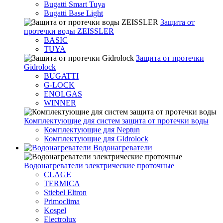
Bugatti Smart Tuya
Bugatti Base Light
Защита от
протечки воды ZEISSLER
BASIC
TUYA
Защита от протечки
Gidrolock
BUGATTI
G-LOCK
ENOLGAS
WINNER
Комплектующие для систем защита от протечки воды
Комплектующие для Neptun
Комплектующие для Gidrolock
Водонагреватели
Водонагреватeли электрические проточные
CLAGE
TERMICA
Stiebel Eltron
Primoclima
Kospel
Electrolux