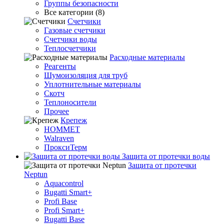
Группы безопасности
Все категории (8)
Счетчики
Газовые счетчики
Счетчики воды
Теплосчетчики
Расходные материалы
Реагенты
Шумоизоляция для труб
Уплотнительные материалы
Скотч
Теплоносители
Прочее
Крепеж
HOMMET
Walraven
ПроксиТерм
Защита от протечки воды
Защита от протечки
Neptun
Aquacontrol
Bugatti Smart+
Profi Base
Profi Smart+
Bugatti Base