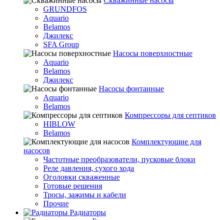
Скважинные насосы
GRUNDFOS
Aquario
Belamos
Джилекс
SFA Group
Насосы поверхностные
Aquario
Belamos
Джилекс
Насосы фонтанные
Aquario
Belamos
Компрессоры для септиков
HIBLOW
Belamos
Комплектующие для
насосов
Частотные преобразователи, пусковые блоки
Реле давления, сухого хода
Оголовки скваженные
Готовые решения
Тросы, зажимы и кабели
Прочие
Радиаторы