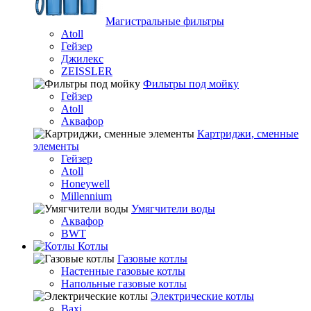
Магистральные фильтры
Atoll
Гейзер
Джилекс
ZEISSLER
Фильтры под мойку
Гейзер
Atoll
Аквафор
Картриджи, сменные
элементы
Гейзер
Atoll
Honeywell
Millennium
Умягчители воды
Аквафор
BWT
Котлы
Гaзовые котлы
Настенные газовые котлы
Напольные газовые котлы
Электрические котлы
Baxi