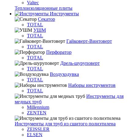
Valtec
Теплоизоляционные плиты
Инструменты
Секатор
TOTAL
УШМ
TOTAL
Гайковерт-Винтоверт
TOTAL
Перфоратор
TOTAL
Дрель-шуруповерт
TOTAL
Воздуходувка
TOTAL
Наборы инструментов
TOTAL
Инструменты для
медных труб
Millennium
ZENTEN
Инструменты для труб из сшитого полиэтилена
ZEISSLER
ELSEN