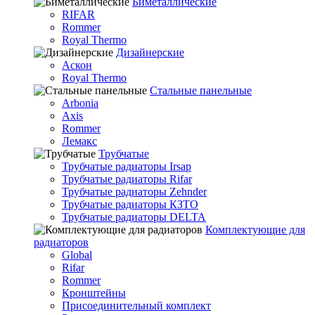
Биметаллические
RIFAR
Rommer
Royal Thermo
Дизайнерские
Аскон
Royal Thermo
Стальные панельные
Arbonia
Axis
Rommer
Лемакс
Трубчатые
Трубчатые радиаторы Irsap
Трубчатые радиаторы Rifar
Трубчатые радиаторы Zehnder
Трубчатые радиаторы КЗТО
Трубчатые радиаторы DELTA
Комплектующие для
радиаторов
Global
Rifar
Rommer
Кронштейны
Присоединительный комплект