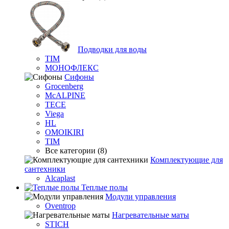
Подводки для воды
TIM
МОНОФЛЕКС
Сифоны
Grocenberg
McALPINE
TECE
Viega
HL
OMOIKIRI
TIM
Все категории (8)
Комплектующие для
сантехники
Alcaplast
Теплые полы
Модули управления
Oventrop
Нагревательные маты
STICH