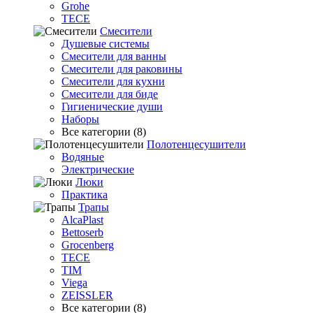
Grohe
TECE
Смесители
Душевые системы
Смесители для ванны
Смесители для раковины
Смесители для кухни
Смесители для биде
Гигиенические души
Наборы
Все категории (8)
Полотенцесушители
Водяные
Электрические
Люки
Практика
Трапы
AlcaPlast
Bettoserb
Grocenberg
TECE
TIM
Viega
ZEISSLER
Все категории (8)