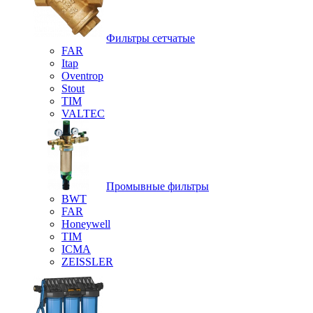
Фильтры сетчатые
FAR
Itap
Oventrop
Stout
TIM
VALTEC
Промывные фильтры
BWT
FAR
Honeywell
TIM
ICMA
ZEISSLER