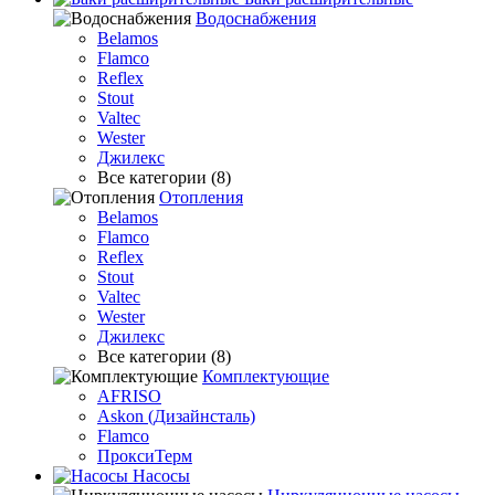
Водоснабжения
Belamos
Flamco
Reflex
Stout
Valtec
Wester
Джилекс
Все категории (8)
Отопления
Belamos
Flamco
Reflex
Stout
Valtec
Wester
Джилекс
Все категории (8)
Комплектующие
AFRISO
Askon (Дизайнсталь)
Flamco
ПроксиТерм
Насосы