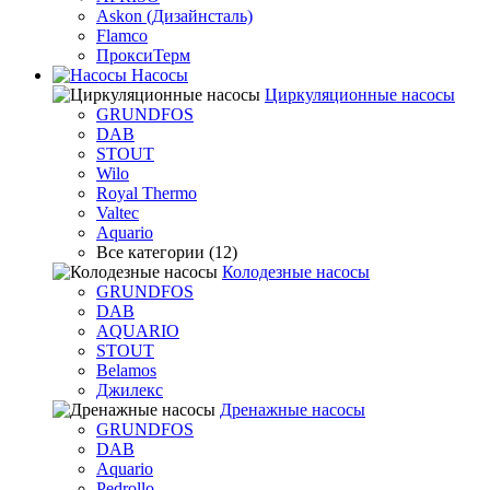
Askon (Дизайнсталь)
Flamco
ПроксиТерм
Насосы
Циркуляционные насосы
GRUNDFOS
DAB
STOUT
Wilo
Royal Thermo
Valtec
Aquario
Все категории (12)
Колодезные насосы
GRUNDFOS
DAB
AQUARIO
STOUT
Belamos
Джилекс
Дренажные насосы
GRUNDFOS
DAB
Aquario
Pedrollo