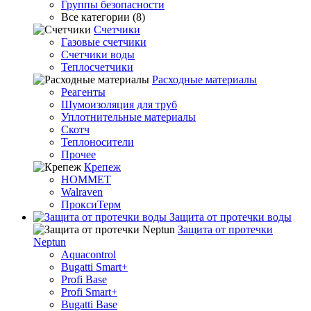
Группы безопасности
Все категории (8)
Счетчики
Газовые счетчики
Счетчики воды
Теплосчетчики
Расходные материалы
Реагенты
Шумоизоляция для труб
Уплотнительные материалы
Скотч
Теплоносители
Прочее
Крепеж
HOMMET
Walraven
ПроксиТерм
Защита от протечки воды
Защита от протечки
Neptun
Aquacontrol
Bugatti Smart+
Profi Base
Profi Smart+
Bugatti Base