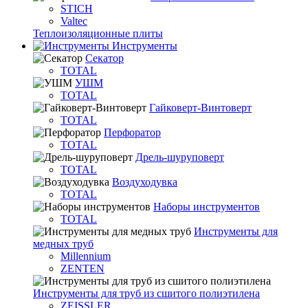
STICH
Valtec
Теплоизоляционные плиты
Инструменты
Секатор
TOTAL
УШМ
TOTAL
Гайковерт-Винтоверт
TOTAL
Перфоратор
TOTAL
Дрель-шуруповерт
TOTAL
Воздуходувка
TOTAL
Наборы инструментов
TOTAL
Инструменты для
медных труб
Millennium
ZENTEN
Инструменты для труб из сшитого полиэтилена
ZEISSLER