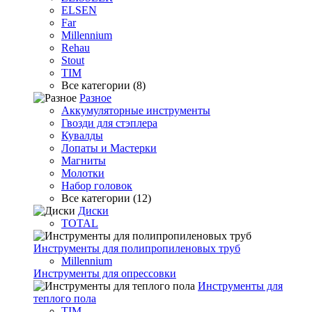
ELSEN
Far
Millennium
Rehau
Stout
TIM
Все категории (8)
Разное
Аккумуляторные инструменты
Гвозди для стэплера
Кувалды
Лопаты и Мастерки
Магниты
Молотки
Набор головок
Все категории (12)
Диски
TOTAL
Инструменты для полипропиленовых труб
Millennium
Инструменты для опрессовки
Инструменты для
теплого пола
TIM