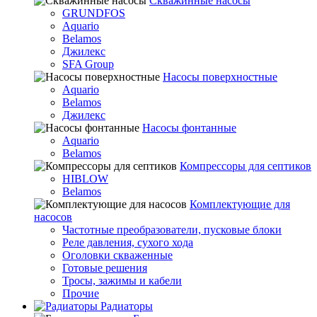
Скважинные насосы
GRUNDFOS
Aquario
Belamos
Джилекс
SFA Group
Насосы поверхностные
Aquario
Belamos
Джилекс
Насосы фонтанные
Aquario
Belamos
Компрессоры для септиков
HIBLOW
Belamos
Комплектующие для
насосов
Частотные преобразователи, пусковые блоки
Реле давления, сухого хода
Оголовки скваженные
Готовые решения
Тросы, зажимы и кабели
Прочие
Радиаторы