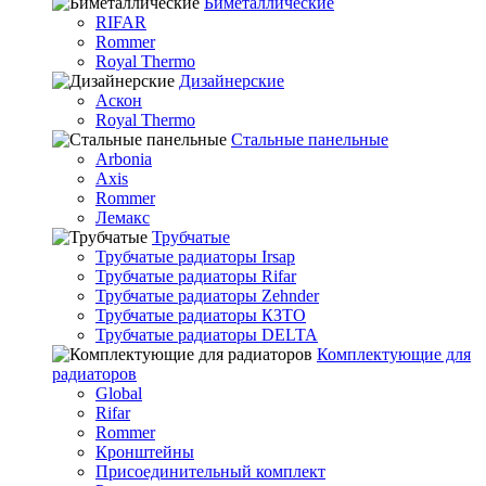
Биметаллические
RIFAR
Rommer
Royal Thermo
Дизайнерские
Аскон
Royal Thermo
Стальные панельные
Arbonia
Axis
Rommer
Лемакс
Трубчатые
Трубчатые радиаторы Irsap
Трубчатые радиаторы Rifar
Трубчатые радиаторы Zehnder
Трубчатые радиаторы КЗТО
Трубчатые радиаторы DELTA
Комплектующие для
радиаторов
Global
Rifar
Rommer
Кронштейны
Присоединительный комплект