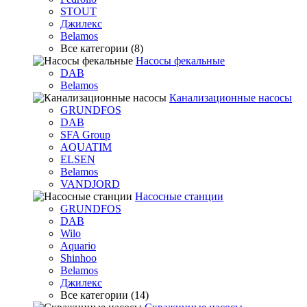
STOUT
Джилекс
Belamos
Все категории (8)
Насосы фекальные
DAB
Belamos
Канализационные насосы
GRUNDFOS
DAB
SFA Group
AQUATIM
ELSEN
Belamos
VANDJORD
Насосные станции
GRUNDFOS
DAB
Wilo
Aquario
Shinhoo
Belamos
Джилекс
Все категории (14)