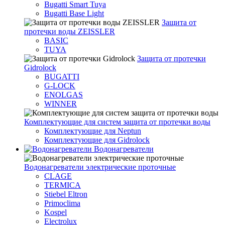
Bugatti Smart Tuya
Bugatti Base Light
Защита от
протечки воды ZEISSLER
BASIC
TUYA
Защита от протечки
Gidrolock
BUGATTI
G-LOCK
ENOLGAS
WINNER
Комплектующие для систем защита от протечки воды
Комплектующие для Neptun
Комплектующие для Gidrolock
Водонагреватели
Водонагреватeли электрические проточные
CLAGE
TERMICA
Stiebel Eltron
Primoclima
Kospel
Electrolux