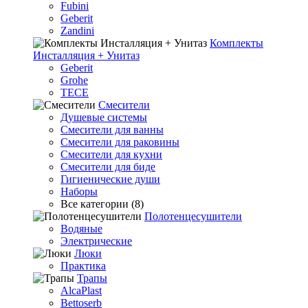
Fubini
Geberit
Zandini
Комплекты
Инсталляция + Унитаз
Geberit
Grohe
TECE
Смесители
Душевые системы
Смесители для ванны
Смесители для раковины
Смесители для кухни
Смесители для биде
Гигиенические души
Наборы
Все категории (8)
Полотенцесушители
Водяные
Электрические
Люки
Практика
Трапы
AlcaPlast
Bettoserb