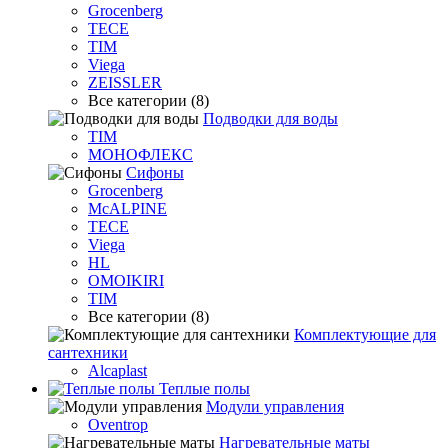
Grocenberg
TECE
TIM
Viega
ZEISSLER
Все категории (8)
Подводки для воды
TIM
МОНОФЛЕКС
Сифоны
Grocenberg
McALPINE
TECE
Viega
HL
OMOIKIRI
TIM
Все категории (8)
Комплектующие для
сантехники
Alcaplast
Теплые полы
Модули управления
Oventrop
Нагревательные маты