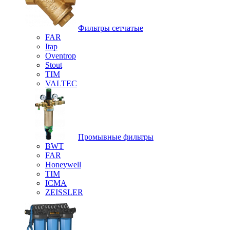
Фильтры сетчатые
FAR
Itap
Oventrop
Stout
TIM
VALTEC
Промывные фильтры
BWT
FAR
Honeywell
TIM
ICMA
ZEISSLER