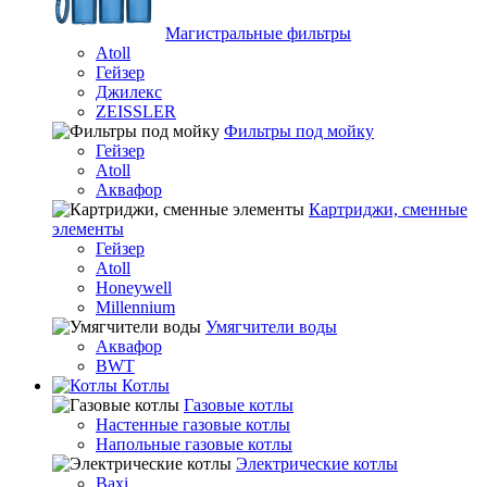
Магистральные фильтры
Atoll
Гейзер
Джилекс
ZEISSLER
Фильтры под мойку
Гейзер
Atoll
Аквафор
Картриджи, сменные
элементы
Гейзер
Atoll
Honeywell
Millennium
Умягчители воды
Аквафор
BWT
Котлы
Гaзовые котлы
Настенные газовые котлы
Напольные газовые котлы
Электрические котлы
Baxi