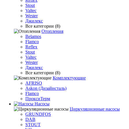
Reflex
Stout
Valtec
Wester
Джилекс
Все категории (8)
Отопления
Belamos
Flamco
Reflex
Stout
Valtec
Wester
Джилекс
Все категории (8)
Комплектующие
AFRISO
Askon (Дизайнсталь)
Flamco
ПроксиТерм
Насосы
Циркуляционные насосы
GRUNDFOS
DAB
STOUT