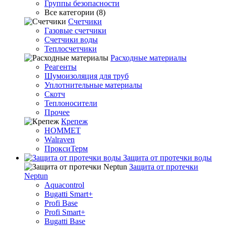
Группы безопасности
Все категории (8)
Счетчики
Газовые счетчики
Счетчики воды
Теплосчетчики
Расходные материалы
Реагенты
Шумоизоляция для труб
Уплотнительные материалы
Скотч
Теплоносители
Прочее
Крепеж
HOMMET
Walraven
ПроксиТерм
Защита от протечки воды
Защита от протечки
Neptun
Aquacontrol
Bugatti Smart+
Profi Base
Profi Smart+
Bugatti Base