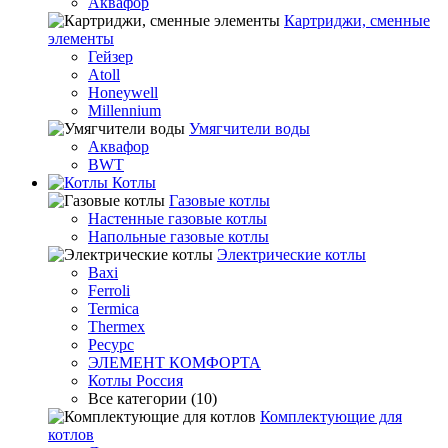
Аквафор
Картриджи, сменные
элементы
Гейзер
Atoll
Honeywell
Millennium
Умягчители воды
Аквафор
BWT
Котлы
Гaзовые котлы
Настенные газовые котлы
Напольные газовые котлы
Электрические котлы
Baxi
Ferroli
Termica
Thermex
Ресурс
ЭЛЕМЕНТ КОМФОРТА
Котлы Россия
Все категории (10)
Комплектующие для
котлов