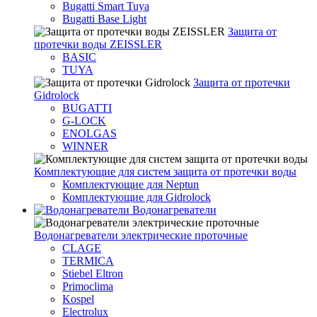
Bugatti Smart Tuya
Bugatti Base Light
Защита от
протечки воды ZEISSLER
BASIC
TUYA
Защита от протечки
Gidrolock
BUGATTI
G-LOCK
ENOLGAS
WINNER
Комплектующие для систем защита от протечки воды
Комплектующие для Neptun
Комплектующие для Gidrolock
Водонагреватели
Водонагреватeли электрические проточные
CLAGE
TERMICA
Stiebel Eltron
Primoclima
Kospel
Electrolux