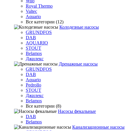
Wilo
Royal Thermo
Valtec
Aquario
Все категории (12)
Колодезные насосы
GRUNDFOS
DAB
AQUARIO
STOUT
Belamos
Джилекс
Дренажные насосы
GRUNDFOS
DAB
Aquario
Pedrollo
STOUT
Джилекс
Belamos
Все категории (8)
Насосы фекальные
DAB
Belamos
Канализационные насосы