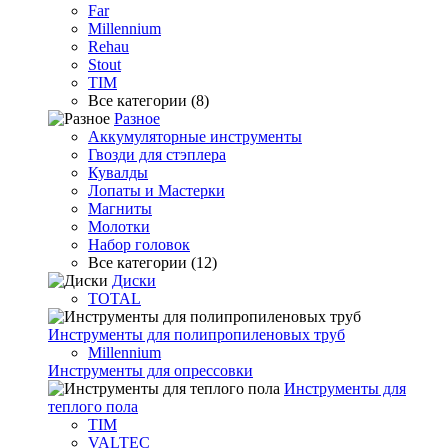
Far
Millennium
Rehau
Stout
TIM
Все категории (8)
Разное
Аккумуляторные инструменты
Гвозди для стэплера
Кувалды
Лопаты и Мастерки
Магниты
Молотки
Набор головок
Все категории (12)
Диски
TOTAL
Инструменты для полипропиленовых труб
Millennium
Инструменты для опрессовки
Инструменты для
теплого пола
TIM
VALTEC