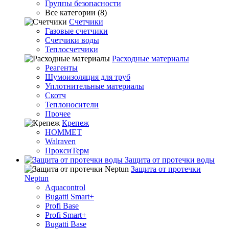
Группы безопасности
Все категории (8)
Счетчики
Газовые счетчики
Счетчики воды
Теплосчетчики
Расходные материалы
Реагенты
Шумоизоляция для труб
Уплотнительные материалы
Скотч
Теплоносители
Прочее
Крепеж
HOMMET
Walraven
ПроксиТерм
Защита от протечки воды
Защита от протечки
Neptun
Aquacontrol
Bugatti Smart+
Profi Base
Profi Smart+
Bugatti Base