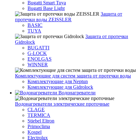
Bugatti Smart Tuya
Bugatti Base Light
Защита от
протечки воды ZEISSLER
BASIC
TUYA
Защита от протечки
Gidrolock
BUGATTI
G-LOCK
ENOLGAS
WINNER
Комплектующие для систем защита от протечки воды
Комплектующие для Neptun
Комплектующие для Gidrolock
Водонагреватели
Водонагреватeли электрические проточные
CLAGE
TERMICA
Stiebel Eltron
Primoclima
Kospel
Electrolux