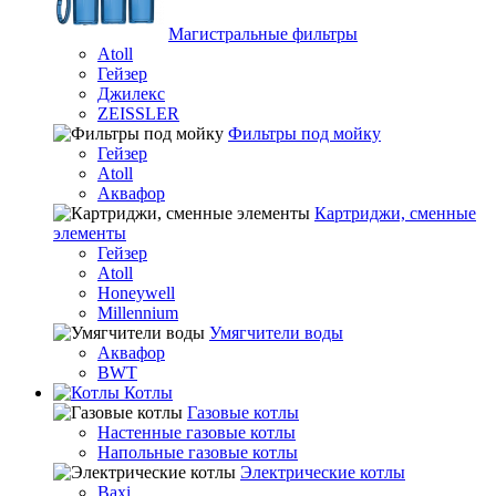
Магистральные фильтры
Atoll
Гейзер
Джилекс
ZEISSLER
Фильтры под мойку
Гейзер
Atoll
Аквафор
Картриджи, сменные
элементы
Гейзер
Atoll
Honeywell
Millennium
Умягчители воды
Аквафор
BWT
Котлы
Гaзовые котлы
Настенные газовые котлы
Напольные газовые котлы
Электрические котлы
Baxi