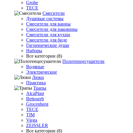
Grohe
TECE
Смесители
Душевые системы
Смесители для ванны
Смесители для раковины
Смесители для кухни
Смесители для биде
Гигиенические души
Наборы
Все категории (8)
Полотенцесушители
Водяные
Электрические
Люки
Практика
Трапы
AlcaPlast
Bettoserb
Grocenberg
TECE
TIM
Viega
ZEISSLER
Все категории (8)