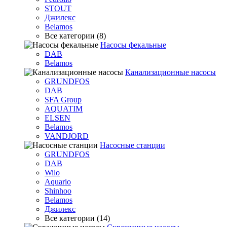
STOUT
Джилекс
Belamos
Все категории (8)
Насосы фекальные
DAB
Belamos
Канализационные насосы
GRUNDFOS
DAB
SFA Group
AQUATIM
ELSEN
Belamos
VANDJORD
Насосные станции
GRUNDFOS
DAB
Wilo
Aquario
Shinhoo
Belamos
Джилекс
Все категории (14)