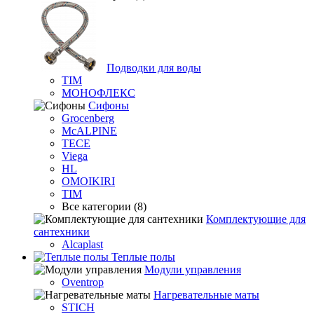
Подводки для воды
TIM
МОНОФЛЕКС
Сифоны
Grocenberg
McALPINE
TECE
Viega
HL
OMOIKIRI
TIM
Все категории (8)
Комплектующие для
сантехники
Alcaplast
Теплые полы
Модули управления
Oventrop
Нагревательные маты
STICH