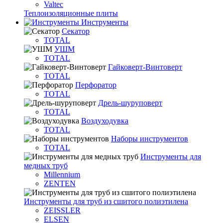
Valtec
Теплоизоляционные плиты
Инструменты
Секатор
TOTAL
УШМ
TOTAL
Гайковерт-Винтоверт
TOTAL
Перфоратор
TOTAL
Дрель-шуруповерт
TOTAL
Воздуходувка
TOTAL
Наборы инструментов
TOTAL
Инструменты для
медных труб
Millennium
ZENTEN
Инструменты для труб из сшитого полиэтилена
ZEISSLER
ELSEN