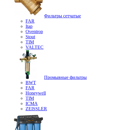
Фильтры сетчатые
FAR
Itap
Oventrop
Stout
TIM
VALTEC
Промывные фильтры
BWT
FAR
Honeywell
TIM
ICMA
ZEISSLER