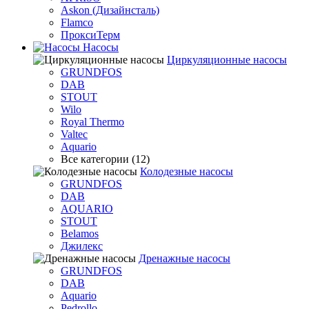
Askon (Дизайнсталь)
Flamco
ПроксиТерм
Насосы
Циркуляционные насосы
GRUNDFOS
DAB
STOUT
Wilo
Royal Thermo
Valtec
Aquario
Все категории (12)
Колодезные насосы
GRUNDFOS
DAB
AQUARIO
STOUT
Belamos
Джилекс
Дренажные насосы
GRUNDFOS
DAB
Aquario
Pedrollo