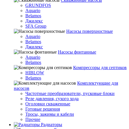
Скважинные насосы
GRUNDFOS
Aquario
Belamos
Джилекс
SFA Group
Насосы поверхностные
Aquario
Belamos
Джилекс
Насосы фонтанные
Aquario
Belamos
Компрессоры для септиков
HIBLOW
Belamos
Комплектующие для
насосов
Частотные преобразователи, пусковые блоки
Реле давления, сухого хода
Оголовки скваженные
Готовые решения
Тросы, зажимы и кабели
Прочие
Радиаторы