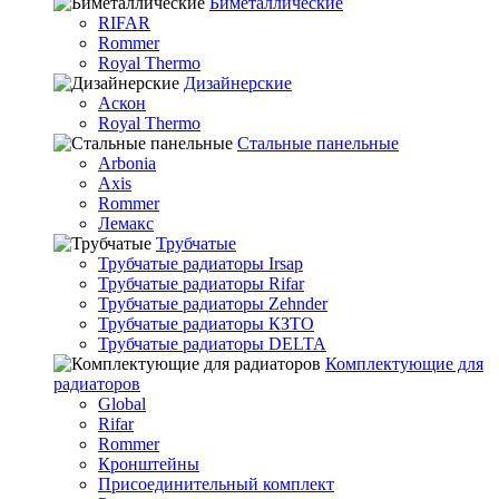
Биметаллические
RIFAR
Rommer
Royal Thermo
Дизайнерские
Аскон
Royal Thermo
Стальные панельные
Arbonia
Axis
Rommer
Лемакс
Трубчатые
Трубчатые радиаторы Irsap
Трубчатые радиаторы Rifar
Трубчатые радиаторы Zehnder
Трубчатые радиаторы КЗТО
Трубчатые радиаторы DELTA
Комплектующие для
радиаторов
Global
Rifar
Rommer
Кронштейны
Присоединительный комплект