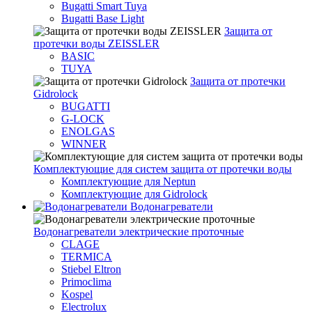
Bugatti Smart Tuya
Bugatti Base Light
Защита от
протечки воды ZEISSLER
BASIC
TUYA
Защита от протечки
Gidrolock
BUGATTI
G-LOCK
ENOLGAS
WINNER
Комплектующие для систем защита от протечки воды
Комплектующие для Neptun
Комплектующие для Gidrolock
Водонагреватели
Водонагреватeли электрические проточные
CLAGE
TERMICA
Stiebel Eltron
Primoclima
Kospel
Electrolux