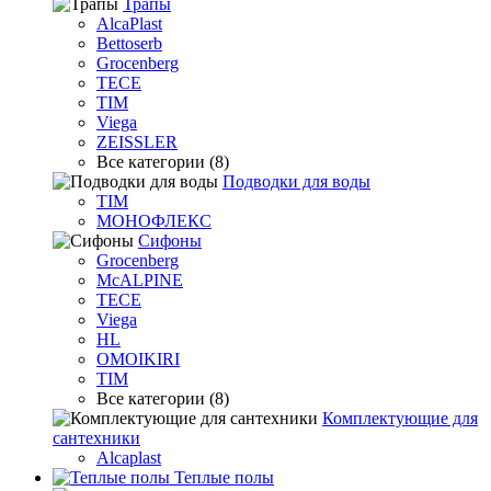
Трапы
AlcaPlast
Bettoserb
Grocenberg
TECE
TIM
Viega
ZEISSLER
Все категории (8)
Подводки для воды
TIM
МОНОФЛЕКС
Сифоны
Grocenberg
McALPINE
TECE
Viega
HL
OMOIKIRI
TIM
Все категории (8)
Комплектующие для
сантехники
Alcaplast
Теплые полы