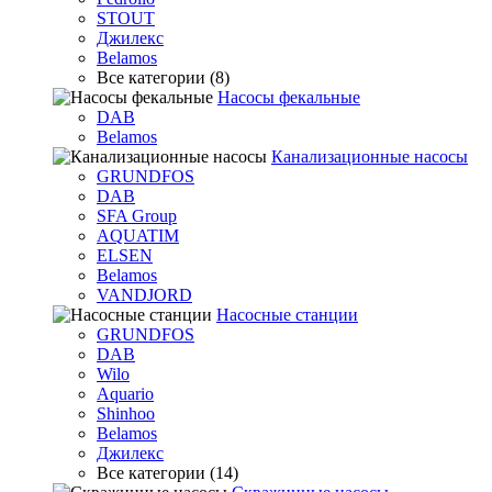
STOUT
Джилекс
Belamos
Все категории (8)
Насосы фекальные
DAB
Belamos
Канализационные насосы
GRUNDFOS
DAB
SFA Group
AQUATIM
ELSEN
Belamos
VANDJORD
Насосные станции
GRUNDFOS
DAB
Wilo
Aquario
Shinhoo
Belamos
Джилекс
Все категории (14)