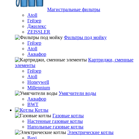
Магистральные фильтры
Atoll
Гейзер
Джилекс
ZEISSLER
Фильтры под мойку
Гейзер
Atoll
Аквафор
Картриджи, сменные
элементы
Гейзер
Atoll
Honeywell
Millennium
Умягчители воды
Аквафор
BWT
Котлы
Гaзовые котлы
Настенные газовые котлы
Напольные газовые котлы
Электрические котлы
Baxi