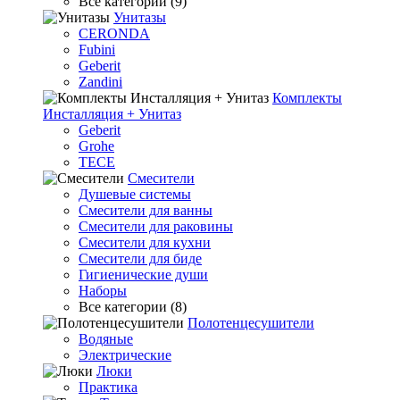
Все категории (9)
Унитазы
CERONDA
Fubini
Geberit
Zandini
Комплекты
Инсталляция + Унитаз
Geberit
Grohe
TECE
Смесители
Душевые системы
Смесители для ванны
Смесители для раковины
Смесители для кухни
Смесители для биде
Гигиенические души
Наборы
Все категории (8)
Полотенцесушители
Водяные
Электрические
Люки
Практика