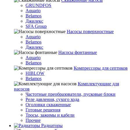
Скважинные насосы
GRUNDFOS
Aquario
Belamos
Джилекс
SFA Group
Насосы поверхностные
Aquario
Belamos
Джилекс
Насосы фонтанные
Aquario
Belamos
Компрессоры для септиков
HIBLOW
Belamos
Комплектующие для
насосов
Частотные преобразователи, пусковые блоки
Реле давления, сухого хода
Оголовки скваженные
Готовые решения
Тросы, зажимы и кабели
Прочие
Радиаторы