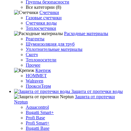
Группы безопасности
Все категории (8)
Счетчики
Газовые счетчики
Счетчики воды
Теплосчетчики
Расходные материалы
Реагенты
Шумоизоляция для труб
Уплотнительные материалы
Скотч
Теплоносители
Прочее
Крепеж
HOMMET
Walraven
ПроксиТерм
Защита от протечки воды
Защита от протечки
Neptun
Aquacontrol
Bugatti Smart+
Profi Base
Profi Smart+
Bugatti Base