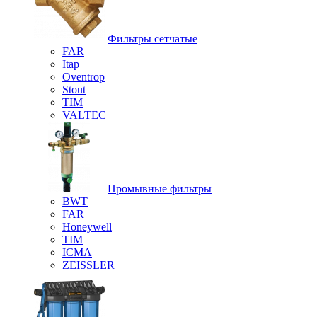
Фильтры сетчатые
FAR
Itap
Oventrop
Stout
TIM
VALTEC
Промывные фильтры
BWT
FAR
Honeywell
TIM
ICMA
ZEISSLER