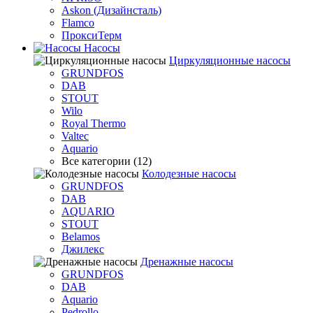
Askon (Дизайнсталь)
Flamco
ПроксиТерм
Насосы
Циркуляционные насосы
GRUNDFOS
DAB
STOUT
Wilo
Royal Thermo
Valtec
Aquario
Все категории (12)
Колодезные насосы
GRUNDFOS
DAB
AQUARIO
STOUT
Belamos
Джилекс
Дренажные насосы
GRUNDFOS
DAB
Aquario
Pedrollo