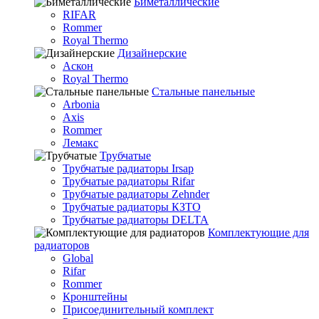
Биметаллические
RIFAR
Rommer
Royal Thermo
Дизайнерские
Аскон
Royal Thermo
Стальные панельные
Arbonia
Axis
Rommer
Лемакс
Трубчатые
Трубчатые радиаторы Irsap
Трубчатые радиаторы Rifar
Трубчатые радиаторы Zehnder
Трубчатые радиаторы КЗТО
Трубчатые радиаторы DELTA
Комплектующие для
радиаторов
Global
Rifar
Rommer
Кронштейны
Присоединительный комплект