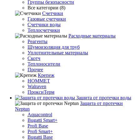
Группы безопасности
Все категории (8)
Счетчики
Газовые счетчики
Счетчики воды
Теплосчетчики
Расходные материалы
Реагенты
Шумоизоляция для труб
Уплотнительные материалы
Скотч
Теплоносители
Прочее
Крепеж
HOMMET
Walraven
ПроксиТерм
Защита от протечки воды
Защита от протечки
Neptun
Aquacontrol
Bugatti Smart+
Profi Base
Profi Smart+
Bugatti Base