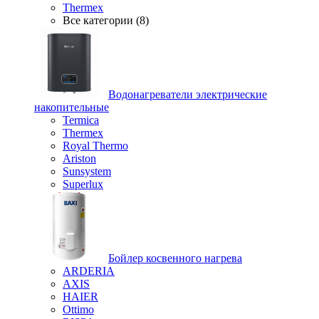
Thermex
Все категории (8)
Водонагреватели электрические
накопительные
Termica
Thermex
Royal Thermo
Ariston
Sunsystem
Superlux
Бойлер косвенного нагрева
ARDERIA
AXIS
HAIER
Ottimo