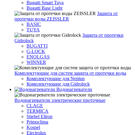
Bugatti Smart Tuya
Bugatti Base Light
Защита от
протечки воды ZEISSLER
BASIC
TUYA
Защита от протечки
Gidrolock
BUGATTI
G-LOCK
ENOLGAS
WINNER
Комплектующие для систем защита от протечки воды
Комплектующие для Neptun
Комплектующие для Gidrolock
Водонагреватели
Водонагреватeли электрические проточные
CLAGE
TERMICA
Stiebel Eltron
Primoclima
Kospel
Electrolux