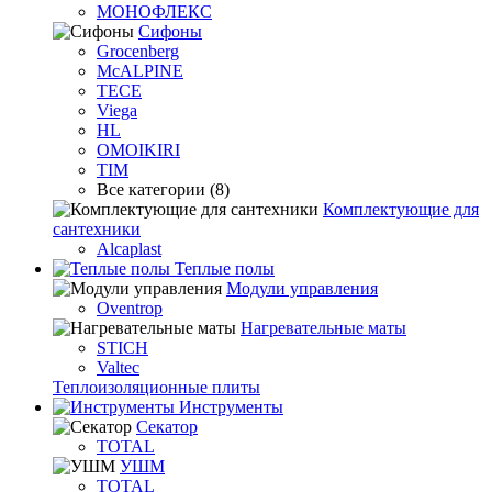
МОНОФЛЕКС
Сифоны
Grocenberg
McALPINE
TECE
Viega
HL
OMOIKIRI
TIM
Все категории (8)
Комплектующие для
сантехники
Alcaplast
Теплые полы
Модули управления
Oventrop
Нагревательные маты
STICH
Valtec
Теплоизоляционные плиты
Инструменты
Секатор
TOTAL
УШМ
TOTAL