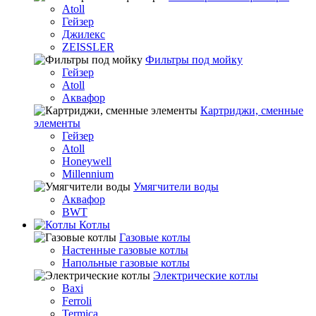
Atoll
Гейзер
Джилекс
ZEISSLER
Фильтры под мойку
Гейзер
Atoll
Аквафор
Картриджи, сменные
элементы
Гейзер
Atoll
Honeywell
Millennium
Умягчители воды
Аквафор
BWT
Котлы
Гaзовые котлы
Настенные газовые котлы
Напольные газовые котлы
Электрические котлы
Baxi
Ferroli
Termica