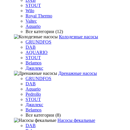
DAB
STOUT
Wilo
Royal Thermo
Valtec
Aquario
Все категории (12)
Колодезные насосы
GRUNDFOS
DAB
AQUARIO
STOUT
Belamos
Джилекс
Дренажные насосы
GRUNDFOS
DAB
Aquario
Pedrollo
STOUT
Джилекс
Belamos
Все категории (8)
Насосы фекальные
DAB