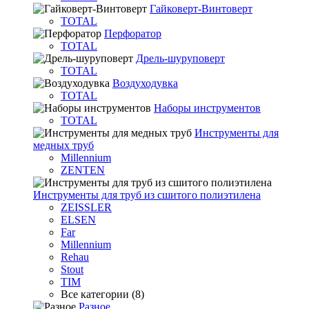
Гайковерт-Винтоверт
TOTAL
Перфоратор
TOTAL
Дрель-шуруповерт
TOTAL
Воздуходувка
TOTAL
Наборы инструментов
TOTAL
Инструменты для
медных труб
Millennium
ZENTEN
Инструменты для труб из сшитого полиэтилена
ZEISSLER
ELSEN
Far
Millennium
Rehau
Stout
TIM
Все категории (8)
Разное