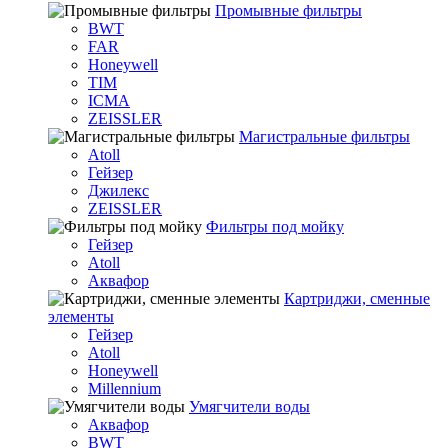
Промывные фильтры
BWT
FAR
Honeywell
TIM
ICMA
ZEISSLER
Магистральные фильтры
Atoll
Гейзер
Джилекс
ZEISSLER
Фильтры под мойку
Гейзер
Atoll
Аквафор
Картриджи, сменные
элементы
Гейзер
Atoll
Honeywell
Millennium
Умягчители воды
Аквафор
BWT