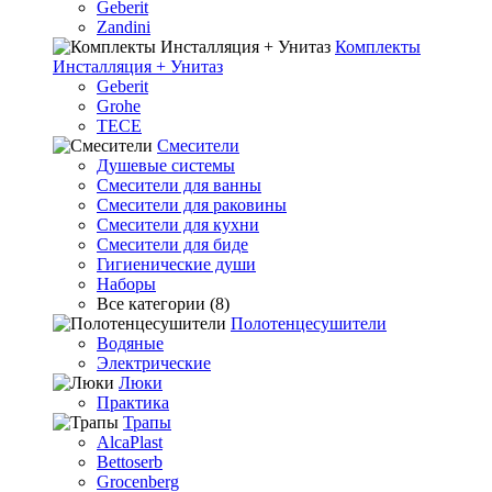
Geberit
Zandini
Комплекты
Инсталляция + Унитаз
Geberit
Grohe
TECE
Смесители
Душевые системы
Смесители для ванны
Смесители для раковины
Смесители для кухни
Смесители для биде
Гигиенические души
Наборы
Все категории (8)
Полотенцесушители
Водяные
Электрические
Люки
Практика
Трапы
AlcaPlast
Bettoserb
Grocenberg