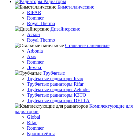
Радиаторы
Биметаллические
RIFAR
Rommer
Royal Thermo
Дизайнерские
Аскон
Royal Thermo
Стальные панельные
Arbonia
Axis
Rommer
Лемакс
Трубчатые
Трубчатые радиаторы Irsap
Трубчатые радиаторы Rifar
Трубчатые радиаторы Zehnder
Трубчатые радиаторы КЗТО
Трубчатые радиаторы DELTA
Комплектующие для
радиаторов
Global
Rifar
Rommer
Кронштейны