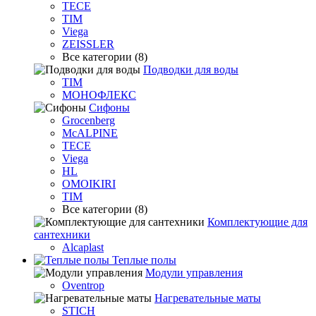
TECE
TIM
Viega
ZEISSLER
Все категории (8)
Подводки для воды
TIM
МОНОФЛЕКС
Сифоны
Grocenberg
McALPINE
TECE
Viega
HL
OMOIKIRI
TIM
Все категории (8)
Комплектующие для
сантехники
Alcaplast
Теплые полы
Модули управления
Oventrop
Нагревательные маты
STICH