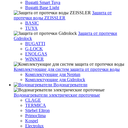
Bugatti Smart Tuya
Bugatti Base Light
Защита от
протечки воды ZEISSLER
BASIC
TUYA
Защита от протечки
Gidrolock
BUGATTI
G-LOCK
ENOLGAS
WINNER
Комплектующие для систем защита от протечки воды
Комплектующие для Neptun
Комплектующие для Gidrolock
Водонагреватели
Водонагреватeли электрические проточные
CLAGE
TERMICA
Stiebel Eltron
Primoclima
Kospel
Electrolux