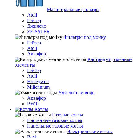
Магистральные фильтры
Atoll
Гейзер
Джилекс
ZEISSLER
Фильтры под мойку
Гейзер
Atoll
Аквафор
Картриджи, сменные
элементы
Гейзер
Atoll
Honeywell
Millennium
Умягчители воды
Аквафор
BWT
Котлы
Гaзовые котлы
Настенные газовые котлы
Напольные газовые котлы
Электрические котлы
Baxi