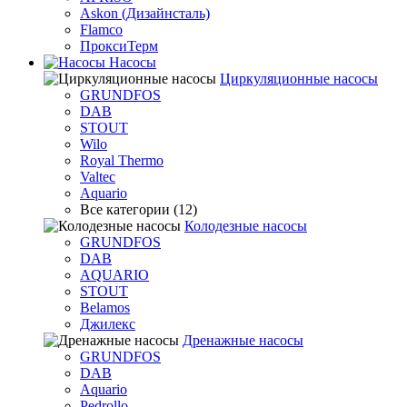
Askon (Дизайнсталь)
Flamco
ПроксиТерм
Насосы
Циркуляционные насосы
GRUNDFOS
DAB
STOUT
Wilo
Royal Thermo
Valtec
Aquario
Все категории (12)
Колодезные насосы
GRUNDFOS
DAB
AQUARIO
STOUT
Belamos
Джилекс
Дренажные насосы
GRUNDFOS
DAB
Aquario
Pedrollo