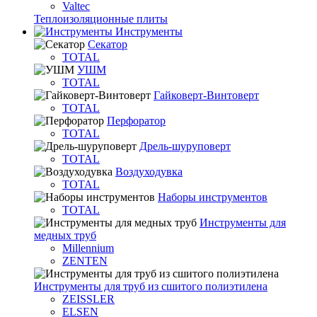
Valtec
Теплоизоляционные плиты
Инструменты
Секатор
TOTAL
УШМ
TOTAL
Гайковерт-Винтоверт
TOTAL
Перфоратор
TOTAL
Дрель-шуруповерт
TOTAL
Воздуходувка
TOTAL
Наборы инструментов
TOTAL
Инструменты для
медных труб
Millennium
ZENTEN
Инструменты для труб из сшитого полиэтилена
ZEISSLER
ELSEN