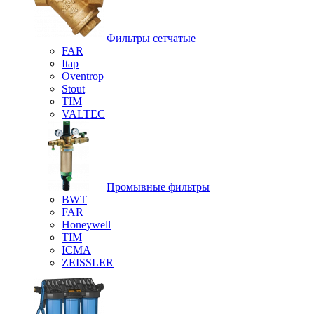
Фильтры сетчатые
FAR
Itap
Oventrop
Stout
TIM
VALTEC
Промывные фильтры
BWT
FAR
Honeywell
TIM
ICMA
ZEISSLER