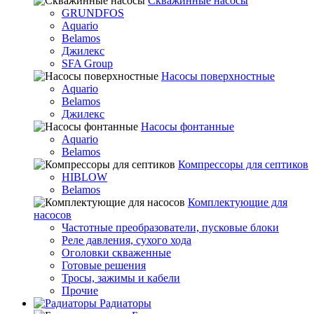
Скважинные насосы
GRUNDFOS
Aquario
Belamos
Джилекс
SFA Group
Насосы поверхностные
Aquario
Belamos
Джилекс
Насосы фонтанные
Aquario
Belamos
Компрессоры для септиков
HIBLOW
Belamos
Комплектующие для
насосов
Частотные преобразователи, пусковые блоки
Реле давления, сухого хода
Оголовки скваженные
Готовые решения
Тросы, зажимы и кабели
Прочие
Радиаторы