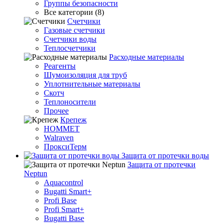
Группы безопасности
Все категории (8)
Счетчики
Газовые счетчики
Счетчики воды
Теплосчетчики
Расходные материалы
Реагенты
Шумоизоляция для труб
Уплотнительные материалы
Скотч
Теплоносители
Прочее
Крепеж
HOMMET
Walraven
ПроксиТерм
Защита от протечки воды
Защита от протечки
Neptun
Aquacontrol
Bugatti Smart+
Profi Base
Profi Smart+
Bugatti Base