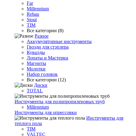
Far
Millennium
Rehau
Stout
TIM
Все категории (8)
Разное
Аккумуляторные инструменты
Гвозди для стэплера
Кувалды
Лопаты и Мастерки
Магниты
Молотки
Набор головок
Все категории (12)
Диски
TOTAL
Инструменты для полипропиленовых труб
Millennium
Инструменты для опрессовки
Инструменты для
теплого пола
TIM
VALTEC