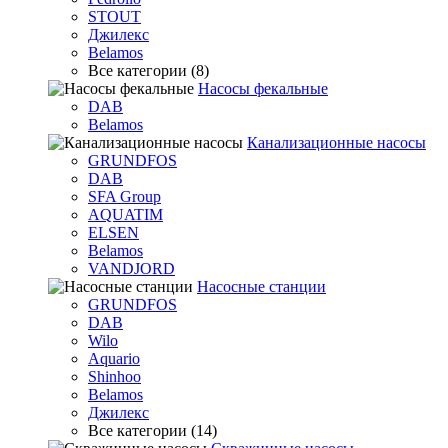
STOUT
Джилекс
Belamos
Все категории (8)
Насосы фекальные
DAB
Belamos
Канализационные насосы
GRUNDFOS
DAB
SFA Group
AQUATIM
ELSEN
Belamos
VANDJORD
Насосные станции
GRUNDFOS
DAB
Wilo
Aquario
Shinhoo
Belamos
Джилекс
Все категории (14)