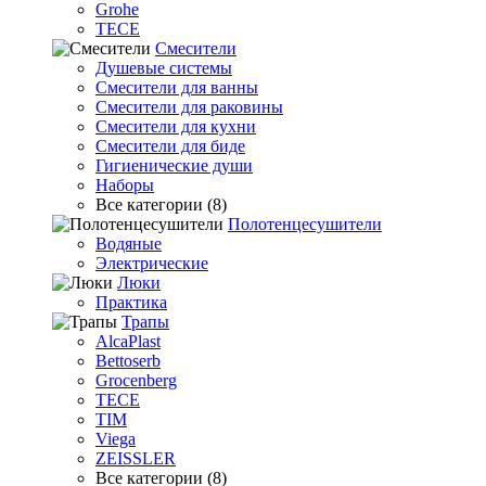
Grohe
TECE
Смесители
Душевые системы
Смесители для ванны
Смесители для раковины
Смесители для кухни
Смесители для биде
Гигиенические души
Наборы
Все категории (8)
Полотенцесушители
Водяные
Электрические
Люки
Практика
Трапы
AlcaPlast
Bettoserb
Grocenberg
TECE
TIM
Viega
ZEISSLER
Все категории (8)