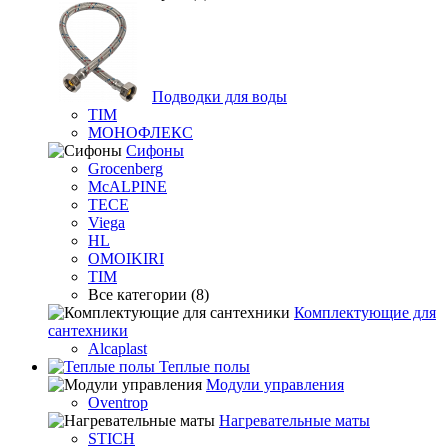
Подводки для воды
TIM
МОНОФЛЕКС
Сифоны
Grocenberg
McALPINE
TECE
Viega
HL
OMOIKIRI
TIM
Все категории (8)
Комплектующие для
сантехники
Alcaplast
Теплые полы
Модули управления
Oventrop
Нагревательные маты
STICH