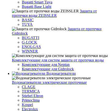
Bugatti Smart Tuya
Bugatti Base Light
Защита от
протечки воды ZEISSLER
BASIC
TUYA
Защита от протечки
Gidrolock
BUGATTI
G-LOCK
ENOLGAS
WINNER
Комплектующие для систем защита от протечки воды
Комплектующие для Neptun
Комплектующие для Gidrolock
Водонагреватели
Водонагреватeли электрические проточные
CLAGE
TERMICA
Stiebel Eltron
Primoclima
Kospel
Electrolux