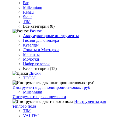
Far
Millennium
Rehau
Stout
TIM
Все категории (8)
Разное
Аккумуляторные инструменты
Гвозди для стэплера
Кувалды
Лопаты и Мастерки
Магниты
Молотки
Набор головок
Все категории (12)
Диски
TOTAL
Инструменты для полипропиленовых труб
Millennium
Инструменты для опрессовки
Инструменты для
теплого пола
TIM
VALTEC