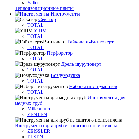
Valtec
Теплоизоляционные плиты
Инструменты
Секатор
TOTAL
УШМ
TOTAL
Гайковерт-Винтоверт
TOTAL
Перфоратор
TOTAL
Дрель-шуруповерт
TOTAL
Воздуходувка
TOTAL
Наборы инструментов
TOTAL
Инструменты для
медных труб
Millennium
ZENTEN
Инструменты для труб из сшитого полиэтилена
ZEISSLER
ELSEN