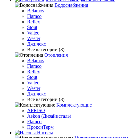
Водоснабжения
Belamos
Flamco
Reflex
Stout
Valtec
Wester
Джилекс
Все категории (8)
Отопления
Belamos
Flamco
Reflex
Stout
Valtec
Wester
Джилекс
Все категории (8)
Комплектующие
AFRISO
Askon (Дизайнсталь)
Flamco
ПроксиТерм
Насосы