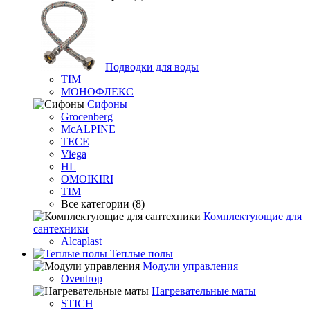
Подводки для воды
TIM
МОНОФЛЕКС
Сифоны
Grocenberg
McALPINE
TECE
Viega
HL
OMOIKIRI
TIM
Все категории (8)
Комплектующие для
сантехники
Alcaplast
Теплые полы
Модули управления
Oventrop
Нагревательные маты
STICH