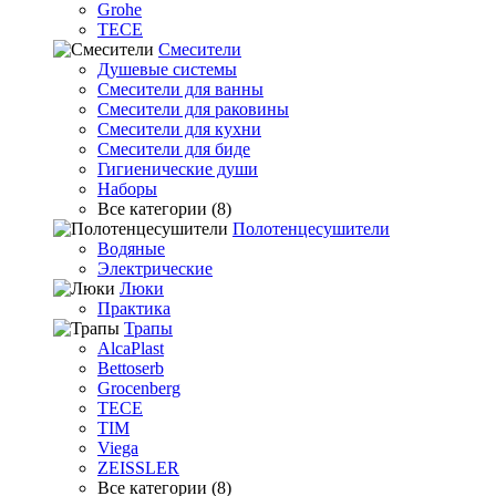
Grohe
TECE
Смесители
Душевые системы
Смесители для ванны
Смесители для раковины
Смесители для кухни
Смесители для биде
Гигиенические души
Наборы
Все категории (8)
Полотенцесушители
Водяные
Электрические
Люки
Практика
Трапы
AlcaPlast
Bettoserb
Grocenberg
TECE
TIM
Viega
ZEISSLER
Все категории (8)