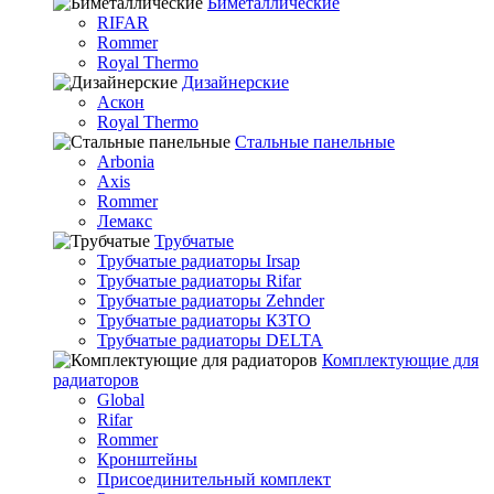
Биметаллические
RIFAR
Rommer
Royal Thermo
Дизайнерские
Аскон
Royal Thermo
Стальные панельные
Arbonia
Axis
Rommer
Лемакс
Трубчатые
Трубчатые радиаторы Irsap
Трубчатые радиаторы Rifar
Трубчатые радиаторы Zehnder
Трубчатые радиаторы КЗТО
Трубчатые радиаторы DELTA
Комплектующие для
радиаторов
Global
Rifar
Rommer
Кронштейны
Присоединительный комплект