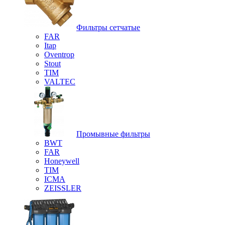
Фильтры сетчатые
FAR
Itap
Oventrop
Stout
TIM
VALTEC
Промывные фильтры
BWT
FAR
Honeywell
TIM
ICMA
ZEISSLER