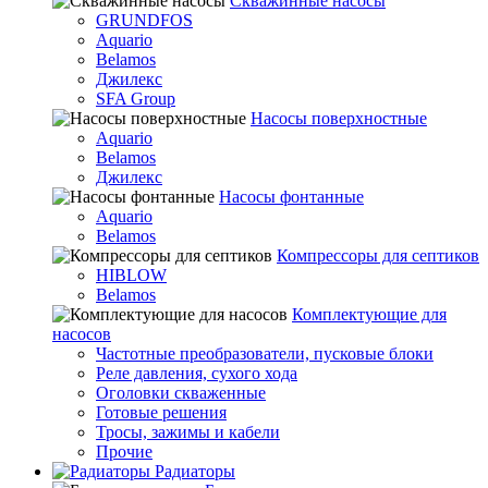
Скважинные насосы
GRUNDFOS
Aquario
Belamos
Джилекс
SFA Group
Насосы поверхностные
Aquario
Belamos
Джилекс
Насосы фонтанные
Aquario
Belamos
Компрессоры для септиков
HIBLOW
Belamos
Комплектующие для
насосов
Частотные преобразователи, пусковые блоки
Реле давления, сухого хода
Оголовки скваженные
Готовые решения
Тросы, зажимы и кабели
Прочие
Радиаторы