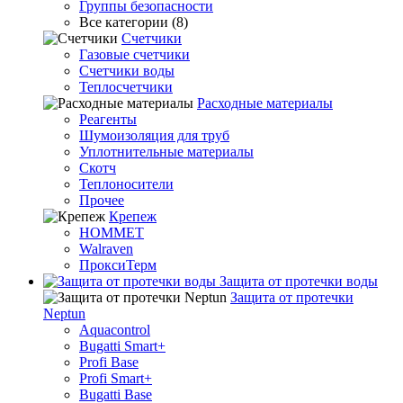
Группы безопасности
Все категории (8)
Счетчики
Газовые счетчики
Счетчики воды
Теплосчетчики
Расходные материалы
Реагенты
Шумоизоляция для труб
Уплотнительные материалы
Скотч
Теплоносители
Прочее
Крепеж
HOMMET
Walraven
ПроксиТерм
Защита от протечки воды
Защита от протечки
Neptun
Aquacontrol
Bugatti Smart+
Profi Base
Profi Smart+
Bugatti Base