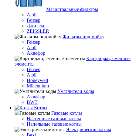
Магистральные фильтры
Atoll
Гейзер
Джилекс
ZEISSLER
Фильтры под мойку
Гейзер
Atoll
Аквафор
Картриджи, сменные
элементы
Гейзер
Atoll
Honeywell
Millennium
Умягчители воды
Аквафор
BWT
Котлы
Гaзовые котлы
Настенные газовые котлы
Напольные газовые котлы
Электрические котлы
Baxi