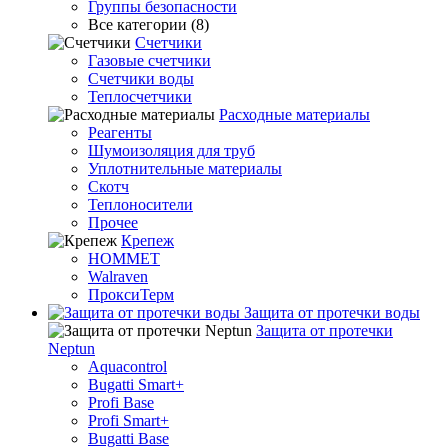
Группы безопасности
Все категории (8)
Счетчики
Газовые счетчики
Счетчики воды
Теплосчетчики
Расходные материалы
Реагенты
Шумоизоляция для труб
Уплотнительные материалы
Скотч
Теплоносители
Прочее
Крепеж
HOMMET
Walraven
ПроксиТерм
Защита от протечки воды
Защита от протечки
Neptun
Aquacontrol
Bugatti Smart+
Profi Base
Profi Smart+
Bugatti Base