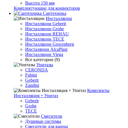
Высота 150 мм
Комплектующие для конвекторов
Сантехника
Инсталляции
Инсталляции Geberit
Инсталляции Grohe
Инсталляции REHAU
Инсталляции TECE
Инсталляции Grocenberg
Инсталяции AlcaPlast
Инсталляции Viega
Все категории (9)
Унитазы
CERONDA
Fubini
Geberit
Zandini
Комплекты
Инсталляция + Унитаз
Geberit
Grohe
TECE
Смесители
Душевые системы
Смесители для ванны