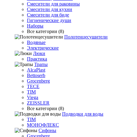
Смесители для раковины
Смесители для кухни
Смесители для биде
Гигиенические души
Наборы
Все категории (8)
Полотенцесушители
Водяные
Электрические
Люки
Практика
Трапы
AlcaPlast
Bettoserb
Grocenberg
TECE
TIM
Viega
ZEISSLER
Все категории (8)
Подводки для воды
TIM
МОНОФЛЕКС
Сифоны
Grocenberg