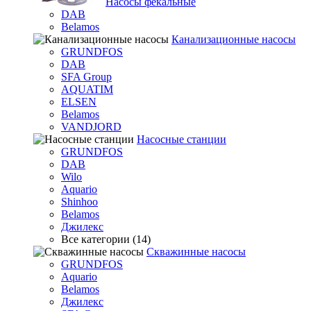
Насосы фекальные
DAB
Belamos
Канализационные насосы
GRUNDFOS
DAB
SFA Group
AQUATIM
ELSEN
Belamos
VANDJORD
Насосные станции
GRUNDFOS
DAB
Wilo
Aquario
Shinhoo
Belamos
Джилекс
Все категории (14)
Скважинные насосы
GRUNDFOS
Aquario
Belamos
Джилекс