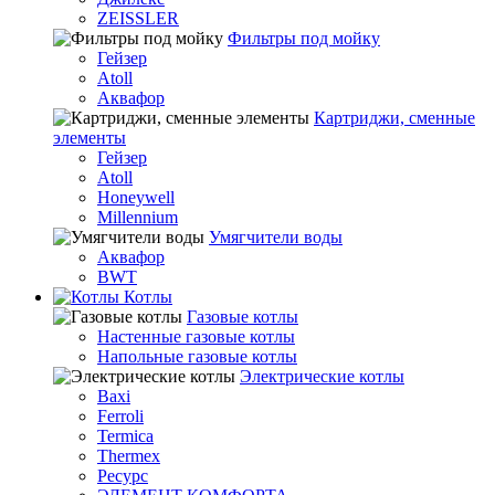
ZEISSLER
Фильтры под мойку
Гейзер
Atoll
Аквафор
Картриджи, сменные
элементы
Гейзер
Atoll
Honeywell
Millennium
Умягчители воды
Аквафор
BWT
Котлы
Гaзовые котлы
Настенные газовые котлы
Напольные газовые котлы
Электрические котлы
Baxi
Ferroli
Termica
Thermex
Ресурс