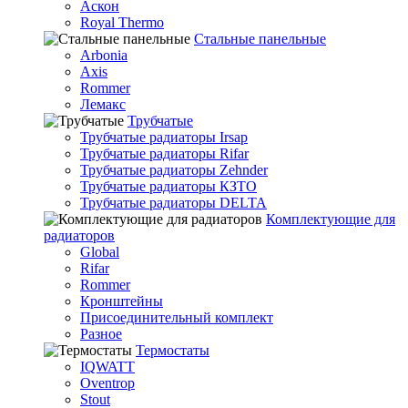
Аскон
Royal Thermo
Стальные панельные
Arbonia
Axis
Rommer
Лемакс
Трубчатые
Трубчатые радиаторы Irsap
Трубчатые радиаторы Rifar
Трубчатые радиаторы Zehnder
Трубчатые радиаторы КЗТО
Трубчатые радиаторы DELTA
Комплектующие для
радиаторов
Global
Rifar
Rommer
Кронштейны
Присоединительный комплект
Разное
Термостаты
IQWATT
Oventrop
Stout