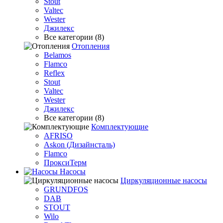
Stout
Valtec
Wester
Джилекс
Все категории (8)
Отопления
Belamos
Flamco
Reflex
Stout
Valtec
Wester
Джилекс
Все категории (8)
Комплектующие
AFRISO
Askon (Дизайнсталь)
Flamco
ПроксиТерм
Насосы
Циркуляционные насосы
GRUNDFOS
DAB
STOUT
Wilo