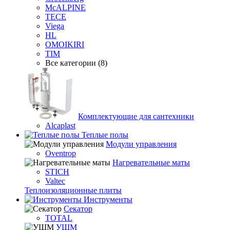
McALPINE
TECE
Viega
HL
OMOIKIRI
TIM
Все категории (8)
Комплектующие для сантехники
Alcaplast
Теплые полы
Модули управления
Oventrop
Нагревательные маты
STICH
Valtec
Теплоизоляционные плиты
Инструменты
Секатор
TOTAL
УШМ