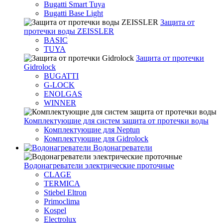
Bugatti Smart Tuya
Bugatti Base Light
Защита от
протечки воды ZEISSLER
BASIC
TUYA
Защита от протечки
Gidrolock
BUGATTI
G-LOCK
ENOLGAS
WINNER
Комплектующие для систем защита от протечки воды
Комплектующие для Neptun
Комплектующие для Gidrolock
Водонагреватели
Водонагреватeли электрические проточные
CLAGE
TERMICA
Stiebel Eltron
Primoclima
Kospel
Electrolux