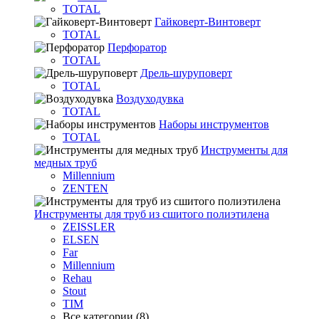
TOTAL
Гайковерт-Винтоверт
TOTAL
Перфоратор
TOTAL
Дрель-шуруповерт
TOTAL
Воздуходувка
TOTAL
Наборы инструментов
TOTAL
Инструменты для
медных труб
Millennium
ZENTEN
Инструменты для труб из сшитого полиэтилена
ZEISSLER
ELSEN
Far
Millennium
Rehau
Stout
TIM
Все категории (8)