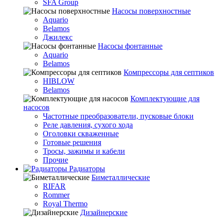
SFA Group
Насосы поверхностные
Aquario
Belamos
Джилекс
Насосы фонтанные
Aquario
Belamos
Компрессоры для септиков
HIBLOW
Belamos
Комплектующие для
насосов
Частотные преобразователи, пусковые блоки
Реле давления, сухого хода
Оголовки скваженные
Готовые решения
Тросы, зажимы и кабели
Прочие
Радиаторы
Биметаллические
RIFAR
Rommer
Royal Thermo
Дизайнерские