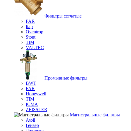
Фильтры сетчатые
FAR
Itap
Oventrop
Stout
TIM
VALTEC
Промывные фильтры
BWT
FAR
Honeywell
TIM
ICMA
ZEISSLER
Магистральные фильтры
Atoll
Гейзер
Джилекс