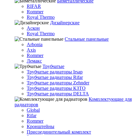
Биметаллические
RIFAR
Rommer
Royal Thermo
Дизайнерские
Аскон
Royal Thermo
Стальные панельные
Arbonia
Axis
Rommer
Лемакс
Трубчатые
Трубчатые радиаторы Irsap
Трубчатые радиаторы Rifar
Трубчатые радиаторы Zehnder
Трубчатые радиаторы КЗТО
Трубчатые радиаторы DELTA
Комплектующие для
радиаторов
Global
Rifar
Rommer
Кронштейны
Присоединительный комплект