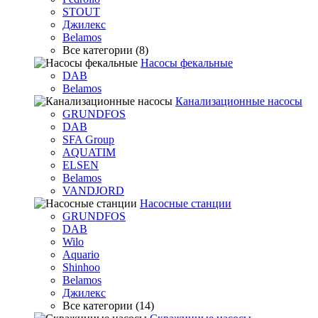
STOUT
Джилекс
Belamos
Все категории (8)
Насосы фекальные
DAB
Belamos
Канализационные насосы
GRUNDFOS
DAB
SFA Group
AQUATIM
ELSEN
Belamos
VANDJORD
Насосные станции
GRUNDFOS
DAB
Wilo
Aquario
Shinhoo
Belamos
Джилекс
Все категории (14)