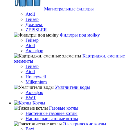
Магистральные фильтры
Atoll
Гейзер
Джилекс
ZEISSLER
Фильтры под мойку
Гейзер
Atoll
Аквафор
Картриджи, сменные
элементы
Гейзер
Atoll
Honeywell
Millennium
Умягчители воды
Аквафор
BWT
Котлы
Гaзовые котлы
Настенные газовые котлы
Напольные газовые котлы
Электрические котлы
Baxi