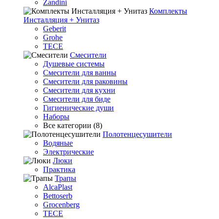
Zandini
Комплекты
Инсталляция + Унитаз
Geberit
Grohe
TECE
Смесители
Душевые системы
Смесители для ванны
Смесители для раковины
Смесители для кухни
Смесители для биде
Гигиенические души
Наборы
Все категории (8)
Полотенцесушители
Водяные
Электрические
Люки
Практика
Трапы
AlcaPlast
Bettoserb
Grocenberg
TECE