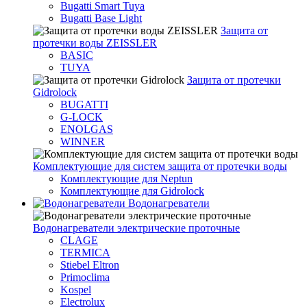
Bugatti Smart Tuya
Bugatti Base Light
Защита от
протечки воды ZEISSLER
BASIC
TUYA
Защита от протечки
Gidrolock
BUGATTI
G-LOCK
ENOLGAS
WINNER
Комплектующие для систем защита от протечки воды
Комплектующие для Neptun
Комплектующие для Gidrolock
Водонагреватели
Водонагреватeли электрические проточные
CLAGE
TERMICA
Stiebel Eltron
Primoclima
Kospel
Electrolux