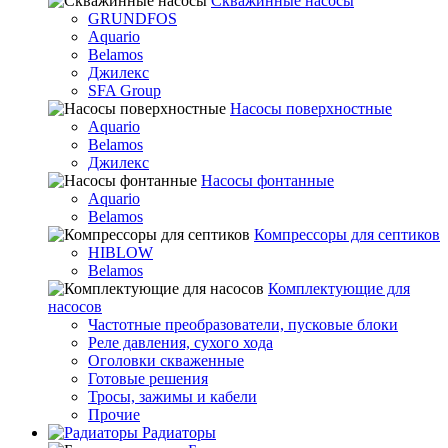
Скважинные насосы
GRUNDFOS
Aquario
Belamos
Джилекс
SFA Group
Насосы поверхностные
Aquario
Belamos
Джилекс
Насосы фонтанные
Aquario
Belamos
Компрессоры для септиков
HIBLOW
Belamos
Комплектующие для
насосов
Частотные преобразователи, пусковые блоки
Реле давления, сухого хода
Оголовки скваженные
Готовые решения
Тросы, зажимы и кабели
Прочие
Радиаторы