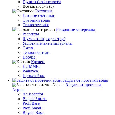
Группы безопасности
Все категории (8)
Счетчики
Газовые счетчики
Счетчики воды
Теплосчетчики
Расходные материалы
Реагенты
Шумоизоляция для труб
Уплотнительные материалы
Скотч
Теплоносители
Прочее
Крепеж
HOMMET
Walraven
ПроксиТерм
Защита от протечки воды
Защита от протечки
Neptun
Aquacontrol
Bugatti Smart+
Profi Base
Profi Smart+
Bugatti Base