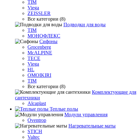
TIM
Viega
ZEISSLER
Все категории (8)
Подводки для воды
TIM
МОНОФЛЕКС
Сифоны
Grocenberg
McALPINE
TECE
Viega
HL
OMOIKIRI
TIM
Все категории (8)
Комплектующие для
сантехники
Alcaplast
Теплые полы
Модули управления
Oventrop
Нагревательные маты
STICH
Valtec