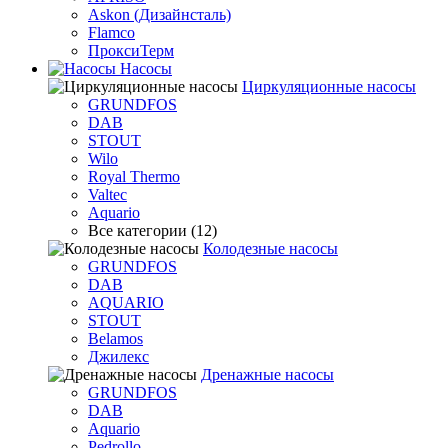
Askon (Дизайнсталь)
Flamco
ПроксиТерм
Насосы
Циркуляционные насосы
GRUNDFOS
DAB
STOUT
Wilo
Royal Thermo
Valtec
Aquario
Все категории (12)
Колодезные насосы
GRUNDFOS
DAB
AQUARIO
STOUT
Belamos
Джилекс
Дренажные насосы
GRUNDFOS
DAB
Aquario
Pedrollo