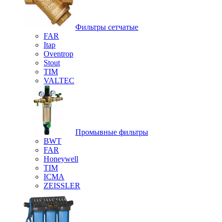
Фильтры сетчатые
FAR
Itap
Oventrop
Stout
TIM
VALTEC
Промывные фильтры
BWT
FAR
Honeywell
TIM
ICMA
ZEISSLER