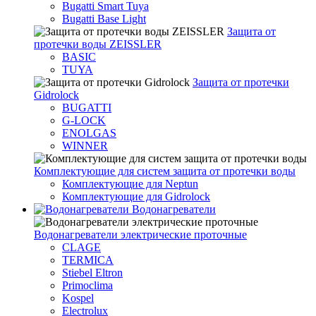
Bugatti Smart Tuya
Bugatti Base Light
Защита от
протечки воды ZEISSLER
BASIC
TUYA
Защита от протечки
Gidrolock
BUGATTI
G-LOCK
ENOLGAS
WINNER
Комплектующие для систем защита от протечки воды
Комплектующие для Neptun
Комплектующие для Gidrolock
Водонагреватели
Водонагреватeли электрические проточные
CLAGE
TERMICA
Stiebel Eltron
Primoclima
Kospel
Electrolux