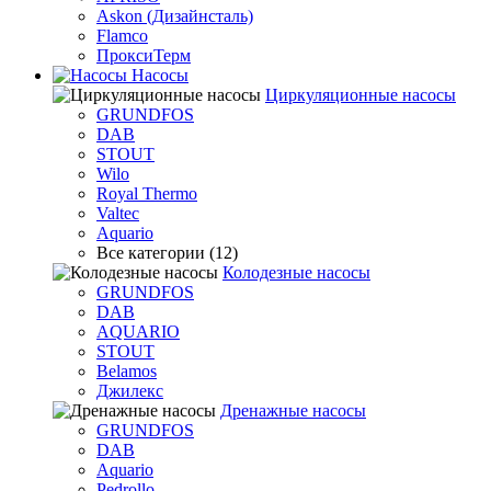
Askon (Дизайнсталь)
Flamco
ПроксиТерм
Насосы
Циркуляционные насосы
GRUNDFOS
DAB
STOUT
Wilo
Royal Thermo
Valtec
Aquario
Все категории (12)
Колодезные насосы
GRUNDFOS
DAB
AQUARIO
STOUT
Belamos
Джилекс
Дренажные насосы
GRUNDFOS
DAB
Aquario
Pedrollo