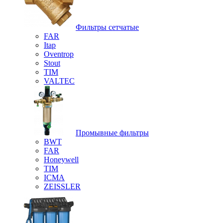
Фильтры сетчатые
FAR
Itap
Oventrop
Stout
TIM
VALTEC
Промывные фильтры
BWT
FAR
Honeywell
TIM
ICMA
ZEISSLER