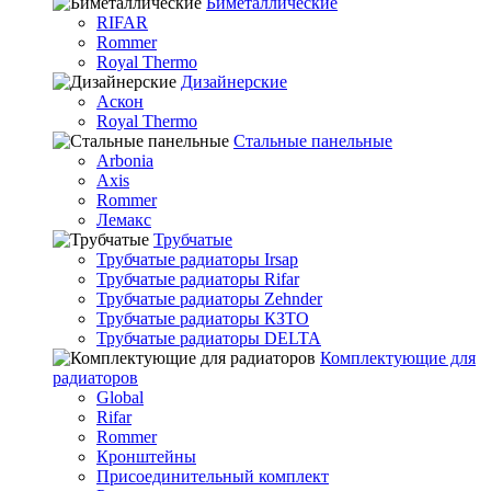
Биметаллические
RIFAR
Rommer
Royal Thermo
Дизайнерские
Аскон
Royal Thermo
Стальные панельные
Arbonia
Axis
Rommer
Лемакс
Трубчатые
Трубчатые радиаторы Irsap
Трубчатые радиаторы Rifar
Трубчатые радиаторы Zehnder
Трубчатые радиаторы КЗТО
Трубчатые радиаторы DELTA
Комплектующие для
радиаторов
Global
Rifar
Rommer
Кронштейны
Присоединительный комплект