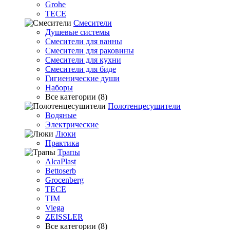
Grohe
TECE
Смесители
Душевые системы
Смесители для ванны
Смесители для раковины
Смесители для кухни
Смесители для биде
Гигиенические души
Наборы
Все категории (8)
Полотенцесушители
Водяные
Электрические
Люки
Практика
Трапы
AlcaPlast
Bettoserb
Grocenberg
TECE
TIM
Viega
ZEISSLER
Все категории (8)