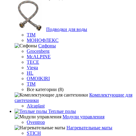
Подводки для воды
TIM
МОНОФЛЕКС
Сифоны
Grocenberg
McALPINE
TECE
Viega
HL
OMOIKIRI
TIM
Все категории (8)
Комплектующие для
сантехники
Alcaplast
Теплые полы
Модули управления
Oventrop
Нагревательные маты
STICH