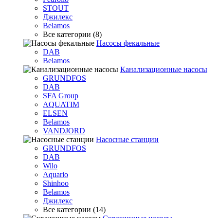
STOUT
Джилекс
Belamos
Все категории (8)
Насосы фекальные
DAB
Belamos
Канализационные насосы
GRUNDFOS
DAB
SFA Group
AQUATIM
ELSEN
Belamos
VANDJORD
Насосные станции
GRUNDFOS
DAB
Wilo
Aquario
Shinhoo
Belamos
Джилекс
Все категории (14)