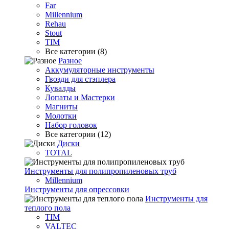
Far
Millennium
Rehau
Stout
TIM
Все категории (8)
Разное
Аккумуляторные инструменты
Гвозди для стэплера
Кувалды
Лопаты и Мастерки
Магниты
Молотки
Набор головок
Все категории (12)
Диски
TOTAL
Инструменты для полипропиленовых труб
Millennium
Инструменты для опрессовки
Инструменты для
теплого пола
TIM
VALTEC