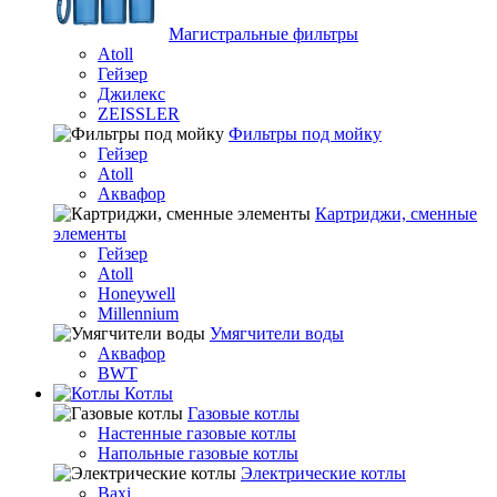
Магистральные фильтры
Atoll
Гейзер
Джилекс
ZEISSLER
Фильтры под мойку
Гейзер
Atoll
Аквафор
Картриджи, сменные
элементы
Гейзер
Atoll
Honeywell
Millennium
Умягчители воды
Аквафор
BWT
Котлы
Гaзовые котлы
Настенные газовые котлы
Напольные газовые котлы
Электрические котлы
Baxi