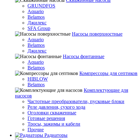
Скважинные насосы
GRUNDFOS
Aquario
Belamos
Джилекс
SFA Group
Насосы поверхностные
Aquario
Belamos
Джилекс
Насосы фонтанные
Aquario
Belamos
Компрессоры для септиков
HIBLOW
Belamos
Комплектующие для
насосов
Частотные преобразователи, пусковые блоки
Реле давления, сухого хода
Оголовки скваженные
Готовые решения
Тросы, зажимы и кабели
Прочие
Радиаторы