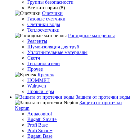
Группы безопасности
Все категории (8)
Счетчики
Газовые счетчики
Счетчики воды
Теплосчетчики
Расходные материалы
Реагенты
Шумоизоляция для труб
Уплотнительные материалы
Скотч
Теплоносители
Прочее
Крепеж
HOMMET
Walraven
ПроксиТерм
Защита от протечки воды
Защита от протечки
Neptun
Aquacontrol
Bugatti Smart+
Profi Base
Profi Smart+
Bugatti Base