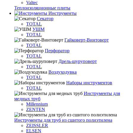
Valtec
Теплоизоляционные плиты
Инструменты
Секатор
TOTAL
УШМ
TOTAL
Гайковерт-Винтоверт
TOTAL
Перфоратор
TOTAL
Дрель-шуруповерт
TOTAL
Воздуходувка
TOTAL
Наборы инструментов
TOTAL
Инструменты для
медных труб
Millennium
ZENTEN
Инструменты для труб из сшитого полиэтилена
ZEISSLER
ELSEN