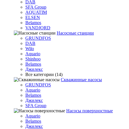
DAB
SFA Group
AQUATIM
ELSEN
Belamos
VANDJORD
Насосные станции
GRUNDFOS
DAB
Wilo
Aquario
Shinhoo
Belamos
Джилекс
Все категории (14)
Скважинные насосы
GRUNDFOS
Aquario
Belamos
Джилекс
SFA Group
Насосы поверхностные
Aquario
Belamos
Джилекс