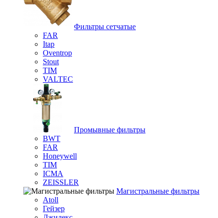
Фильтры сетчатые
FAR
Itap
Oventrop
Stout
TIM
VALTEC
Промывные фильтры
BWT
FAR
Honeywell
TIM
ICMA
ZEISSLER
Магистральные фильтры
Atoll
Гейзер
Джилекс