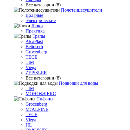
Все категории (8)
Полотенцесушители
Водяные
Электрические
Люки
Практика
Трапы
AlcaPlast
Bettoserb
Grocenberg
TECE
TIM
Viega
ZEISSLER
Все категории (8)
Подводки для воды
TIM
МОНОФЛЕКС
Сифоны
Grocenberg
McALPINE
TECE
Viega
HL