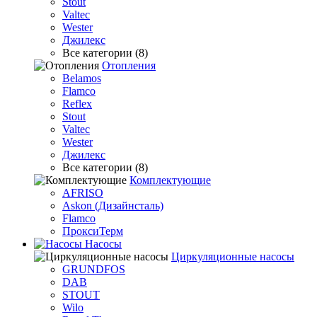
Stout
Valtec
Wester
Джилекс
Все категории (8)
Отопления
Belamos
Flamco
Reflex
Stout
Valtec
Wester
Джилекс
Все категории (8)
Комплектующие
AFRISO
Askon (Дизайнсталь)
Flamco
ПроксиТерм
Насосы
Циркуляционные насосы
GRUNDFOS
DAB
STOUT
Wilo