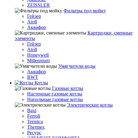
ZEISSLER
Фильтры под мойку
Гейзер
Atoll
Аквафор
Картриджи, сменные
элементы
Гейзер
Atoll
Honeywell
Millennium
Умягчители воды
Аквафор
BWT
Котлы
Гaзовые котлы
Настенные газовые котлы
Напольные газовые котлы
Электрические котлы
Baxi
Ferroli
Termica
Thermex
Ресурс