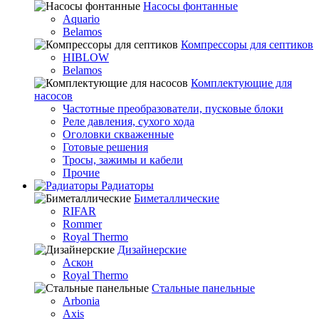
Насосы фонтанные
Aquario
Belamos
Компрессоры для септиков
HIBLOW
Belamos
Комплектующие для
насосов
Частотные преобразователи, пусковые блоки
Реле давления, сухого хода
Оголовки скваженные
Готовые решения
Тросы, зажимы и кабели
Прочие
Радиаторы
Биметаллические
RIFAR
Rommer
Royal Thermo
Дизайнерские
Аскон
Royal Thermo
Стальные панельные
Arbonia
Axis