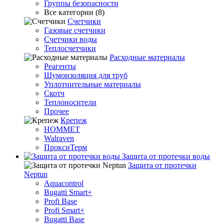
Группы безопасности
Все категории (8)
Счетчики
Газовые счетчики
Счетчики воды
Теплосчетчики
Расходные материалы
Реагенты
Шумоизоляция для труб
Уплотнительные материалы
Скотч
Теплоносители
Прочее
Крепеж
HOMMET
Walraven
ПроксиТерм
Защита от протечки воды
Защита от протечки
Neptun
Aquacontrol
Bugatti Smart+
Profi Base
Profi Smart+
Bugatti Base