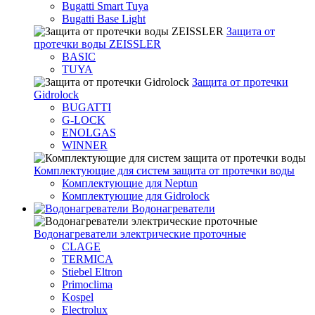
Bugatti Smart Tuya
Bugatti Base Light
Защита от
протечки воды ZEISSLER
BASIC
TUYA
Защита от протечки
Gidrolock
BUGATTI
G-LOCK
ENOLGAS
WINNER
Комплектующие для систем защита от протечки воды
Комплектующие для Neptun
Комплектующие для Gidrolock
Водонагреватели
Водонагреватeли электрические проточные
CLAGE
TERMICA
Stiebel Eltron
Primoclima
Kospel
Electrolux