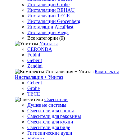
Инсталляции Grohe
Инсталляции REHAU
Инсталляции TECE
Инсталляции Grocenberg
Инсталяции AlcaPlast
Инсталляции Viega
Все категории (9)
Унитазы
CERONDA
Fubini
Geberit
Zandini
Комплекты
Инсталляция + Унитаз
Geberit
Grohe
TECE
Смесители
Душевые системы
Смесители для ванны
Смесители для раковины
Смесители для кухни
Смесители для биде
Гигиенические души
Наборы