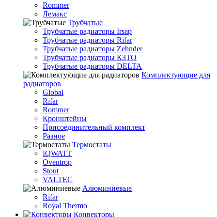
Rommer
Лемакс
Трубчатые
Трубчатые радиаторы Irsap
Трубчатые радиаторы Rifar
Трубчатые радиаторы Zehnder
Трубчатые радиаторы КЗТО
Трубчатые радиаторы DELTA
Комплектующие для
радиаторов
Global
Rifar
Rommer
Кронштейны
Присоединительный комплект
Разное
Термостаты
IQWATT
Oventrop
Stout
VALTEC
Алюминиевые
Rifar
Royal Thermo
Конвекторы