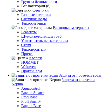
Группы безопасности
Все категории (8)
Счетчики
Газовые счетчики
Счетчики воды
Теплосчетчики
Расходные материалы
Реагенты
Шумоизоляция для труб
Уплотнительные материалы
Скотч
Теплоносители
Прочее
Крепеж
HOMMET
Walraven
ПроксиТерм
Защита от протечки воды
Защита от протечки
Neptun
Aquacontrol
Bugatti Smart+
Profi Base
Profi Smart+
Bugatti Base