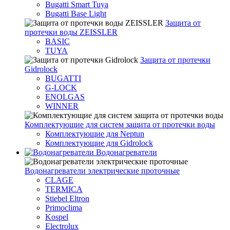
Bugatti Smart Tuya
Bugatti Base Light
Защита от
протечки воды ZEISSLER
BASIC
TUYA
Защита от протечки
Gidrolock
BUGATTI
G-LOCK
ENOLGAS
WINNER
Комплектующие для систем защита от протечки воды
Комплектующие для Neptun
Комплектующие для Gidrolock
Водонагреватели
Водонагреватeли электрические проточные
CLAGE
TERMICA
Stiebel Eltron
Primoclima
Kospel
Electrolux