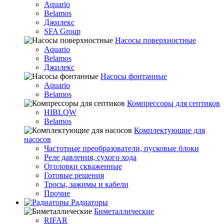
Aquario
Belamos
Джилекс
SFA Group
Насосы поверхностные
Aquario
Belamos
Джилекс
Насосы фонтанные
Aquario
Belamos
Компрессоры для септиков
HIBLOW
Belamos
Комплектующие для
насосов
Частотные преобразователи, пусковые блоки
Реле давления, сухого хода
Оголовки скваженные
Готовые решения
Тросы, зажимы и кабели
Прочие
Радиаторы
Биметаллические
RIFAR