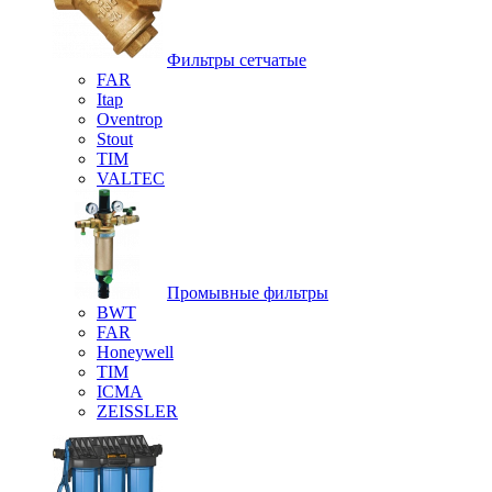
Фильтры сетчатые
FAR
Itap
Oventrop
Stout
TIM
VALTEC
Промывные фильтры
BWT
FAR
Honeywell
TIM
ICMA
ZEISSLER