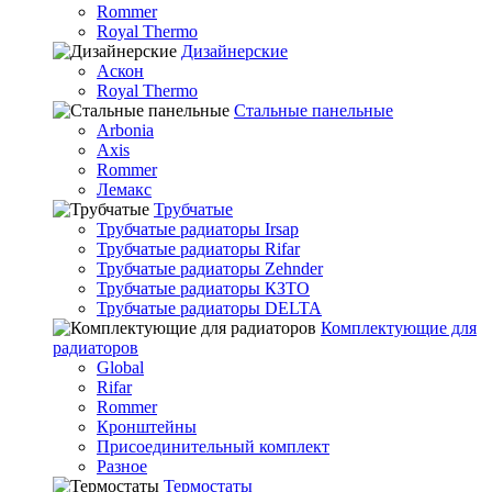
Rommer
Royal Thermo
Дизайнерские
Аскон
Royal Thermo
Стальные панельные
Arbonia
Axis
Rommer
Лемакс
Трубчатые
Трубчатые радиаторы Irsap
Трубчатые радиаторы Rifar
Трубчатые радиаторы Zehnder
Трубчатые радиаторы КЗТО
Трубчатые радиаторы DELTA
Комплектующие для
радиаторов
Global
Rifar
Rommer
Кронштейны
Присоединительный комплект
Разное
Термостаты