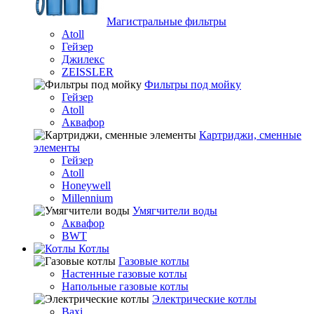
Магистральные фильтры
Atoll
Гейзер
Джилекс
ZEISSLER
Фильтры под мойку
Гейзер
Atoll
Аквафор
Картриджи, сменные
элементы
Гейзер
Atoll
Honeywell
Millennium
Умягчители воды
Аквафор
BWT
Котлы
Гaзовые котлы
Настенные газовые котлы
Напольные газовые котлы
Электрические котлы
Baxi