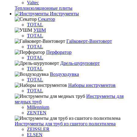
Valtec
Теплоизоляционные плиты
Инструменты
Секатор
TOTAL
УШМ
TOTAL
Гайковерт-Винтоверт
TOTAL
Перфоратор
TOTAL
Дрель-шуруповерт
TOTAL
Воздуходувка
TOTAL
Наборы инструментов
TOTAL
Инструменты для
медных труб
Millennium
ZENTEN
Инструменты для труб из сшитого полиэтилена
ZEISSLER
ELSEN