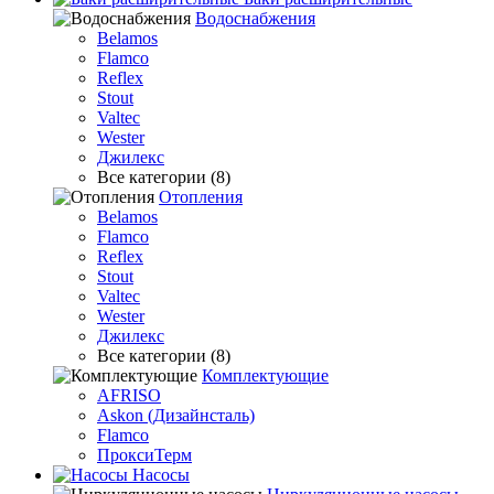
Водоснабжения
Belamos
Flamco
Reflex
Stout
Valtec
Wester
Джилекс
Все категории (8)
Отопления
Belamos
Flamco
Reflex
Stout
Valtec
Wester
Джилекс
Все категории (8)
Комплектующие
AFRISO
Askon (Дизайнсталь)
Flamco
ПроксиТерм
Насосы