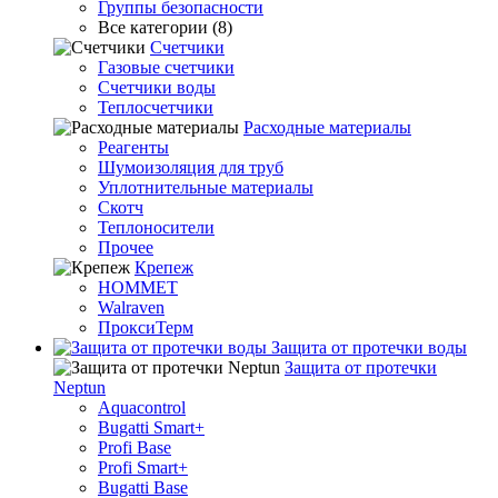
Группы безопасности
Все категории (8)
Счетчики
Газовые счетчики
Счетчики воды
Теплосчетчики
Расходные материалы
Реагенты
Шумоизоляция для труб
Уплотнительные материалы
Скотч
Теплоносители
Прочее
Крепеж
HOMMET
Walraven
ПроксиТерм
Защита от протечки воды
Защита от протечки
Neptun
Aquacontrol
Bugatti Smart+
Profi Base
Profi Smart+
Bugatti Base