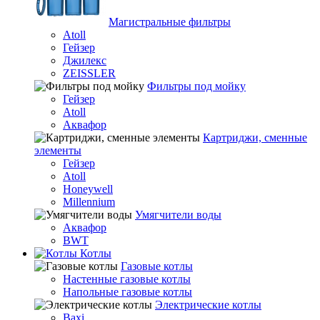
Магистральные фильтры
Atoll
Гейзер
Джилекс
ZEISSLER
Фильтры под мойку
Гейзер
Atoll
Аквафор
Картриджи, сменные
элементы
Гейзер
Atoll
Honeywell
Millennium
Умягчители воды
Аквафор
BWT
Котлы
Гaзовые котлы
Настенные газовые котлы
Напольные газовые котлы
Электрические котлы
Baxi