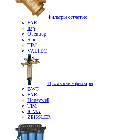
Фильтры сетчатые
FAR
Itap
Oventrop
Stout
TIM
VALTEC
Промывные фильтры
BWT
FAR
Honeywell
TIM
ICMA
ZEISSLER