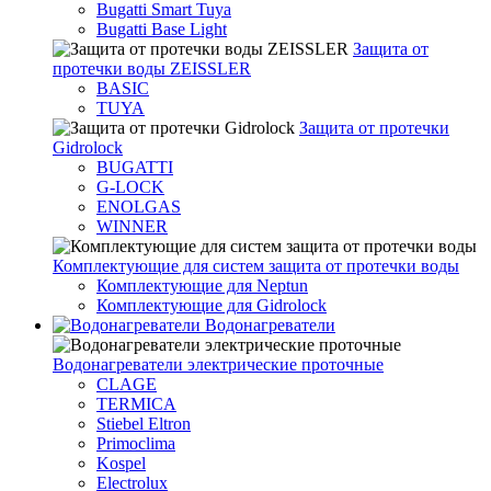
Bugatti Smart Tuya
Bugatti Base Light
Защита от
протечки воды ZEISSLER
BASIC
TUYA
Защита от протечки
Gidrolock
BUGATTI
G-LOCK
ENOLGAS
WINNER
Комплектующие для систем защита от протечки воды
Комплектующие для Neptun
Комплектующие для Gidrolock
Водонагреватели
Водонагреватeли электрические проточные
CLAGE
TERMICA
Stiebel Eltron
Primoclima
Kospel
Electrolux