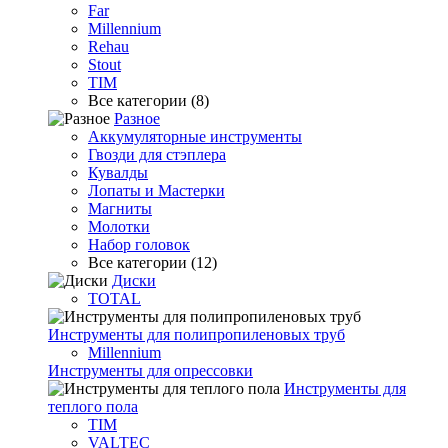
Far
Millennium
Rehau
Stout
TIM
Все категории (8)
Разное
Аккумуляторные инструменты
Гвозди для стэплера
Кувалды
Лопаты и Мастерки
Магниты
Молотки
Набор головок
Все категории (12)
Диски
TOTAL
Инструменты для полипропиленовых труб
Millennium
Инструменты для опрессовки
Инструменты для
теплого пола
TIM
VALTEC