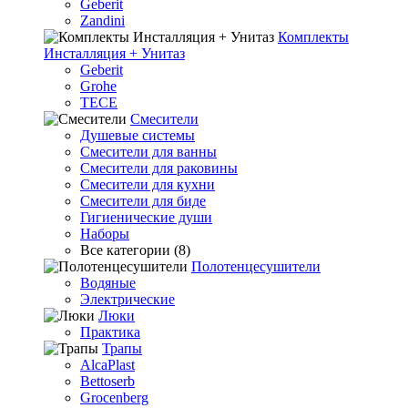
Geberit
Zandini
Комплекты
Инсталляция + Унитаз
Geberit
Grohe
TECE
Смесители
Душевые системы
Смесители для ванны
Смесители для раковины
Смесители для кухни
Смесители для биде
Гигиенические души
Наборы
Все категории (8)
Полотенцесушители
Водяные
Электрические
Люки
Практика
Трапы
AlcaPlast
Bettoserb
Grocenberg