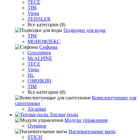
TECE
TIM
Viega
ZEISSLER
Все категории (8)
Подводки для воды
TIM
МОНОФЛЕКС
Сифоны
Grocenberg
McALPINE
TECE
Viega
HL
OMOIKIRI
TIM
Все категории (8)
Комплектующие для
сантехники
Alcaplast
Теплые полы
Модули управления
Oventrop
Нагревательные маты
STICH