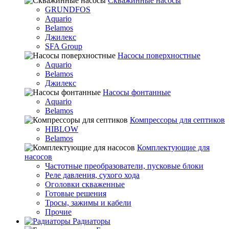
Скважинные насосы
GRUNDFOS
Aquario
Belamos
Джилекс
SFA Group
Насосы поверхностные
Aquario
Belamos
Джилекс
Насосы фонтанные
Aquario
Belamos
Компрессоры для септиков
HIBLOW
Belamos
Комплектующие для
насосов
Частотные преобразователи, пусковые блоки
Реле давления, сухого хода
Оголовки скваженные
Готовые решения
Тросы, зажимы и кабели
Прочие
Радиаторы