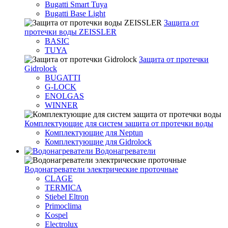
Bugatti Smart Tuya
Bugatti Base Light
Защита от
протечки воды ZEISSLER
BASIC
TUYA
Защита от протечки
Gidrolock
BUGATTI
G-LOCK
ENOLGAS
WINNER
Комплектующие для систем защита от протечки воды
Комплектующие для Neptun
Комплектующие для Gidrolock
Водонагреватели
Водонагреватeли электрические проточные
CLAGE
TERMICA
Stiebel Eltron
Primoclima
Kospel
Electrolux