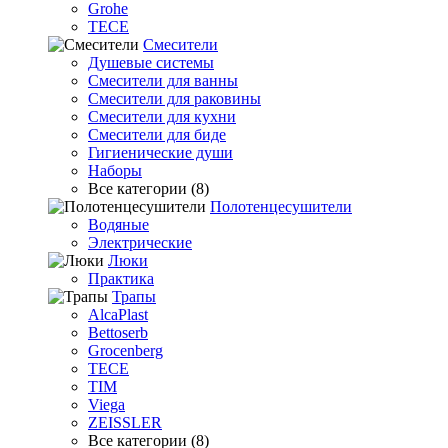
Grohe
TECE
Смесители
Душевые системы
Смесители для ванны
Смесители для раковины
Смесители для кухни
Смесители для биде
Гигиенические души
Наборы
Все категории (8)
Полотенцесушители
Водяные
Электрические
Люки
Практика
Трапы
AlcaPlast
Bettoserb
Grocenberg
TECE
TIM
Viega
ZEISSLER
Все категории (8)