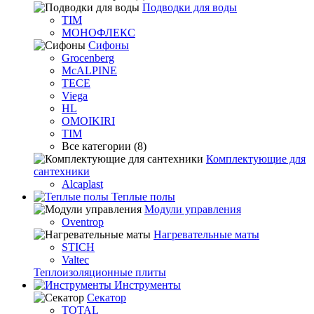
Подводки для воды
TIM
МОНОФЛЕКС
Сифоны
Grocenberg
McALPINE
TECE
Viega
HL
OMOIKIRI
TIM
Все категории (8)
Комплектующие для
сантехники
Alcaplast
Теплые полы
Модули управления
Oventrop
Нагревательные маты
STICH
Valtec
Теплоизоляционные плиты
Инструменты
Секатор
TOTAL