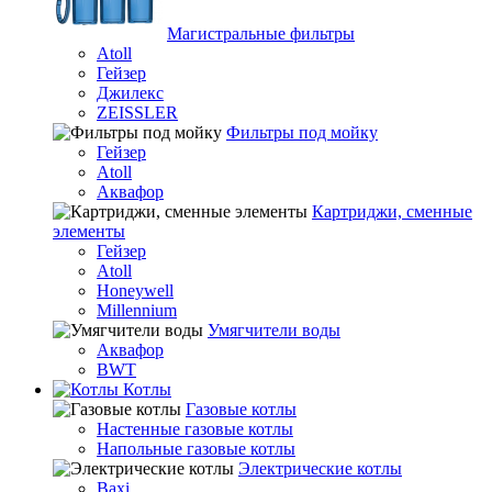
Магистральные фильтры
Atoll
Гейзер
Джилекс
ZEISSLER
Фильтры под мойку
Гейзер
Atoll
Аквафор
Картриджи, сменные
элементы
Гейзер
Atoll
Honeywell
Millennium
Умягчители воды
Аквафор
BWT
Котлы
Гaзовые котлы
Настенные газовые котлы
Напольные газовые котлы
Электрические котлы
Baxi