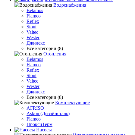
Водоснабжения
Belamos
Flamco
Reflex
Stout
Valtec
Wester
Джилекс
Все категории (8)
Отопления
Belamos
Flamco
Reflex
Stout
Valtec
Wester
Джилекс
Все категории (8)
Комплектующие
AFRISO
Askon (Дизайнсталь)
Flamco
ПроксиТерм
Насосы