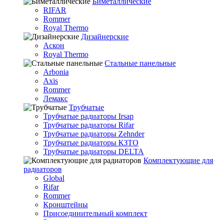
Биметаллические
RIFAR
Rommer
Royal Thermo
Дизайнерские
Аскон
Royal Thermo
Стальные панельные
Arbonia
Axis
Rommer
Лемакс
Трубчатые
Трубчатые радиаторы Irsap
Трубчатые радиаторы Rifar
Трубчатые радиаторы Zehnder
Трубчатые радиаторы КЗТО
Трубчатые радиаторы DELTA
Комплектующие для
радиаторов
Global
Rifar
Rommer
Кронштейны
Присоединительный комплект