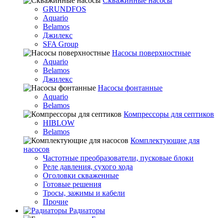
Скважинные насосы
GRUNDFOS
Aquario
Belamos
Джилекс
SFA Group
Насосы поверхностные
Aquario
Belamos
Джилекс
Насосы фонтанные
Aquario
Belamos
Компрессоры для септиков
HIBLOW
Belamos
Комплектующие для
насосов
Частотные преобразователи, пусковые блоки
Реле давления, сухого хода
Оголовки скваженные
Готовые решения
Тросы, зажимы и кабели
Прочие
Радиаторы