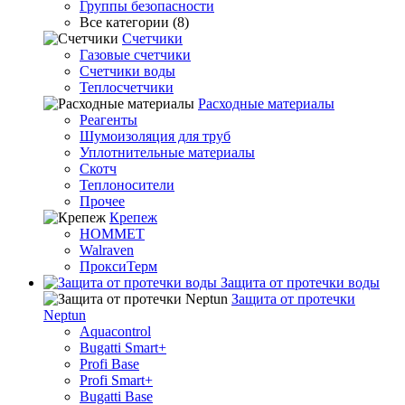
Группы безопасности
Все категории (8)
Счетчики
Газовые счетчики
Счетчики воды
Теплосчетчики
Расходные материалы
Реагенты
Шумоизоляция для труб
Уплотнительные материалы
Скотч
Теплоносители
Прочее
Крепеж
HOMMET
Walraven
ПроксиТерм
Защита от протечки воды
Защита от протечки
Neptun
Aquacontrol
Bugatti Smart+
Profi Base
Profi Smart+
Bugatti Base