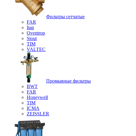
Фильтры сетчатые
FAR
Itap
Oventrop
Stout
TIM
VALTEC
Промывные фильтры
BWT
FAR
Honeywell
TIM
ICMA
ZEISSLER