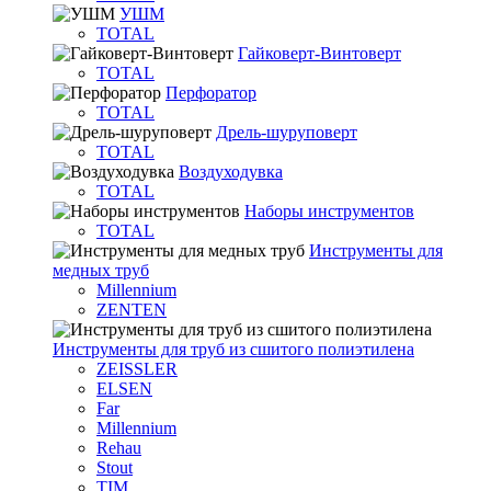
УШМ
TOTAL
Гайковерт-Винтоверт
TOTAL
Перфоратор
TOTAL
Дрель-шуруповерт
TOTAL
Воздуходувка
TOTAL
Наборы инструментов
TOTAL
Инструменты для
медных труб
Millennium
ZENTEN
Инструменты для труб из сшитого полиэтилена
ZEISSLER
ELSEN
Far
Millennium
Rehau
Stout
TIM