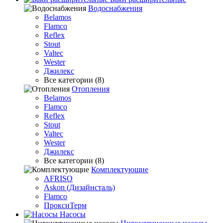
Водоснабжения
Belamos
Flamco
Reflex
Stout
Valtec
Wester
Джилекс
Все категории (8)
Отопления
Belamos
Flamco
Reflex
Stout
Valtec
Wester
Джилекс
Все категории (8)
Комплектующие
AFRISO
Askon (Дизайнсталь)
Flamco
ПроксиТерм
Насосы