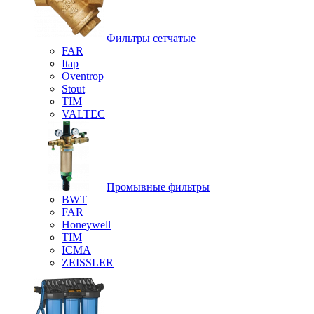
Фильтры сетчатые
FAR
Itap
Oventrop
Stout
TIM
VALTEC
Промывные фильтры
BWT
FAR
Honeywell
TIM
ICMA
ZEISSLER