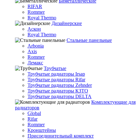
Биметаллические
RIFAR
Rommer
Royal Thermo
Дизайнерские
Аскон
Royal Thermo
Стальные панельные
Arbonia
Axis
Rommer
Лемакс
Трубчатые
Трубчатые радиаторы Irsap
Трубчатые радиаторы Rifar
Трубчатые радиаторы Zehnder
Трубчатые радиаторы КЗТО
Трубчатые радиаторы DELTA
Комплектующие для
радиаторов
Global
Rifar
Rommer
Кронштейны
Присоединительный комплект