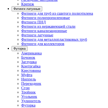
Крепеж
Фитинги латунные
Фитинги для труб из сшитого полиэтилена
Фитинги полипропиленовые
Фитинги ПНД
Фитинги из нержавеющей стали
Фитинги канализационные
Фитинги латунные
Фитинги для металлопластиковых труб
Фитинги для коллекторов
Футорка
Американка
Бочонок
Заглушка
Контргайка
Крестовина
Муфта
Ниппель
Переходник
Сгон
Тройник
Угольник
Удлинитель
Футорка