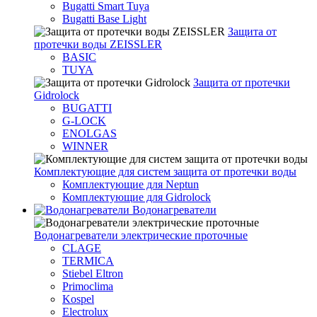
Bugatti Smart Tuya
Bugatti Base Light
Защита от
протечки воды ZEISSLER
BASIC
TUYA
Защита от протечки
Gidrolock
BUGATTI
G-LOCK
ENOLGAS
WINNER
Комплектующие для систем защита от протечки воды
Комплектующие для Neptun
Комплектующие для Gidrolock
Водонагреватели
Водонагреватeли электрические проточные
CLAGE
TERMICA
Stiebel Eltron
Primoclima
Kospel
Electrolux