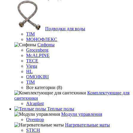
Подводки для воды
TIM
МОНОФЛЕКС
Сифоны
Grocenberg
McALPINE
TECE
Viega
HL
OMOIKIRI
TIM
Все категории (8)
Комплектующие для
сантехники
Alcaplast
Теплые полы
Модули управления
Oventrop
Нагревательные маты
STICH