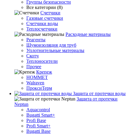
Группы безопасности
Все категории (8)
Счетчики
Газовые счетчики
Счетчики воды
Теплосчетчики
Расходные материалы
Реагенты
Шумоизоляция для труб
Уплотнительные материалы
Скотч
Теплоносители
Прочее
Крепеж
HOMMET
Walraven
ПроксиТерм
Защита от протечки воды
Защита от протечки
Neptun
Aquacontrol
Bugatti Smart+
Profi Base
Profi Smart+
Bugatti Base