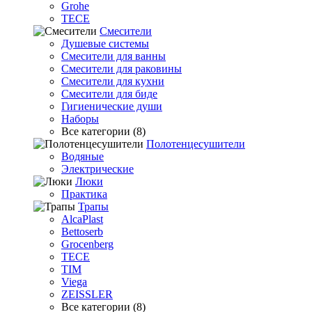
Grohe
TECE
Смесители
Душевые системы
Смесители для ванны
Смесители для раковины
Смесители для кухни
Смесители для биде
Гигиенические души
Наборы
Все категории (8)
Полотенцесушители
Водяные
Электрические
Люки
Практика
Трапы
AlcaPlast
Bettoserb
Grocenberg
TECE
TIM
Viega
ZEISSLER
Все категории (8)