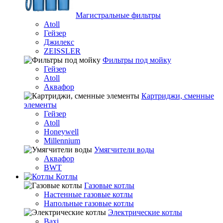
Магистральные фильтры
Atoll
Гейзер
Джилекс
ZEISSLER
Фильтры под мойку
Гейзер
Atoll
Аквафор
Картриджи, сменные
элементы
Гейзер
Atoll
Honeywell
Millennium
Умягчители воды
Аквафор
BWT
Котлы
Гaзовые котлы
Настенные газовые котлы
Напольные газовые котлы
Электрические котлы
Baxi