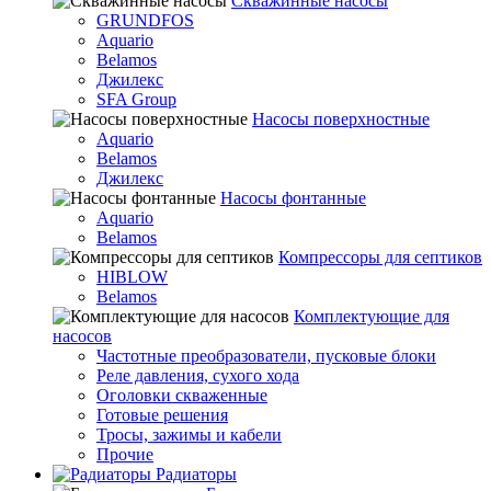
Скважинные насосы
GRUNDFOS
Aquario
Belamos
Джилекс
SFA Group
Насосы поверхностные
Aquario
Belamos
Джилекс
Насосы фонтанные
Aquario
Belamos
Компрессоры для септиков
HIBLOW
Belamos
Комплектующие для
насосов
Частотные преобразователи, пусковые блоки
Реле давления, сухого хода
Оголовки скваженные
Готовые решения
Тросы, зажимы и кабели
Прочие
Радиаторы