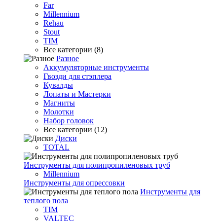
Far
Millennium
Rehau
Stout
TIM
Все категории (8)
Разное
Аккумуляторные инструменты
Гвозди для стэплера
Кувалды
Лопаты и Мастерки
Магниты
Молотки
Набор головок
Все категории (12)
Диски
TOTAL
Инструменты для полипропиленовых труб
Millennium
Инструменты для опрессовки
Инструменты для
теплого пола
TIM
VALTEC