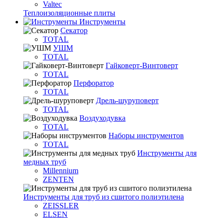
Valtec
Теплоизоляционные плиты
Инструменты
Секатор
TOTAL
УШМ
TOTAL
Гайковерт-Винтоверт
TOTAL
Перфоратор
TOTAL
Дрель-шуруповерт
TOTAL
Воздуходувка
TOTAL
Наборы инструментов
TOTAL
Инструменты для
медных труб
Millennium
ZENTEN
Инструменты для труб из сшитого полиэтилена
ZEISSLER
ELSEN