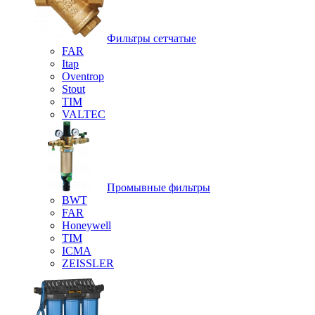
Фильтры сетчатые
FAR
Itap
Oventrop
Stout
TIM
VALTEC
Промывные фильтры
BWT
FAR
Honeywell
TIM
ICMA
ZEISSLER