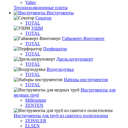
Valtec
Теплоизоляционные плиты
Инструменты
Секатор
TOTAL
УШМ
TOTAL
Гайковерт-Винтоверт
TOTAL
Перфоратор
TOTAL
Дрель-шуруповерт
TOTAL
Воздуходувка
TOTAL
Наборы инструментов
TOTAL
Инструменты для
медных труб
Millennium
ZENTEN
Инструменты для труб из сшитого полиэтилена
ZEISSLER
ELSEN