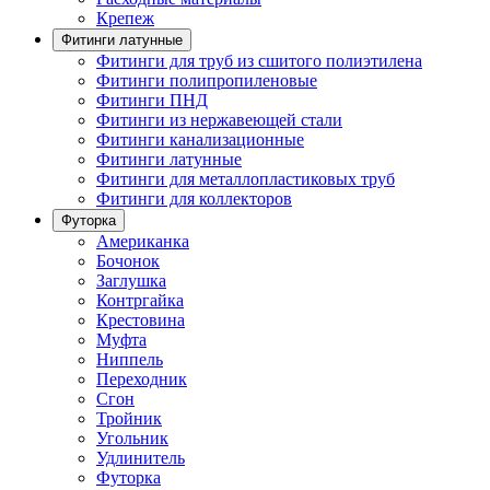
Крепеж
Фитинги латунные
Фитинги для труб из сшитого полиэтилена
Фитинги полипропиленовые
Фитинги ПНД
Фитинги из нержавеющей стали
Фитинги канализационные
Фитинги латунные
Фитинги для металлопластиковых труб
Фитинги для коллекторов
Футорка
Американка
Бочонок
Заглушка
Контргайка
Крестовина
Муфта
Ниппель
Переходник
Сгон
Тройник
Угольник
Удлинитель
Футорка