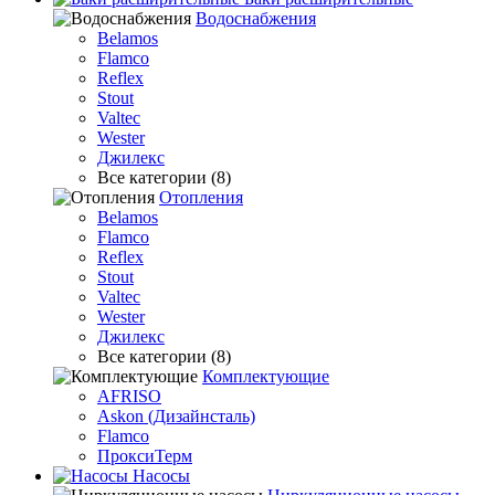
Водоснабжения
Belamos
Flamco
Reflex
Stout
Valtec
Wester
Джилекс
Все категории (8)
Отопления
Belamos
Flamco
Reflex
Stout
Valtec
Wester
Джилекс
Все категории (8)
Комплектующие
AFRISO
Askon (Дизайнсталь)
Flamco
ПроксиТерм
Насосы