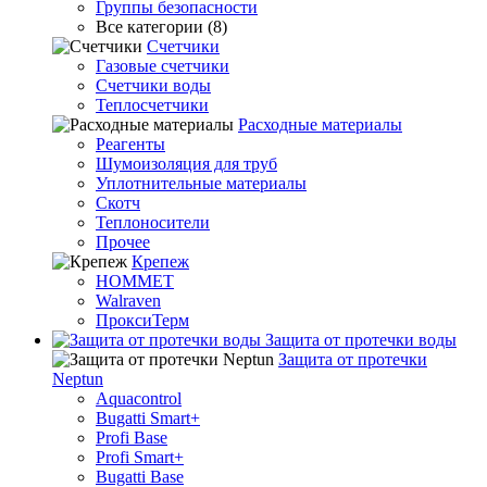
Группы безопасности
Все категории (8)
Счетчики
Газовые счетчики
Счетчики воды
Теплосчетчики
Расходные материалы
Реагенты
Шумоизоляция для труб
Уплотнительные материалы
Скотч
Теплоносители
Прочее
Крепеж
HOMMET
Walraven
ПроксиТерм
Защита от протечки воды
Защита от протечки
Neptun
Aquacontrol
Bugatti Smart+
Profi Base
Profi Smart+
Bugatti Base