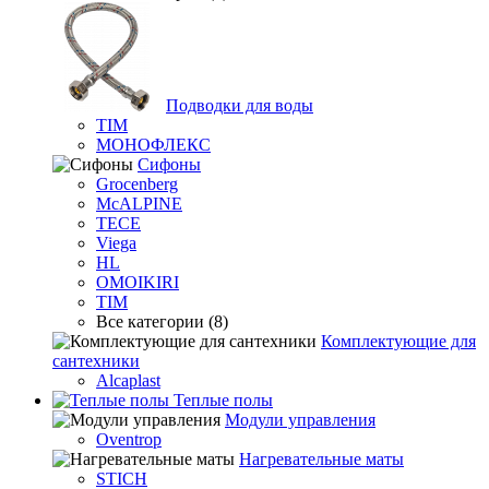
Подводки для воды
TIM
МОНОФЛЕКС
Сифоны
Grocenberg
McALPINE
TECE
Viega
HL
OMOIKIRI
TIM
Все категории (8)
Комплектующие для
сантехники
Alcaplast
Теплые полы
Модули управления
Oventrop
Нагревательные маты
STICH