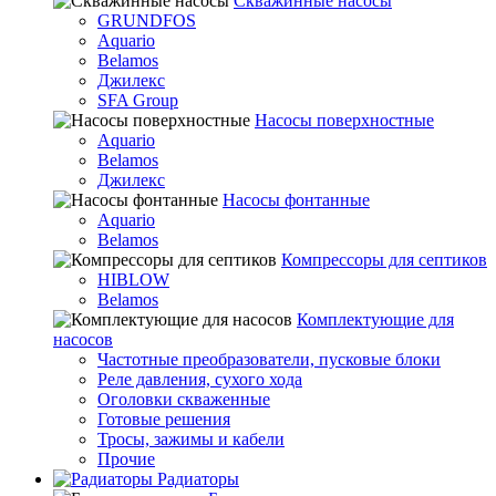
Скважинные насосы
GRUNDFOS
Aquario
Belamos
Джилекс
SFA Group
Насосы поверхностные
Aquario
Belamos
Джилекс
Насосы фонтанные
Aquario
Belamos
Компрессоры для септиков
HIBLOW
Belamos
Комплектующие для
насосов
Частотные преобразователи, пусковые блоки
Реле давления, сухого хода
Оголовки скваженные
Готовые решения
Тросы, зажимы и кабели
Прочие
Радиаторы