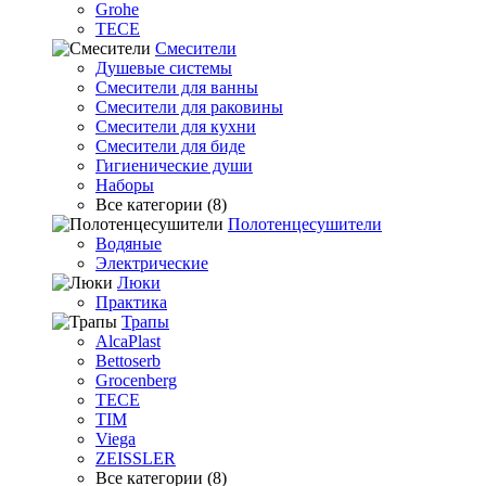
Grohe
TECE
Смесители
Душевые системы
Смесители для ванны
Смесители для раковины
Смесители для кухни
Смесители для биде
Гигиенические души
Наборы
Все категории (8)
Полотенцесушители
Водяные
Электрические
Люки
Практика
Трапы
AlcaPlast
Bettoserb
Grocenberg
TECE
TIM
Viega
ZEISSLER
Все категории (8)