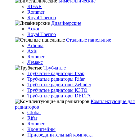
Биметаллические
RIFAR
Rommer
Royal Thermo
Дизайнерские
Аскон
Royal Thermo
Стальные панельные
Arbonia
Axis
Rommer
Лемакс
Трубчатые
Трубчатые радиаторы Irsap
Трубчатые радиаторы Rifar
Трубчатые радиаторы Zehnder
Трубчатые радиаторы КЗТО
Трубчатые радиаторы DELTA
Комплектующие для
радиаторов
Global
Rifar
Rommer
Кронштейны
Присоединительный комплект