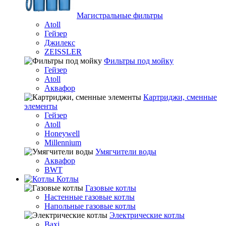
Магистральные фильтры
Atoll
Гейзер
Джилекс
ZEISSLER
Фильтры под мойку
Гейзер
Atoll
Аквафор
Картриджи, сменные
элементы
Гейзер
Atoll
Honeywell
Millennium
Умягчители воды
Аквафор
BWT
Котлы
Гaзовые котлы
Настенные газовые котлы
Напольные газовые котлы
Электрические котлы
Baxi