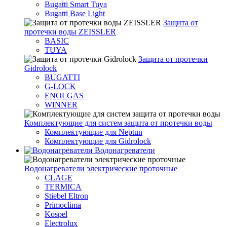
Bugatti Smart Tuya
Bugatti Base Light
Защита от
протечки воды ZEISSLER
BASIC
TUYA
Защита от протечки
Gidrolock
BUGATTI
G-LOCK
ENOLGAS
WINNER
Комплектующие для систем защита от протечки воды
Комплектующие для Neptun
Комплектующие для Gidrolock
Водонагреватели
Водонагреватeли электрические проточные
CLAGE
TERMICA
Stiebel Eltron
Primoclima
Kospel
Electrolux