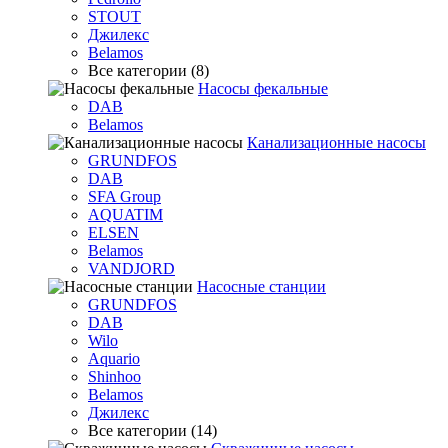
STOUT
Джилекс
Belamos
Все категории (8)
Насосы фекальные
DAB
Belamos
Канализационные насосы
GRUNDFOS
DAB
SFA Group
AQUATIM
ELSEN
Belamos
VANDJORD
Насосные станции
GRUNDFOS
DAB
Wilo
Aquario
Shinhoo
Belamos
Джилекс
Все категории (14)