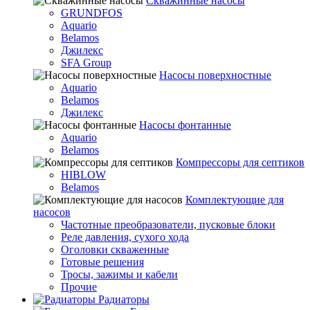
Скважинные насосы
GRUNDFOS
Aquario
Belamos
Джилекс
SFA Group
Насосы поверхностные
Aquario
Belamos
Джилекс
Насосы фонтанные
Aquario
Belamos
Компрессоры для септиков
HIBLOW
Belamos
Комплектующие для
насосов
Частотные преобразователи, пусковые блоки
Реле давления, сухого хода
Оголовки скваженные
Готовые решения
Тросы, зажимы и кабели
Прочие
Радиаторы