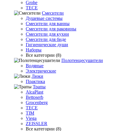
Grohe
TECE
Смесители
Душевые системы
Смесители для ванны
Смесители для раковины
Смесители для кухни
Смесители для биде
Гигиенические души
Наборы
Все категории (8)
Полотенцесушители
Водяные
Электрические
Люки
Практика
Трапы
AlcaPlast
Bettoserb
Grocenberg
TECE
TIM
Viega
ZEISSLER
Все категории (8)