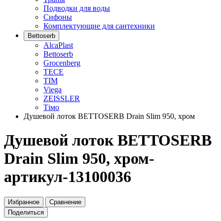
Подводки для воды
Сифоны
Комплектующие для сантехники
Bettoserb
AlcaPlast
Bettoserb
Grocenberg
TECE
TIM
Viega
ZEISSLER
Тiмо
Душевой лоток BETTOSERB Drain Slim 950, хром
Душевой лоток BETTOSERB
Drain Slim 950, хром-
артикул-13100036
Избранное
Сравнение
Поделиться