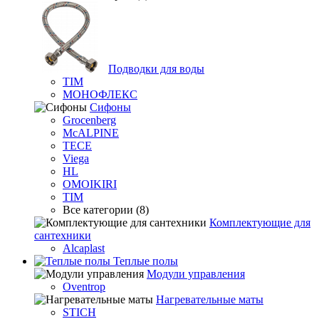
Подводки для воды
TIM
МОНОФЛЕКС
Сифоны
Grocenberg
McALPINE
TECE
Viega
HL
OMOIKIRI
TIM
Все категории (8)
Комплектующие для
сантехники
Alcaplast
Теплые полы
Модули управления
Oventrop
Нагревательные маты
STICH