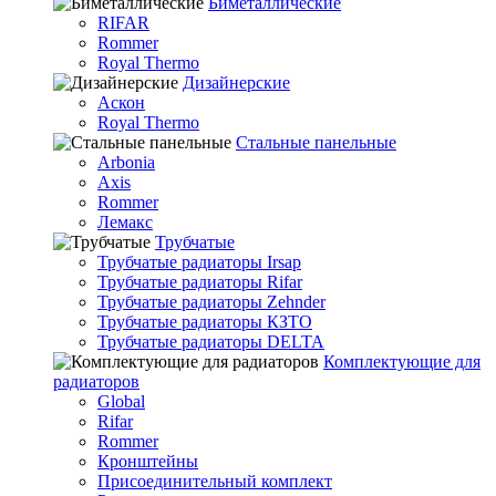
Биметаллические
RIFAR
Rommer
Royal Thermo
Дизайнерские
Аскон
Royal Thermo
Стальные панельные
Arbonia
Axis
Rommer
Лемакс
Трубчатые
Трубчатые радиаторы Irsap
Трубчатые радиаторы Rifar
Трубчатые радиаторы Zehnder
Трубчатые радиаторы КЗТО
Трубчатые радиаторы DELTA
Комплектующие для
радиаторов
Global
Rifar
Rommer
Кронштейны
Присоединительный комплект