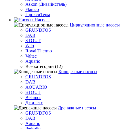
Askon (Дизайнсталь)
Flamco
ПроксиТерм
Насосы
Циркуляционные насосы
GRUNDFOS
DAB
STOUT
Wilo
Royal Thermo
Valtec
Aquario
Все категории (12)
Колодезные насосы
GRUNDFOS
DAB
AQUARIO
STOUT
Belamos
Джилекс
Дренажные насосы
GRUNDFOS
DAB
Aquario
Pedrollo