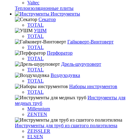
Valtec
Теплоизоляционные плиты
Инструменты
Секатор
TOTAL
УШМ
TOTAL
Гайковерт-Винтоверт
TOTAL
Перфоратор
TOTAL
Дрель-шуруповерт
TOTAL
Воздуходувка
TOTAL
Наборы инструментов
TOTAL
Инструменты для
медных труб
Millennium
ZENTEN
Инструменты для труб из сшитого полиэтилена
ZEISSLER
ELSEN