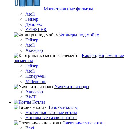
Магистральные фильтры
Atoll
Гейзер
Джилекс
ZEISSLER
Фильтры под мойку
Гейзер
Atoll
Аквафор
Картриджи, сменные
элементы
Гейзер
Atoll
Honeywell
Millennium
Умягчители воды
Аквафор
BWT
Котлы
Гaзовые котлы
Настенные газовые котлы
Напольные газовые котлы
Электрические котлы
Baxi