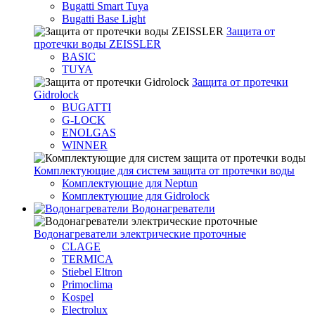
Bugatti Smart Tuya
Bugatti Base Light
Защита от
протечки воды ZEISSLER
BASIC
TUYA
Защита от протечки
Gidrolock
BUGATTI
G-LOCK
ENOLGAS
WINNER
Комплектующие для систем защита от протечки воды
Комплектующие для Neptun
Комплектующие для Gidrolock
Водонагреватели
Водонагреватeли электрические проточные
CLAGE
TERMICA
Stiebel Eltron
Primoclima
Kospel
Electrolux