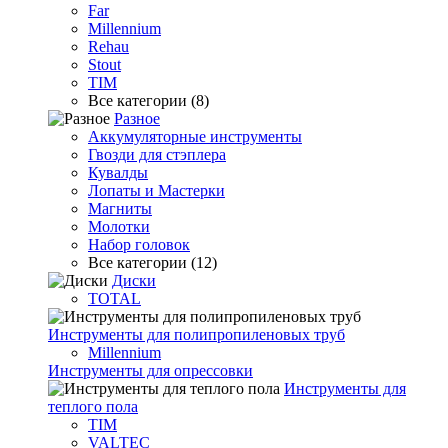
Far
Millennium
Rehau
Stout
TIM
Все категории (8)
Разное
Аккумуляторные инструменты
Гвозди для стэплера
Кувалды
Лопаты и Мастерки
Магниты
Молотки
Набор головок
Все категории (12)
Диски
TOTAL
Инструменты для полипропиленовых труб
Millennium
Инструменты для опрессовки
Инструменты для
теплого пола
TIM
VALTEC