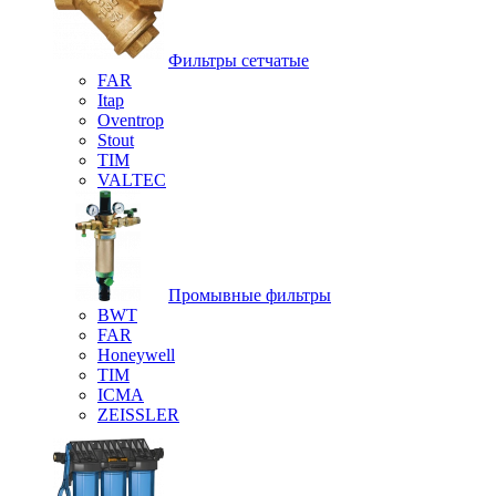
Фильтры сетчатые
FAR
Itap
Oventrop
Stout
TIM
VALTEC
Промывные фильтры
BWT
FAR
Honeywell
TIM
ICMA
ZEISSLER