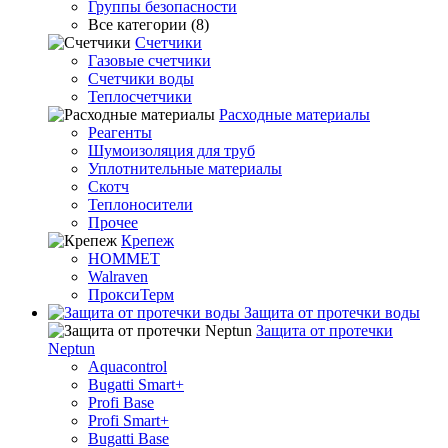
Группы безопасности
Все категории (8)
Счетчики
Газовые счетчики
Счетчики воды
Теплосчетчики
Расходные материалы
Реагенты
Шумоизоляция для труб
Уплотнительные материалы
Скотч
Теплоносители
Прочее
Крепеж
HOMMET
Walraven
ПроксиТерм
Защита от протечки воды
Защита от протечки
Neptun
Aquacontrol
Bugatti Smart+
Profi Base
Profi Smart+
Bugatti Base