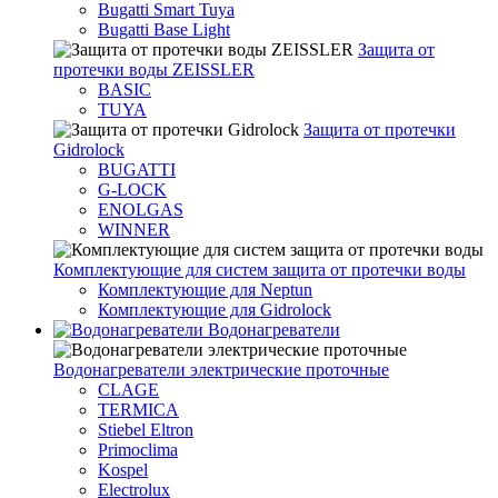
Bugatti Smart Tuya
Bugatti Base Light
Защита от
протечки воды ZEISSLER
BASIC
TUYA
Защита от протечки
Gidrolock
BUGATTI
G-LOCK
ENOLGAS
WINNER
Комплектующие для систем защита от протечки воды
Комплектующие для Neptun
Комплектующие для Gidrolock
Водонагреватели
Водонагреватeли электрические проточные
CLAGE
TERMICA
Stiebel Eltron
Primoclima
Kospel
Electrolux