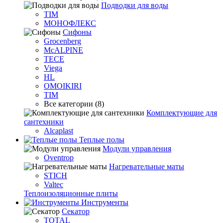
Подводки для воды
TIM
МОНОФЛЕКС
Сифоны
Grocenberg
McALPINE
TECE
Viega
HL
OMOIKIRI
TIM
Все категории (8)
Комплектующие для
сантехники
Alcaplast
Теплые полы
Модули управления
Oventrop
Нагревательные маты
STICH
Valtec
Теплоизоляционные плиты
Инструменты
Секатор
TOTAL