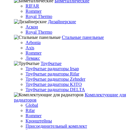
Биметаллические
RIFAR
Rommer
Royal Thermo
Дизайнерские
Аскон
Royal Thermo
Стальные панельные
Arbonia
Axis
Rommer
Лемакс
Трубчатые
Трубчатые радиаторы Irsap
Трубчатые радиаторы Rifar
Трубчатые радиаторы Zehnder
Трубчатые радиаторы КЗТО
Трубчатые радиаторы DELTA
Комплектующие для
радиаторов
Global
Rifar
Rommer
Кронштейны
Присоединительный комплект