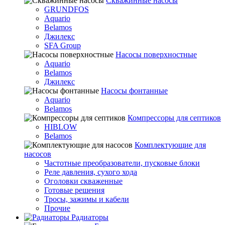
Скважинные насосы
GRUNDFOS
Aquario
Belamos
Джилекс
SFA Group
Насосы поверхностные
Aquario
Belamos
Джилекс
Насосы фонтанные
Aquario
Belamos
Компрессоры для септиков
HIBLOW
Belamos
Комплектующие для
насосов
Частотные преобразователи, пусковые блоки
Реле давления, сухого хода
Оголовки скваженные
Готовые решения
Тросы, зажимы и кабели
Прочие
Радиаторы