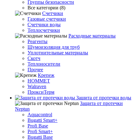
Группы безопасности
Все категории (8)
Счетчики
Газовые счетчики
Счетчики воды
Теплосчетчики
Расходные материалы
Реагенты
Шумоизоляция для труб
Уплотнительные материалы
Скотч
Теплоносители
Прочее
Крепеж
HOMMET
Walraven
ПроксиТерм
Защита от протечки воды
Защита от протечки
Neptun
Aquacontrol
Bugatti Smart+
Profi Base
Profi Smart+
Bugatti Base