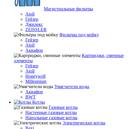
Магистральные фильтры
Atoll
Гейзер
Джилекс
ZEISSLER
Фильтры под мойку
Гейзер
Atoll
Аквафор
Картриджи, сменные
элементы
Гейзер
Atoll
Honeywell
Millennium
Умягчители воды
Аквафор
BWT
Котлы
Гaзовые котлы
Настенные газовые котлы
Напольные газовые котлы
Электрические котлы
Baxi