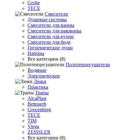
Grohe
TECE
Смесители
Душевые системы
Смесители для ванны
Смесители для раковины
Смесители для кухни
Смесители для биде
Гигиенические души
Наборы
Все категории (8)
Полотенцесушители
Водяные
Электрические
Люки
Практика
Трапы
AlcaPlast
Bettoserb
Grocenberg
TECE
TIM
Viega
ZEISSLER
Все категории (8)