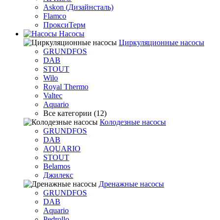
Askon (Дизайнсталь)
Flamco
ПроксиТерм
Насосы
Циркуляционные насосы
GRUNDFOS
DAB
STOUT
Wilo
Royal Thermo
Valtec
Aquario
Все категории (12)
Колодезные насосы
GRUNDFOS
DAB
AQUARIO
STOUT
Belamos
Джилекс
Дренажные насосы
GRUNDFOS
DAB
Aquario
Pedrollo