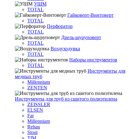
УШМ
TOTAL
Гайковерт-Винтоверт
TOTAL
Перфоратор
TOTAL
Дрель-шуруповерт
TOTAL
Воздуходувка
TOTAL
Наборы инструментов
TOTAL
Инструменты для
медных труб
Millennium
ZENTEN
Инструменты для труб из сшитого полиэтилена
ZEISSLER
ELSEN
Far
Millennium
Rehau
Stout
TIM