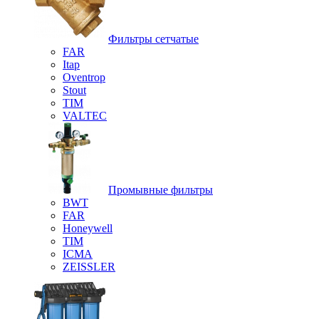
Фильтры сетчатые
FAR
Itap
Oventrop
Stout
TIM
VALTEC
Промывные фильтры
BWT
FAR
Honeywell
TIM
ICMA
ZEISSLER