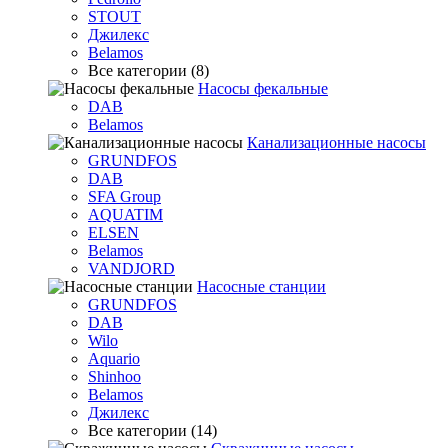
STOUT
Джилекс
Belamos
Все категории (8)
Насосы фекальные
DAB
Belamos
Канализационные насосы
GRUNDFOS
DAB
SFA Group
AQUATIM
ELSEN
Belamos
VANDJORD
Насосные станции
GRUNDFOS
DAB
Wilo
Aquario
Shinhoo
Belamos
Джилекс
Все категории (14)