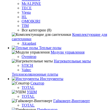
McALPINE
TECE
Viega
HL
OMOIKIRI
TIM
Все категории (8)
Комплектующие для
сантехники
Alcaplast
Теплые полы
Модули управления
Oventrop
Нагревательные маты
STICH
Valtec
Теплоизоляционные плиты
Инструменты
Секатор
TOTAL
УШМ
TOTAL
Гайковерт-Винтоверт
TOTAL
Перфоратор