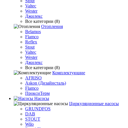
Stout
Valtec
Wester
Джилекс
Все категории (8)
Отопления
Belamos
Flamco
Reflex
Stout
Valtec
Wester
Джилекс
Все категории (8)
Комплектующие
AFRISO
Askon (Дизайнсталь)
Flamco
ПроксиТерм
Насосы
Циркуляционные насосы
GRUNDFOS
DAB
STOUT
Wilo