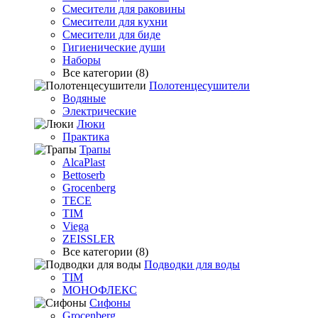
Смесители для раковины
Смесители для кухни
Смесители для биде
Гигиенические души
Наборы
Все категории (8)
Полотенцесушители
Водяные
Электрические
Люки
Практика
Трапы
AlcaPlast
Bettoserb
Grocenberg
TECE
TIM
Viega
ZEISSLER
Все категории (8)
Подводки для воды
TIM
МОНОФЛЕКС
Сифоны
Grocenberg