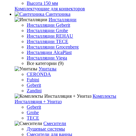
Высота 150 мм
Комплектующие для конвекторов
Сантехника
Инсталляции
Инсталляции Geberit
Инсталляции Grohe
Инсталляции REHAU
Инсталляции TECE
Инсталляции Grocenberg
Инсталяции AlcaPlast
Инсталляции Viega
Все категории (9)
Унитазы
CERONDA
Fubini
Geberit
Zandini
Комплекты
Инсталляция + Унитаз
Geberit
Grohe
TECE
Смесители
Душевые системы
Смесители для ванны