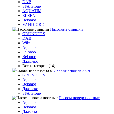
DAB
SFA Group
AQUATIM
ELSEN
Belamos
VANDJORD
Насосные станции
GRUNDFOS
DAB
Wilo
Aquario
Shinhoo
Belamos
Джилекс
Все категории (14)
Скважинные насосы
GRUNDFOS
Aquario
Belamos
Джилекс
SFA Group
Насосы поверхностные
Aquario
Belamos
Джилекс