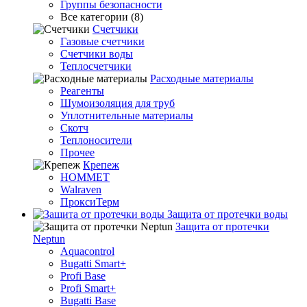
Группы безопасности
Все категории (8)
Счетчики
Газовые счетчики
Счетчики воды
Теплосчетчики
Расходные материалы
Реагенты
Шумоизоляция для труб
Уплотнительные материалы
Скотч
Теплоносители
Прочее
Крепеж
HOMMET
Walraven
ПроксиТерм
Защита от протечки воды
Защита от протечки
Neptun
Aquacontrol
Bugatti Smart+
Profi Base
Profi Smart+
Bugatti Base