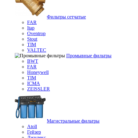
Фильтры сетчатые
FAR
Itap
Oventrop
Stout
TIM
VALTEC
Промывные фильтры
BWT
FAR
Honeywell
TIM
ICMA
ZEISSLER
Магистральные фильтры
Atoll
Гейзер
Джилекс