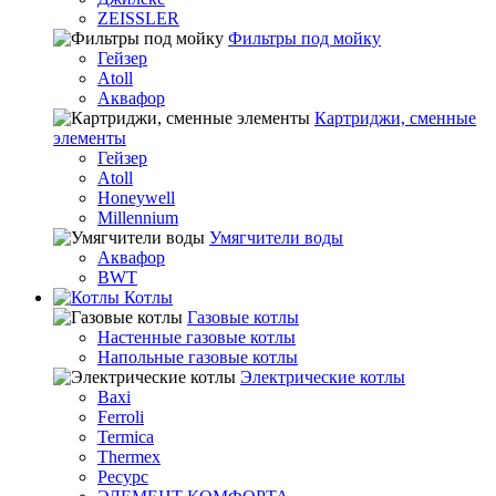
ZEISSLER
Фильтры под мойку
Гейзер
Atoll
Аквафор
Картриджи, сменные
элементы
Гейзер
Atoll
Honeywell
Millennium
Умягчители воды
Аквафор
BWT
Котлы
Гaзовые котлы
Настенные газовые котлы
Напольные газовые котлы
Электрические котлы
Baxi
Ferroli
Termica
Thermex
Ресурс