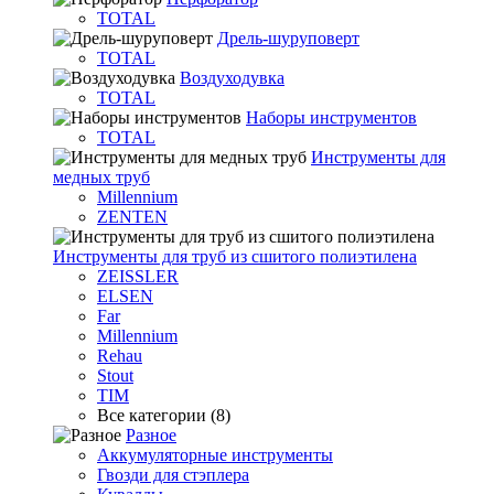
TOTAL
Дрель-шуруповерт
TOTAL
Воздуходувка
TOTAL
Наборы инструментов
TOTAL
Инструменты для
медных труб
Millennium
ZENTEN
Инструменты для труб из сшитого полиэтилена
ZEISSLER
ELSEN
Far
Millennium
Rehau
Stout
TIM
Все категории (8)
Разное
Аккумуляторные инструменты
Гвозди для стэплера