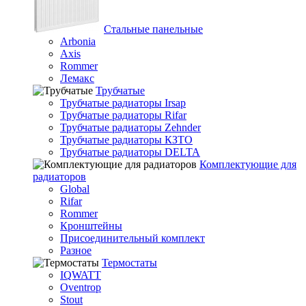
Стальные панельные
Arbonia
Axis
Rommer
Лемакс
Трубчатые
Трубчатые радиаторы Irsap
Трубчатые радиаторы Rifar
Трубчатые радиаторы Zehnder
Трубчатые радиаторы КЗТО
Трубчатые радиаторы DELTA
Комплектующие для
радиаторов
Global
Rifar
Rommer
Кронштейны
Присоединительный комплект
Разное
Термостаты
IQWATT
Oventrop
Stout