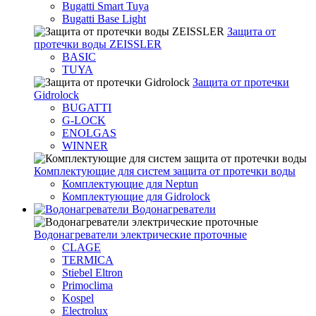
Bugatti Smart Tuya
Bugatti Base Light
Защита от
протечки воды ZEISSLER
BASIC
TUYA
Защита от протечки
Gidrolock
BUGATTI
G-LOCK
ENOLGAS
WINNER
Комплектующие для систем защита от протечки воды
Комплектующие для Neptun
Комплектующие для Gidrolock
Водонагреватели
Водонагреватeли электрические проточные
CLAGE
TERMICA
Stiebel Eltron
Primoclima
Kospel
Electrolux