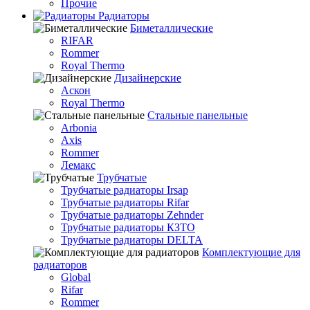
Прочие
Радиаторы
Биметаллические
RIFAR
Rommer
Royal Thermo
Дизайнерские
Аскон
Royal Thermo
Стальные панельные
Arbonia
Axis
Rommer
Лемакс
Трубчатые
Трубчатые радиаторы Irsap
Трубчатые радиаторы Rifar
Трубчатые радиаторы Zehnder
Трубчатые радиаторы КЗТО
Трубчатые радиаторы DELTA
Комплектующие для
радиаторов
Global
Rifar
Rommer