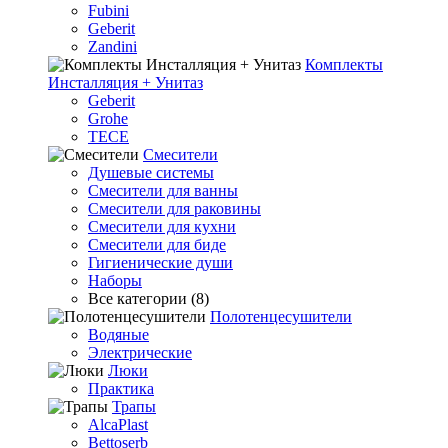
Fubini
Geberit
Zandini
Комплекты
Инсталляция + Унитаз
Geberit
Grohe
TECE
Смесители
Душевые системы
Смесители для ванны
Смесители для раковины
Смесители для кухни
Смесители для биде
Гигиенические души
Наборы
Все категории (8)
Полотенцесушители
Водяные
Электрические
Люки
Практика
Трапы
AlcaPlast
Bettoserb