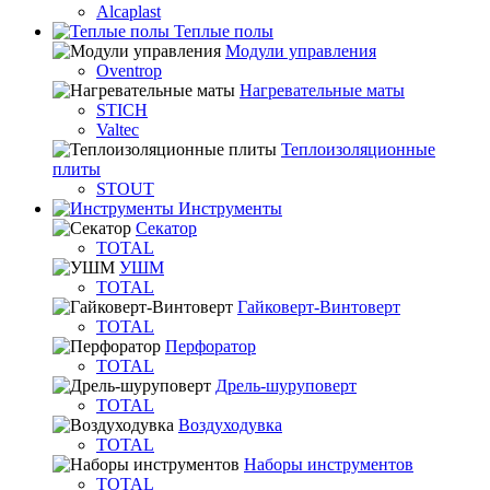
Alcaplast
Теплые полы
Модули управления
Oventrop
Нагревательные маты
STICH
Valtec
Теплоизоляционные
плиты
STOUT
Инструменты
Секатор
TOTAL
УШМ
TOTAL
Гайковерт-Винтоверт
TOTAL
Перфоратор
TOTAL
Дрель-шуруповерт
TOTAL
Воздуходувка
TOTAL
Наборы инструментов
TOTAL