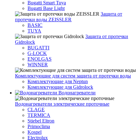
Bugatti Smart Tuya
Bugatti Base Light
Защита от
протечки воды ZEISSLER
BASIC
TUYA
Защита от протечки
Gidrolock
BUGATTI
G-LOCK
ENOLGAS
WINNER
Комплектующие для систем защита от протечки воды
Комплектующие для Neptun
Комплектующие для Gidrolock
Водонагреватели
Водонагреватeли электрические проточные
CLAGE
TERMICA
Stiebel Eltron
Primoclima
Kospel
Electrolux