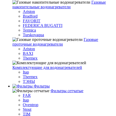
Газовые
накопительные водонагреватели
Ariston
Bradford
FAVORIT
FEDERICA BUGATTI
Termica
Turskovaqua
Газовые
проточные водонагреватели
Ariston
BAXI
Thermex
Комплектующие для водонагревателей
Itap
Thermex
ТЭНЫ
Фильтры
Фильтры сетчатые
FAR
Itap
Oventrop
Stout
TIM