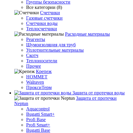
Группы безопасности
Все категории (8)
Счетчики
Газовые счетчики
Счетчики воды
Теплосчетчики
Расходные материалы
Реагенты
Шумоизоляция для труб
Уплотнительные материалы
Скотч
Теплоносители
Прочее
Крепеж
HOMMET
Walraven
ПроксиТерм
Защита от протечки воды
Защита от протечки
Neptun
Aquacontrol
Bugatti Smart+
Profi Base
Profi Smart+
Bugatti Base