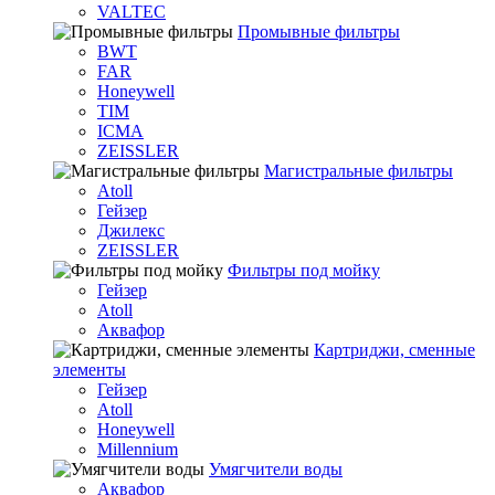
VALTEC
Промывные фильтры
BWT
FAR
Honeywell
TIM
ICMA
ZEISSLER
Магистральные фильтры
Atoll
Гейзер
Джилекс
ZEISSLER
Фильтры под мойку
Гейзер
Atoll
Аквафор
Картриджи, сменные
элементы
Гейзер
Atoll
Honeywell
Millennium
Умягчители воды
Аквафор