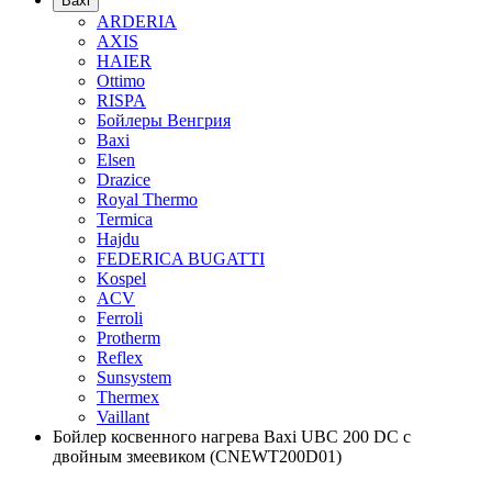
Baxi
ARDERIA
AXIS
HAIER
Ottimo
RISPA
Бойлеры Венгрия
Baxi
Elsen
Drazice
Royal Thermo
Termica
Hajdu
FEDERICA BUGATTI
Kospel
ACV
Ferroli
Protherm
Reflex
Sunsystem
Thermex
Vaillant
Бойлер косвенного нагрева Baxi UBC 200 DC с
двойным змеевиком (CNEWT200D01)