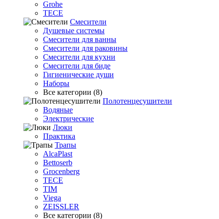
Grohe
TECE
Смесители
Душевые системы
Смесители для ванны
Смесители для раковины
Смесители для кухни
Смесители для биде
Гигиенические души
Наборы
Все категории (8)
Полотенцесушители
Водяные
Электрические
Люки
Практика
Трапы
AlcaPlast
Bettoserb
Grocenberg
TECE
TIM
Viega
ZEISSLER
Все категории (8)