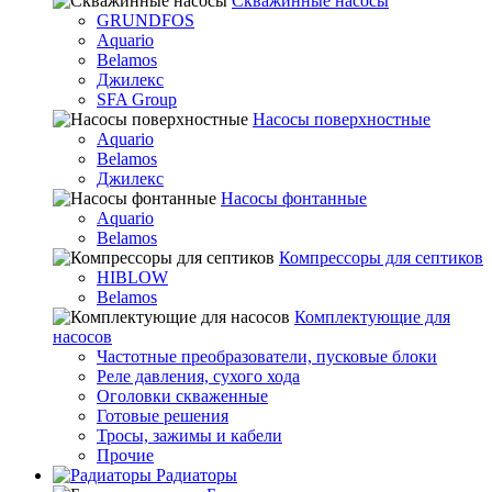
Скважинные насосы
GRUNDFOS
Aquario
Belamos
Джилекс
SFA Group
Насосы поверхностные
Aquario
Belamos
Джилекс
Насосы фонтанные
Aquario
Belamos
Компрессоры для септиков
HIBLOW
Belamos
Комплектующие для
насосов
Частотные преобразователи, пусковые блоки
Реле давления, сухого хода
Оголовки скваженные
Готовые решения
Тросы, зажимы и кабели
Прочие
Радиаторы