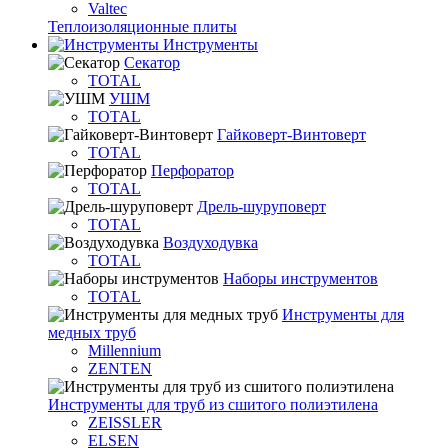
Valtec
Теплоизоляционные плиты
Инструменты
Секатор
TOTAL
УШМ
TOTAL
Гайковерт-Винтоверт
TOTAL
Перфоратор
TOTAL
Дрель-шуруповерт
TOTAL
Воздуходувка
TOTAL
Наборы инструментов
TOTAL
Инструменты для
медных труб
Millennium
ZENTEN
Инструменты для труб из сшитого полиэтилена
ZEISSLER
ELSEN