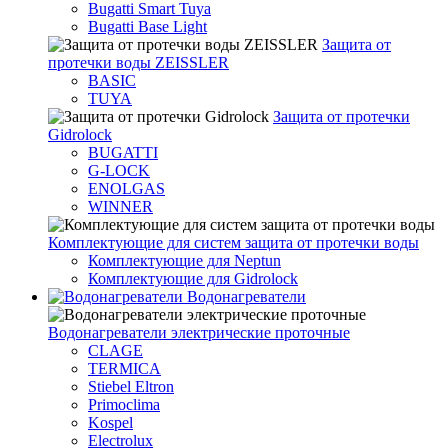
Bugatti Smart Tuya
Bugatti Base Light
Защита от
протечки воды ZEISSLER
BASIC
TUYA
Защита от протечки
Gidrolock
BUGATTI
G-LOCK
ENOLGAS
WINNER
Комплектующие для систем защита от протечки воды
Комплектующие для Neptun
Комплектующие для Gidrolock
Водонагреватели
Водонагреватeли электрические проточные
CLAGE
TERMICA
Stiebel Eltron
Primoclima
Kospel
Electrolux