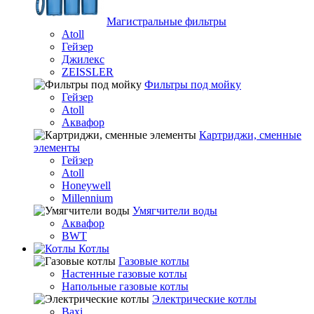
Магистральные фильтры
Atoll
Гейзер
Джилекс
ZEISSLER
Фильтры под мойку
Гейзер
Atoll
Аквафор
Картриджи, сменные
элементы
Гейзер
Atoll
Honeywell
Millennium
Умягчители воды
Аквафор
BWT
Котлы
Гaзовые котлы
Настенные газовые котлы
Напольные газовые котлы
Электрические котлы
Baxi