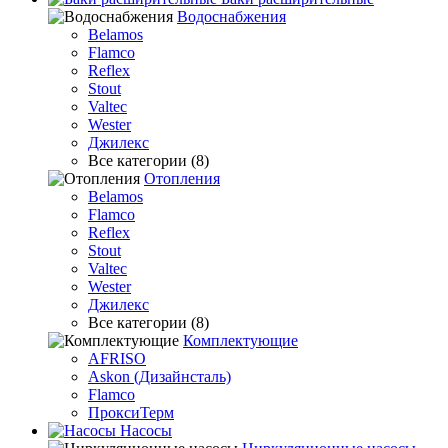
Водоснабжения
Belamos
Flamco
Reflex
Stout
Valtec
Wester
Джилекс
Все категории (8)
Отопления
Belamos
Flamco
Reflex
Stout
Valtec
Wester
Джилекс
Все категории (8)
Комплектующие
AFRISO
Askon (Дизайнсталь)
Flamco
ПроксиТерм
Насосы