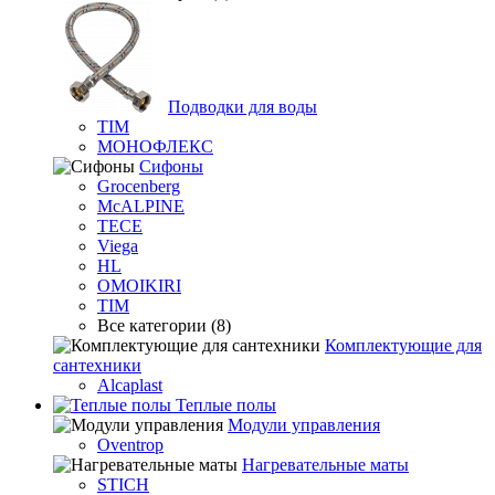
Подводки для воды
TIM
МОНОФЛЕКС
Сифоны
Grocenberg
McALPINE
TECE
Viega
HL
OMOIKIRI
TIM
Все категории (8)
Комплектующие для
сантехники
Alcaplast
Теплые полы
Модули управления
Oventrop
Нагревательные маты
STICH