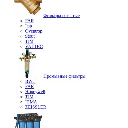
Фильтры сетчатые
FAR
Itap
Oventrop
Stout
TIM
VALTEC
Промывные фильтры
BWT
FAR
Honeywell
TIM
ICMA
ZEISSLER