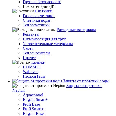
Группы безопасности
Все категории (8)
Счетчики
Газовые счетчики
Счетчики воды
Теплосчетчики
Расходные материалы
Реагенты
Шумоизоляция для труб
Уплотнительные материалы
Скотч
Теплоносители
Прочее
Крепеж
HOMMET
Walraven
ПроксиТерм
Защита от протечки воды
Защита от протечки
Neptun
Aquacontrol
Bugatti Smart+
Profi Base
Profi Smart+
Bugatti Base