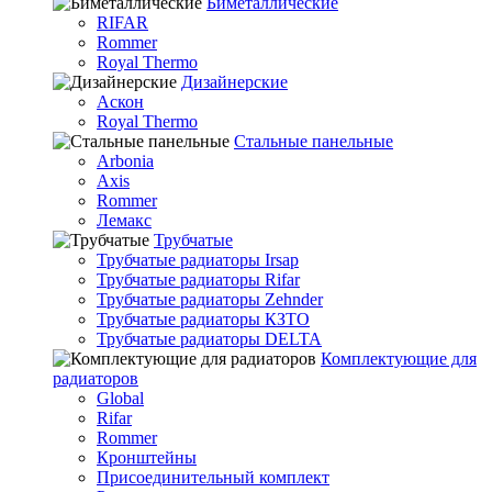
Биметаллические
RIFAR
Rommer
Royal Thermo
Дизайнерские
Аскон
Royal Thermo
Стальные панельные
Arbonia
Axis
Rommer
Лемакс
Трубчатые
Трубчатые радиаторы Irsap
Трубчатые радиаторы Rifar
Трубчатые радиаторы Zehnder
Трубчатые радиаторы КЗТО
Трубчатые радиаторы DELTA
Комплектующие для
радиаторов
Global
Rifar
Rommer
Кронштейны
Присоединительный комплект