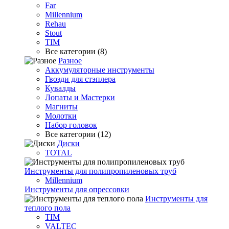
Far
Millennium
Rehau
Stout
TIM
Все категории (8)
Разное
Аккумуляторные инструменты
Гвозди для стэплера
Кувалды
Лопаты и Мастерки
Магниты
Молотки
Набор головок
Все категории (12)
Диски
TOTAL
Инструменты для полипропиленовых труб
Millennium
Инструменты для опрессовки
Инструменты для
теплого пола
TIM
VALTEC