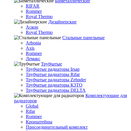
Биметаллические
RIFAR
Rommer
Royal Thermo
Дизайнерские
Аскон
Royal Thermo
Стальные панельные
Arbonia
Axis
Rommer
Лемакс
Трубчатые
Трубчатые радиаторы Irsap
Трубчатые радиаторы Rifar
Трубчатые радиаторы Zehnder
Трубчатые радиаторы КЗТО
Трубчатые радиаторы DELTA
Комплектующие для
радиаторов
Global
Rifar
Rommer
Кронштейны
Присоединительный комплект