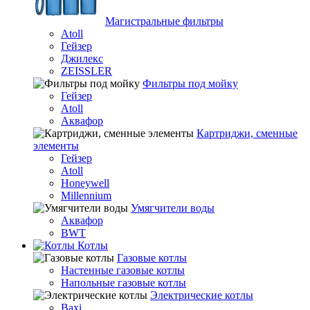
Магистральные фильтры
Atoll
Гейзер
Джилекс
ZEISSLER
Фильтры под мойку
Гейзер
Atoll
Аквафор
Картриджи, сменные
элементы
Гейзер
Atoll
Honeywell
Millennium
Умягчители воды
Аквафор
BWT
Котлы
Гaзовые котлы
Настенные газовые котлы
Напольные газовые котлы
Электрические котлы
Baxi