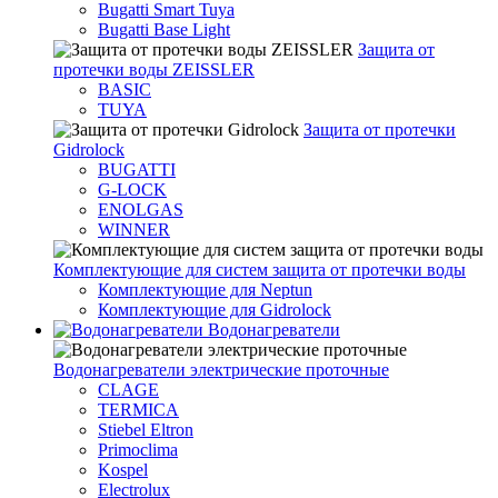
Bugatti Smart Tuya
Bugatti Base Light
Защита от
протечки воды ZEISSLER
BASIC
TUYA
Защита от протечки
Gidrolock
BUGATTI
G-LOCK
ENOLGAS
WINNER
Комплектующие для систем защита от протечки воды
Комплектующие для Neptun
Комплектующие для Gidrolock
Водонагреватели
Водонагреватeли электрические проточные
CLAGE
TERMICA
Stiebel Eltron
Primoclima
Kospel
Electrolux