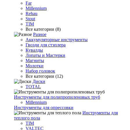
Far
Millennium
Rehau
Stout
TIM
Все категории (8)
Разное
Аккумуляторные инструменты
Гвозди для стэплера
Кувалды
Лопаты и Мастерки
Магниты
Молотки
Набор головок
Все категории (12)
Диски
TOTAL
Инструменты для полипропиленовых труб
Millennium
Инструменты для опрессовки
Инструменты для
теплого пола
TIM
VALTEC