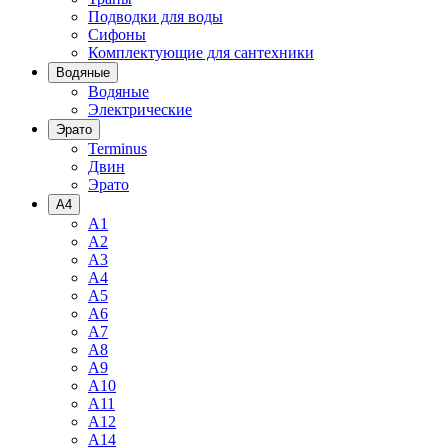
Подводки для воды
Сифоны
Комплектующие для сантехники
Водяные
Водяные
Электрические
Эрато
Terminus
Двин
Эрато
A4
A1
A2
A3
A4
A5
A6
A7
A8
A9
A10
A11
A12
A14