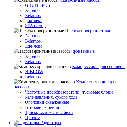
Скважинные насосы
GRUNDFOS
Aquario
Belamos
Джилекс
SFA Group
Насосы поверхностные
Aquario
Belamos
Джилекс
Насосы фонтанные
Aquario
Belamos
Компрессоры для септиков
HIBLOW
Belamos
Комплектующие для
насосов
Частотные преобразователи, пусковые блоки
Реле давления, сухого хода
Оголовки скваженные
Готовые решения
Тросы, зажимы и кабели
Прочие
Радиаторы