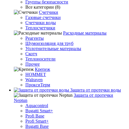
Группы безопасности
Все категории (8)
Счетчики
Газовые счетчики
Счетчики воды
Теплосчетчики
Расходные материалы
Реагенты
Шумоизоляция для труб
Уплотнительные материалы
Скотч
Теплоносители
Прочее
Крепеж
HOMMET
Walraven
ПроксиТерм
Защита от протечки воды
Защита от протечки
Neptun
Aquacontrol
Bugatti Smart+
Profi Base
Profi Smart+
Bugatti Base