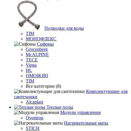
Подводки для воды
TIM
МОНОФЛЕКС
Сифоны
Grocenberg
McALPINE
TECE
Viega
HL
OMOIKIRI
TIM
Все категории (8)
Комплектующие для
сантехники
Alcaplast
Теплые полы
Модули управления
Oventrop
Нагревательные маты
STICH