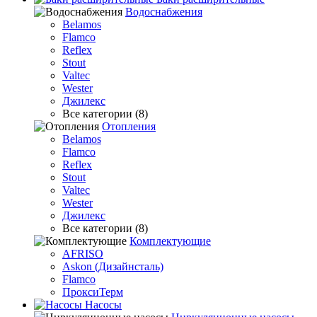
Водоснабжения
Belamos
Flamco
Reflex
Stout
Valtec
Wester
Джилекс
Все категории (8)
Отопления
Belamos
Flamco
Reflex
Stout
Valtec
Wester
Джилекс
Все категории (8)
Комплектующие
AFRISO
Askon (Дизайнсталь)
Flamco
ПроксиТерм
Насосы