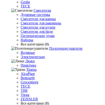
Grohe
TECE
Смесители
Душевые системы
Смесители для ванны
Смесители для раковины
Смесители для кухни
Смесители для биде
Гигиенические души
Наборы
Все категории (8)
Полотенцесушители
Водяные
Электрические
Люки
Практика
Трапы
AlcaPlast
Bettoserb
Grocenberg
TECE
TIM
Viega
ZEISSLER
Все категории (8)