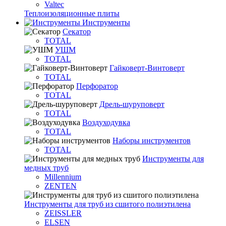
Valtec
Теплоизоляционные плиты
Инструменты
Секатор
TOTAL
УШМ
TOTAL
Гайковерт-Винтоверт
TOTAL
Перфоратор
TOTAL
Дрель-шуруповерт
TOTAL
Воздуходувка
TOTAL
Наборы инструментов
TOTAL
Инструменты для
медных труб
Millennium
ZENTEN
Инструменты для труб из сшитого полиэтилена
ZEISSLER
ELSEN