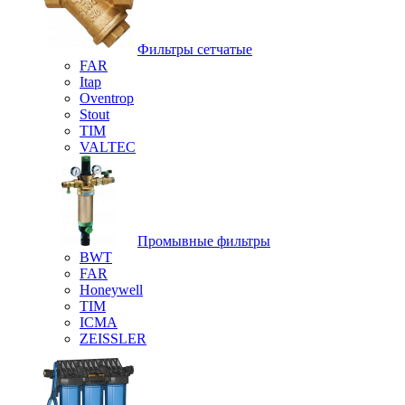
Фильтры сетчатые
FAR
Itap
Oventrop
Stout
TIM
VALTEC
Промывные фильтры
BWT
FAR
Honeywell
TIM
ICMA
ZEISSLER