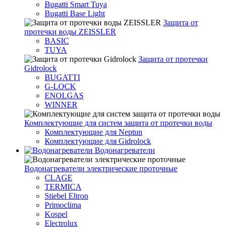
Bugatti Smart Tuya
Bugatti Base Light
Защита от
протечки воды ZEISSLER
BASIC
TUYA
Защита от протечки
Gidrolock
BUGATTI
G-LOCK
ENOLGAS
WINNER
Комплектующие для систем защита от протечки воды
Комплектующие для Neptun
Комплектующие для Gidrolock
Водонагреватели
Водонагреватeли электрические проточные
CLAGE
TERMICA
Stiebel Eltron
Primoclima
Kospel
Electrolux