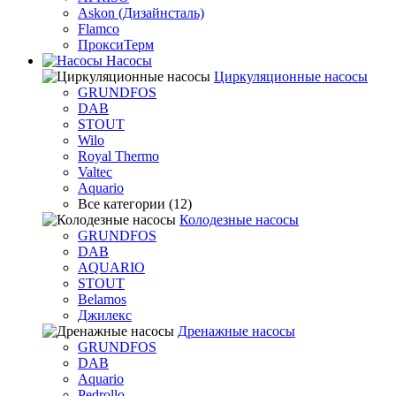
Askon (Дизайнсталь)
Flamco
ПроксиТерм
Насосы
Циркуляционные насосы
GRUNDFOS
DAB
STOUT
Wilo
Royal Thermo
Valtec
Aquario
Все категории (12)
Колодезные насосы
GRUNDFOS
DAB
AQUARIO
STOUT
Belamos
Джилекс
Дренажные насосы
GRUNDFOS
DAB
Aquario
Pedrollo