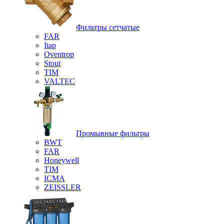
Фильтры сетчатые
FAR
Itap
Oventrop
Stout
TIM
VALTEC
Промывные фильтры
BWT
FAR
Honeywell
TIM
ICMA
ZEISSLER