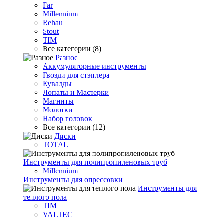
Far
Millennium
Rehau
Stout
TIM
Все категории (8)
Разное
Аккумуляторные инструменты
Гвозди для стэплера
Кувалды
Лопаты и Мастерки
Магниты
Молотки
Набор головок
Все категории (12)
Диски
TOTAL
Инструменты для полипропиленовых труб
Millennium
Инструменты для опрессовки
Инструменты для
теплого пола
TIM
VALTEC