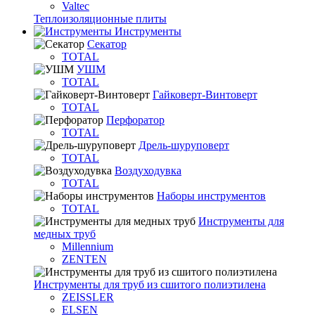
Valtec
Теплоизоляционные плиты
Инструменты
Секатор
TOTAL
УШМ
TOTAL
Гайковерт-Винтоверт
TOTAL
Перфоратор
TOTAL
Дрель-шуруповерт
TOTAL
Воздуходувка
TOTAL
Наборы инструментов
TOTAL
Инструменты для
медных труб
Millennium
ZENTEN
Инструменты для труб из сшитого полиэтилена
ZEISSLER
ELSEN