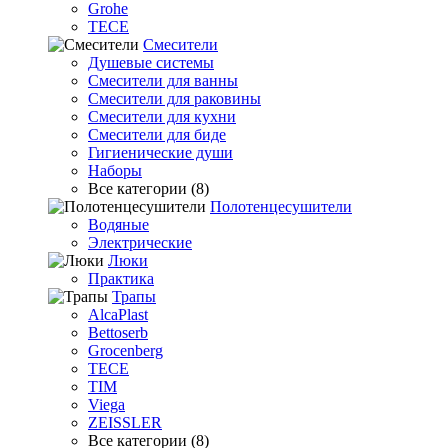
Grohe
TECE
Смесители
Душевые системы
Смесители для ванны
Смесители для раковины
Смесители для кухни
Смесители для биде
Гигиенические души
Наборы
Все категории (8)
Полотенцесушители
Водяные
Электрические
Люки
Практика
Трапы
AlcaPlast
Bettoserb
Grocenberg
TECE
TIM
Viega
ZEISSLER
Все категории (8)