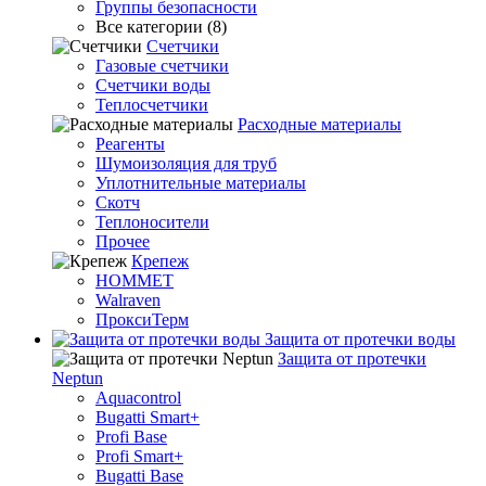
Группы безопасности
Все категории (8)
Счетчики
Газовые счетчики
Счетчики воды
Теплосчетчики
Расходные материалы
Реагенты
Шумоизоляция для труб
Уплотнительные материалы
Скотч
Теплоносители
Прочее
Крепеж
HOMMET
Walraven
ПроксиТерм
Защита от протечки воды
Защита от протечки
Neptun
Aquacontrol
Bugatti Smart+
Profi Base
Profi Smart+
Bugatti Base