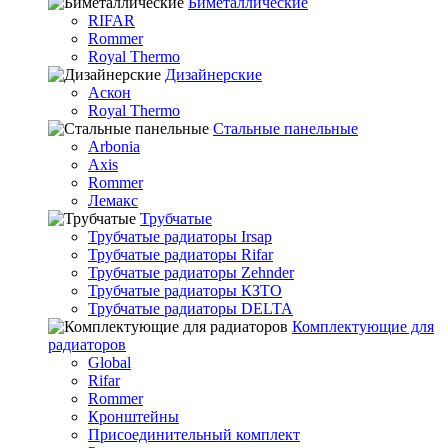
Биметаллические
RIFAR
Rommer
Royal Thermo
Дизайнерские
Аскон
Royal Thermo
Стальные панельные
Arbonia
Axis
Rommer
Лемакс
Трубчатые
Трубчатые радиаторы Irsap
Трубчатые радиаторы Rifar
Трубчатые радиаторы Zehnder
Трубчатые радиаторы КЗТО
Трубчатые радиаторы DELTA
Комплектующие для
радиаторов
Global
Rifar
Rommer
Кронштейны
Присоединительный комплект