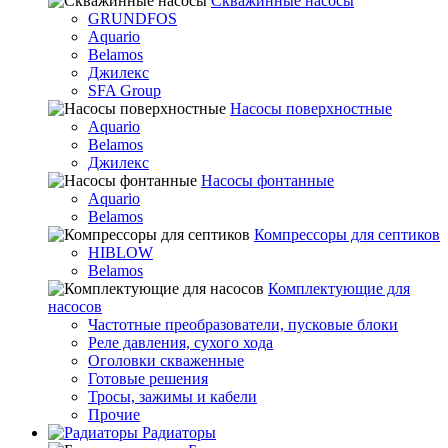
Скважинные насосы
GRUNDFOS
Aquario
Belamos
Джилекс
SFA Group
Насосы поверхностные
Aquario
Belamos
Джилекс
Насосы фонтанные
Aquario
Belamos
Компрессоры для септиков
HIBLOW
Belamos
Комплектующие для
насосов
Частотные преобразователи, пусковые блоки
Реле давления, сухого хода
Оголовки скваженные
Готовые решения
Тросы, зажимы и кабели
Прочие
Радиаторы