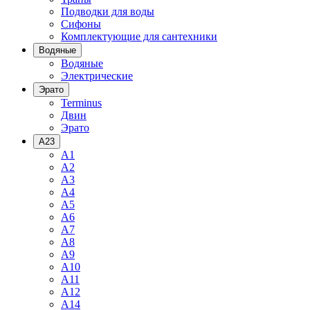
Подводки для воды
Сифоны
Комплектующие для сантехники
Водяные
Водяные
Электрические
Эрато
Terminus
Двин
Эрато
A23
A1
A2
A3
A4
A5
A6
A7
A8
A9
A10
A11
A12
A14