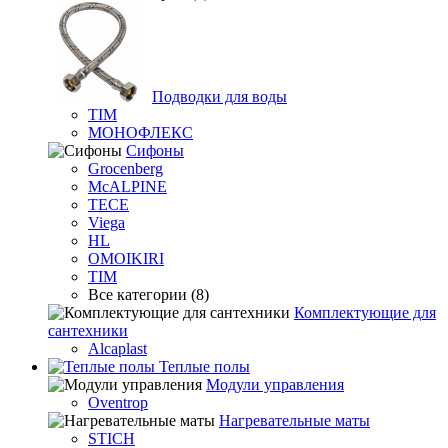
Подводки для воды
TIM
МОНОФЛЕКС
Сифоны
Grocenberg
McALPINE
TECE
Viega
HL
OMOIKIRI
TIM
Все категории (8)
Комплектующие для
сантехники
Alcaplast
Теплые полы
Модули управления
Oventrop
Нагревательные маты
STICH