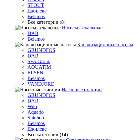
STOUT
Джилекс
Belamos
Все категории (8)
Насосы фекальные
DAB
Belamos
Канализационные насосы
GRUNDFOS
DAB
SFA Group
AQUATIM
ELSEN
Belamos
VANDJORD
Насосные станции
GRUNDFOS
DAB
Wilo
Aquario
Shinhoo
Belamos
Джилекс
Все категории (14)