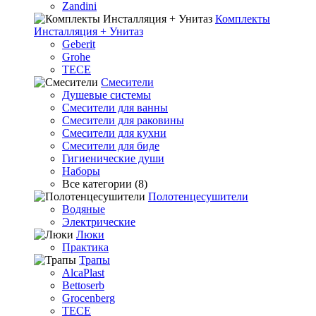
Zandini
Комплекты
Инсталляция + Унитаз
Geberit
Grohe
TECE
Смесители
Душевые системы
Смесители для ванны
Смесители для раковины
Смесители для кухни
Смесители для биде
Гигиенические души
Наборы
Все категории (8)
Полотенцесушители
Водяные
Электрические
Люки
Практика
Трапы
AlcaPlast
Bettoserb
Grocenberg
TECE