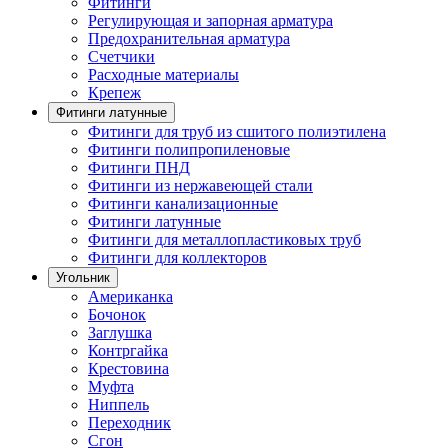
Фитинги
Регулирующая и запорная арматура
Предохранительная арматура
Счетчики
Расходные материалы
Крепеж
Фитинги латунные
Фитинги для труб из сшитого полиэтилена
Фитинги полипропиленовые
Фитинги ПНД
Фитинги из нержавеющей стали
Фитинги канализационные
Фитинги латунные
Фитинги для металлопластиковых труб
Фитинги для коллекторов
Угольник
Американка
Бочонок
Заглушка
Контргайка
Крестовина
Муфта
Ниппель
Переходник
Сгон