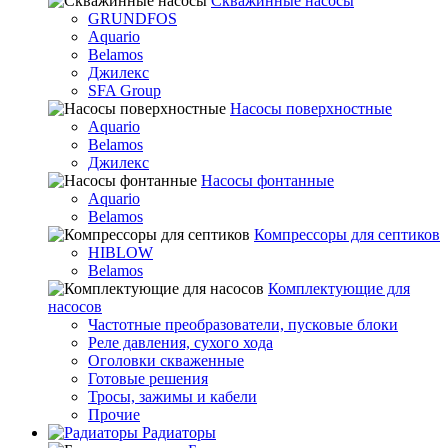
Скважинные насосы
GRUNDFOS
Aquario
Belamos
Джилекс
SFA Group
Насосы поверхностные
Aquario
Belamos
Джилекс
Насосы фонтанные
Aquario
Belamos
Компрессоры для септиков
HIBLOW
Belamos
Комплектующие для
насосов
Частотные преобразователи, пусковые блоки
Реле давления, сухого хода
Оголовки скваженные
Готовые решения
Тросы, зажимы и кабели
Прочие
Радиаторы