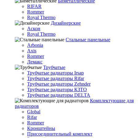
Биметаллические
RIFAR
Rommer
Royal Thermo
Дизайнерские
Аскон
Royal Thermo
Стальные панельные
Arbonia
Axis
Rommer
Лемакс
Трубчатые
Трубчатые радиаторы Irsap
Трубчатые радиаторы Rifar
Трубчатые радиаторы Zehnder
Трубчатые радиаторы КЗТО
Трубчатые радиаторы DELTA
Комплектующие для
радиаторов
Global
Rifar
Rommer
Кронштейны
Присоединительный комплект