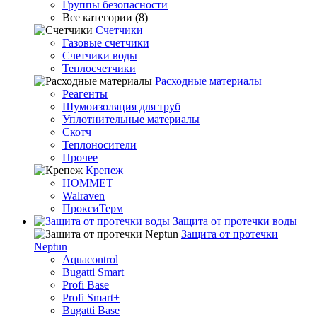
Группы безопасности
Все категории (8)
Счетчики
Газовые счетчики
Счетчики воды
Теплосчетчики
Расходные материалы
Реагенты
Шумоизоляция для труб
Уплотнительные материалы
Скотч
Теплоносители
Прочее
Крепеж
HOMMET
Walraven
ПроксиТерм
Защита от протечки воды
Защита от протечки
Neptun
Aquacontrol
Bugatti Smart+
Profi Base
Profi Smart+
Bugatti Base