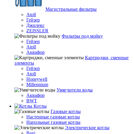
Магистральные фильтры
Atoll
Гейзер
Джилекс
ZEISSLER
Фильтры под мойку
Гейзер
Atoll
Аквафор
Картриджи, сменные
элементы
Гейзер
Atoll
Honeywell
Millennium
Умягчители воды
Аквафор
BWT
Котлы
Гaзовые котлы
Настенные газовые котлы
Напольные газовые котлы
Электрические котлы
Baxi