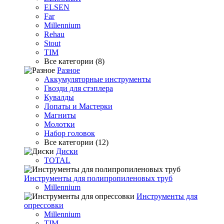
ELSEN
Far
Millennium
Rehau
Stout
TIM
Все категории (8)
Разное
Аккумуляторные инструменты
Гвозди для стэплера
Кувалды
Лопаты и Мастерки
Магниты
Молотки
Набор головок
Все категории (12)
Диски
TOTAL
Инструменты для полипропиленовых труб
Millennium
Инструменты для
опрессовки
Millennium
TIM