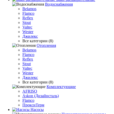
Водоснабжения
Belamos
Flamco
Reflex
Stout
Valtec
Wester
Джилекс
Все категории (8)
Отопления
Belamos
Flamco
Reflex
Stout
Valtec
Wester
Джилекс
Все категории (8)
Комплектующие
AFRISO
Askon (Дизайнсталь)
Flamco
ПроксиТерм
Насосы