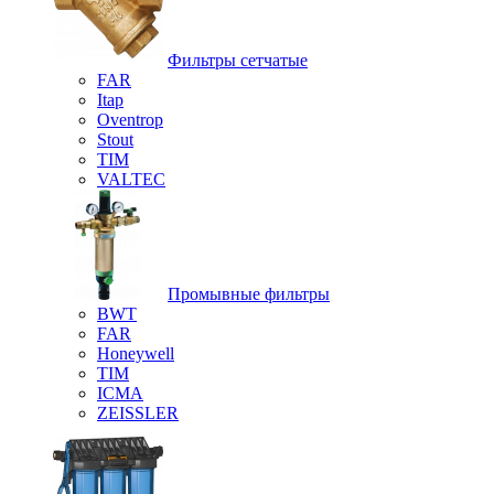
Фильтры сетчатые
FAR
Itap
Oventrop
Stout
TIM
VALTEC
Промывные фильтры
BWT
FAR
Honeywell
TIM
ICMA
ZEISSLER