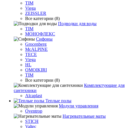
TIM
Viega
ZEISSLER
Все категории (8)
Подводки для воды
TIM
МОНОФЛЕКС
Сифоны
Grocenberg
McALPINE
TECE
Viega
HL
OMOIKIRI
TIM
Все категории (8)
Комплектующие для
сантехники
Alcaplast
Теплые полы
Модули управления
Oventrop
Нагревательные маты
STICH
Valtec