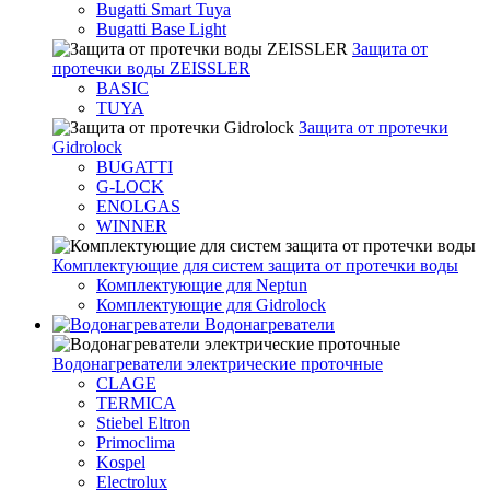
Bugatti Smart Tuya
Bugatti Base Light
Защита от
протечки воды ZEISSLER
BASIC
TUYA
Защита от протечки
Gidrolock
BUGATTI
G-LOCK
ENOLGAS
WINNER
Комплектующие для систем защита от протечки воды
Комплектующие для Neptun
Комплектующие для Gidrolock
Водонагреватели
Водонагреватeли электрические проточные
CLAGE
TERMICA
Stiebel Eltron
Primoclima
Kospel
Electrolux