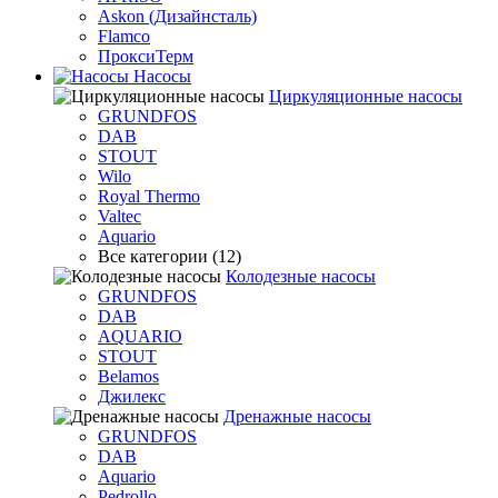
Askon (Дизайнсталь)
Flamco
ПроксиТерм
Насосы
Циркуляционные насосы
GRUNDFOS
DAB
STOUT
Wilo
Royal Thermo
Valtec
Aquario
Все категории (12)
Колодезные насосы
GRUNDFOS
DAB
AQUARIO
STOUT
Belamos
Джилекс
Дренажные насосы
GRUNDFOS
DAB
Aquario
Pedrollo