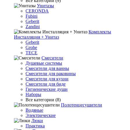
Все категории (9)
Унитазы
CERONDA
Fubini
Geberit
Zandini
Комплекты
Инсталляция + Унитаз
Geberit
Grohe
TECE
Смесители
Душевые системы
Смесители для ванны
Смесители для раковины
Смесители для кухни
Смесители для биде
Гигиенические души
Наборы
Все категории (8)
Полотенцесушители
Водяные
Электрические
Люки
Практика