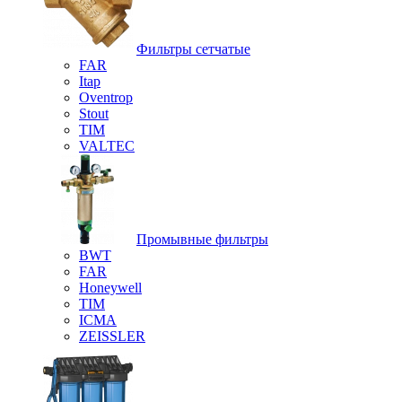
Фильтры сетчатые
FAR
Itap
Oventrop
Stout
TIM
VALTEC
Промывные фильтры
BWT
FAR
Honeywell
TIM
ICMA
ZEISSLER