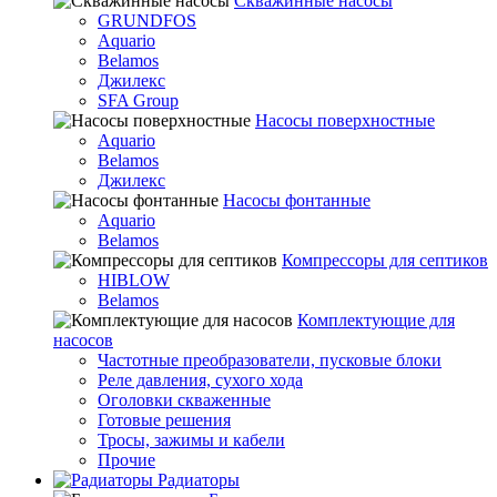
Скважинные насосы
GRUNDFOS
Aquario
Belamos
Джилекс
SFA Group
Насосы поверхностные
Aquario
Belamos
Джилекс
Насосы фонтанные
Aquario
Belamos
Компрессоры для септиков
HIBLOW
Belamos
Комплектующие для
насосов
Частотные преобразователи, пусковые блоки
Реле давления, сухого хода
Оголовки скваженные
Готовые решения
Тросы, зажимы и кабели
Прочие
Радиаторы