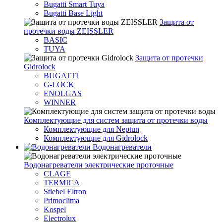
Bugatti Smart Tuya
Bugatti Base Light
Защита от
протечки воды ZEISSLER
BASIC
TUYA
Защита от протечки
Gidrolock
BUGATTI
G-LOCK
ENOLGAS
WINNER
Комплектующие для систем защита от протечки воды
Комплектующие для Neptun
Комплектующие для Gidrolock
Водонагреватели
Водонагреватeли электрические проточные
CLAGE
TERMICA
Stiebel Eltron
Primoclima
Kospel
Electrolux