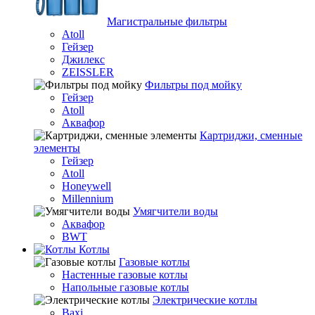
Магистральные фильтры
Atoll
Гейзер
Джилекс
ZEISSLER
Фильтры под мойку
Гейзер
Atoll
Аквафор
Картриджи, сменные
элементы
Гейзер
Atoll
Honeywell
Millennium
Умягчители воды
Аквафор
BWT
Котлы
Гaзовые котлы
Настенные газовые котлы
Напольные газовые котлы
Электрические котлы
Baxi