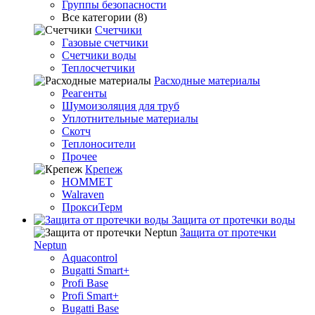
Группы безопасности
Все категории (8)
Счетчики
Газовые счетчики
Счетчики воды
Теплосчетчики
Расходные материалы
Реагенты
Шумоизоляция для труб
Уплотнительные материалы
Скотч
Теплоносители
Прочее
Крепеж
HOMMET
Walraven
ПроксиТерм
Защита от протечки воды
Защита от протечки
Neptun
Aquacontrol
Bugatti Smart+
Profi Base
Profi Smart+
Bugatti Base