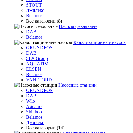
STOUT
Джилекс
Belamos
Все категории (8)
Насосы фекальные
DAB
Belamos
Канализационные насосы
GRUNDFOS
DAB
SFA Group
AQUATIM
ELSEN
Belamos
VANDJORD
Насосные станции
GRUNDFOS
DAB
Wilo
Aquario
Shinhoo
Belamos
Джилекс
Все категории (14)