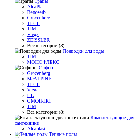
Трапы
AlcaPlast
Bettoserb
Grocenberg
TECE
TIM
Viega
ZEISSLER
Все категории (8)
Подводки для воды
TIM
МОНОФЛЕКС
Сифоны
Grocenberg
McALPINE
TECE
Viega
HL
OMOIKIRI
TIM
Все категории (8)
Комплектующие для
сантехники
Alcaplast
Теплые полы