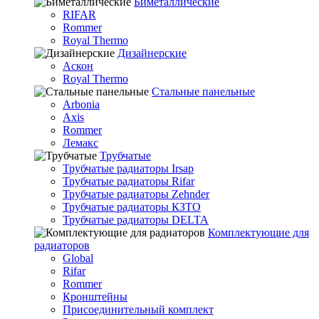
Биметаллические
RIFAR
Rommer
Royal Thermo
Дизайнерские
Аскон
Royal Thermo
Стальные панельные
Arbonia
Axis
Rommer
Лемакс
Трубчатые
Трубчатые радиаторы Irsap
Трубчатые радиаторы Rifar
Трубчатые радиаторы Zehnder
Трубчатые радиаторы КЗТО
Трубчатые радиаторы DELTA
Комплектующие для
радиаторов
Global
Rifar
Rommer
Кронштейны
Присоединительный комплект