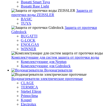
Bugatti Smart Tuya
Bugatti Base Light
Защита от
протечки воды ZEISSLER
BASIC
TUYA
Защита от протечки
Gidrolock
BUGATTI
G-LOCK
ENOLGAS
WINNER
Комплектующие для систем защита от протечки воды
Комплектующие для Neptun
Комплектующие для Gidrolock
Водонагреватели
Водонагреватeли электрические проточные
CLAGE
TERMICA
Stiebel Eltron
Primoclima
Kospel
Electrolux