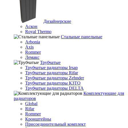
Дизайнерские
Аскон
Royal Thermo
Стальные панельные
Arbonia
Axis
Rommer
Лемакс
Трубчатые
Трубчатые радиаторы Irsap
Трубчатые радиаторы Rifar
Трубчатые радиаторы Zehnder
Трубчатые радиаторы КЗТО
Трубчатые радиаторы DELTA
Комплектующие для
радиаторов
Global
Rifar
Rommer
Кронштейны
Присоединительный комплект