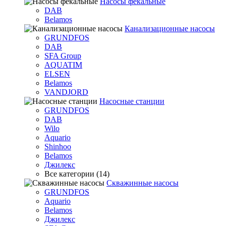
Насосы фекальные
DAB
Belamos
Канализационные насосы
GRUNDFOS
DAB
SFA Group
AQUATIM
ELSEN
Belamos
VANDJORD
Насосные станции
GRUNDFOS
DAB
Wilo
Aquario
Shinhoo
Belamos
Джилекс
Все категории (14)
Скважинные насосы
GRUNDFOS
Aquario
Belamos
Джилекс