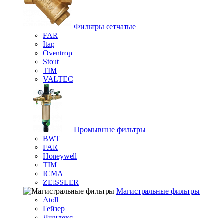
Фильтры сетчатые
FAR
Itap
Oventrop
Stout
TIM
VALTEC
Промывные фильтры
BWT
FAR
Honeywell
TIM
ICMA
ZEISSLER
Магистральные фильтры
Atoll
Гейзер
Джилекс