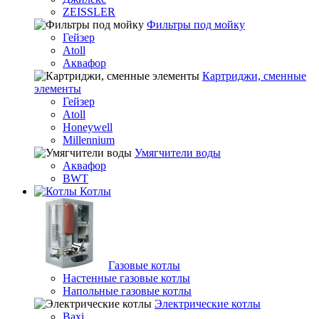
ZEISSLER
Фильтры под мойку
Гейзер
Atoll
Аквафор
Картриджи, сменные
элементы
Гейзер
Atoll
Honeywell
Millennium
Умягчители воды
Аквафор
BWT
Котлы
Гaзовые котлы
Настенные газовые котлы
Напольные газовые котлы
Электрические котлы
Baxi