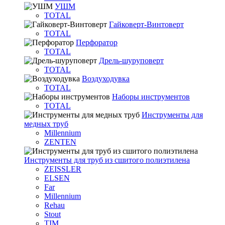
УШМ
TOTAL
Гайковерт-Винтоверт
TOTAL
Перфоратор
TOTAL
Дрель-шуруповерт
TOTAL
Воздуходувка
TOTAL
Наборы инструментов
TOTAL
Инструменты для
медных труб
Millennium
ZENTEN
Инструменты для труб из сшитого полиэтилена
ZEISSLER
ELSEN
Far
Millennium
Rehau
Stout
TIM