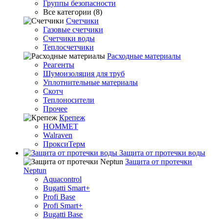
Группы безопасности
Все категории (8)
Счетчики
Газовые счетчики
Счетчики воды
Теплосчетчики
Расходные материалы
Реагенты
Шумоизоляция для труб
Уплотнительные материалы
Скотч
Теплоносители
Прочее
Крепеж
HOMMET
Walraven
ПроксиТерм
Защита от протечки воды
Защита от протечки
Neptun
Aquacontrol
Bugatti Smart+
Profi Base
Profi Smart+
Bugatti Base