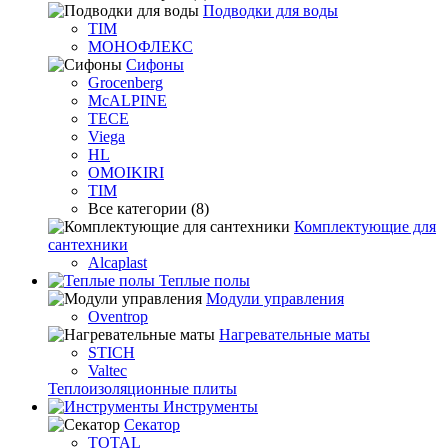
Подводки для воды
TIM
МОНОФЛЕКС
Сифоны
Grocenberg
McALPINE
TECE
Viega
HL
OMOIKIRI
TIM
Все категории (8)
Комплектующие для
сантехники
Alcaplast
Теплые полы
Модули управления
Oventrop
Нагревательные маты
STICH
Valtec
Теплоизоляционные плиты
Инструменты
Секатор
TOTAL