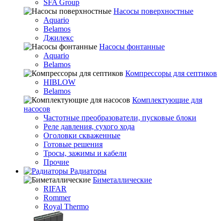
SFA Group
Насосы поверхностные
Aquario
Belamos
Джилекс
Насосы фонтанные
Aquario
Belamos
Компрессоры для септиков
HIBLOW
Belamos
Комплектующие для
насосов
Частотные преобразователи, пусковые блоки
Реле давления, сухого хода
Оголовки скваженные
Готовые решения
Тросы, зажимы и кабели
Прочие
Радиаторы
Биметаллические
RIFAR
Rommer
Royal Thermo