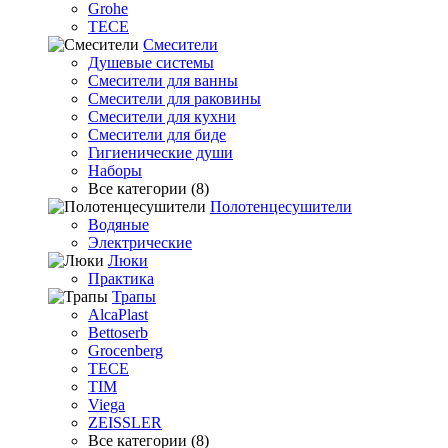
Grohe
TECE
Смесители
Душевые системы
Смесители для ванны
Смесители для раковины
Смесители для кухни
Смесители для биде
Гигиенические души
Наборы
Все категории (8)
Полотенцесушители
Водяные
Электрические
Люки
Практика
Трапы
AlcaPlast
Bettoserb
Grocenberg
TECE
TIM
Viega
ZEISSLER
Все категории (8)