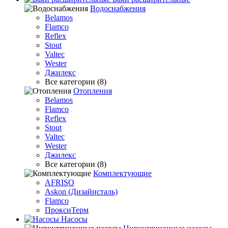
Водоснабжения
Belamos
Flamco
Reflex
Stout
Valtec
Wester
Джилекс
Все категории (8)
Отопления
Belamos
Flamco
Reflex
Stout
Valtec
Wester
Джилекс
Все категории (8)
Комплектующие
AFRISO
Askon (Дизайнсталь)
Flamco
ПроксиТерм
Насосы