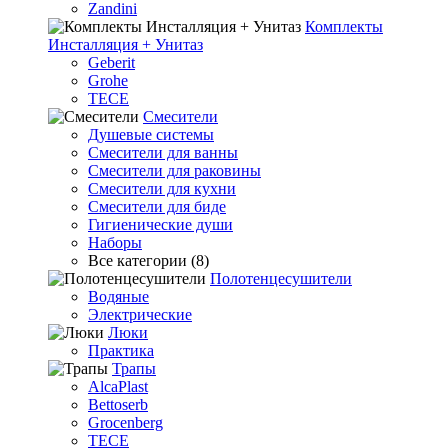
Zandini
Комплекты
Инсталляция + Унитаз
Geberit
Grohe
TECE
Смесители
Душевые системы
Смесители для ванны
Смесители для раковины
Смесители для кухни
Смесители для биде
Гигиенические души
Наборы
Все категории (8)
Полотенцесушители
Водяные
Электрические
Люки
Практика
Трапы
AlcaPlast
Bettoserb
Grocenberg
TECE