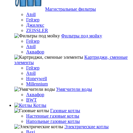
Магистральные фильтры
Atoll
Гейзер
Джилекс
ZEISSLER
Фильтры под мойку
Гейзер
Atoll
Аквафор
Картриджи, сменные
элементы
Гейзер
Atoll
Honeywell
Millennium
Умягчители воды
Аквафор
BWT
Котлы
Гaзовые котлы
Настенные газовые котлы
Напольные газовые котлы
Электрические котлы
Baxi