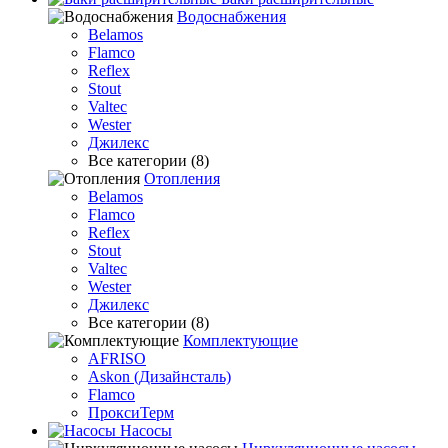
Водоснабжения
Belamos
Flamco
Reflex
Stout
Valtec
Wester
Джилекс
Все категории (8)
Отопления
Belamos
Flamco
Reflex
Stout
Valtec
Wester
Джилекс
Все категории (8)
Комплектующие
AFRISO
Askon (Дизайнсталь)
Flamco
ПроксиТерм
Насосы