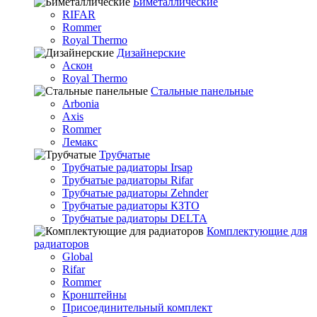
Биметаллические
RIFAR
Rommer
Royal Thermo
Дизайнерские
Аскон
Royal Thermo
Стальные панельные
Arbonia
Axis
Rommer
Лемакс
Трубчатые
Трубчатые радиаторы Irsap
Трубчатые радиаторы Rifar
Трубчатые радиаторы Zehnder
Трубчатые радиаторы КЗТО
Трубчатые радиаторы DELTA
Комплектующие для
радиаторов
Global
Rifar
Rommer
Кронштейны
Присоединительный комплект