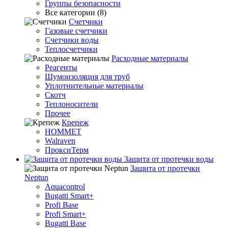
Группы безопасности
Все категории (8)
Счетчики
Газовые счетчики
Счетчики воды
Теплосчетчики
Расходные материалы
Реагенты
Шумоизоляция для труб
Уплотнительные материалы
Скотч
Теплоносители
Прочее
Крепеж
HOMMET
Walraven
ПроксиТерм
Защита от протечки воды
Защита от протечки
Neptun
Aquacontrol
Bugatti Smart+
Profi Base
Profi Smart+
Bugatti Base