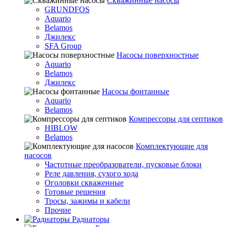
Скважинные насосы
GRUNDFOS
Aquario
Belamos
Джилекс
SFA Group
Насосы поверхностные
Aquario
Belamos
Джилекс
Насосы фонтанные
Aquario
Belamos
Компрессоры для септиков
HIBLOW
Belamos
Комплектующие для
насосов
Частотные преобразователи, пусковые блоки
Реле давления, сухого хода
Оголовки скваженные
Готовые решения
Тросы, зажимы и кабели
Прочие
Радиаторы