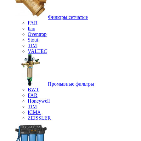
Фильтры сетчатые
FAR
Itap
Oventrop
Stout
TIM
VALTEC
Промывные фильтры
BWT
FAR
Honeywell
TIM
ICMA
ZEISSLER