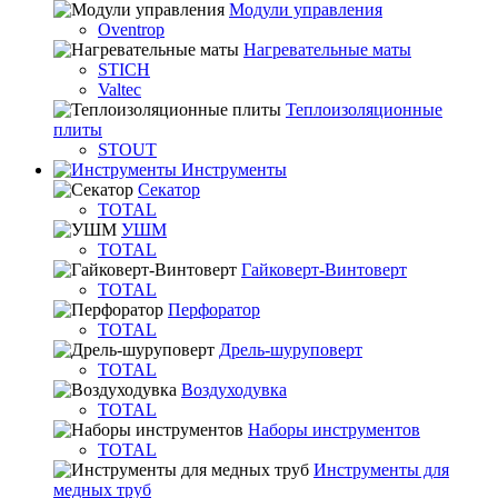
Модули управления
Oventrop
Нагревательные маты
STICH
Valtec
Теплоизоляционные
плиты
STOUT
Инструменты
Секатор
TOTAL
УШМ
TOTAL
Гайковерт-Винтоверт
TOTAL
Перфоратор
TOTAL
Дрель-шуруповерт
TOTAL
Воздуходувка
TOTAL
Наборы инструментов
TOTAL
Инструменты для
медных труб