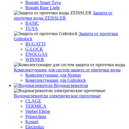
Bugatti Smart Tuya
Bugatti Base Light
Защита от
протечки воды ZEISSLER
BASIC
TUYA
Защита от протечки
Gidrolock
BUGATTI
G-LOCK
ENOLGAS
WINNER
Комплектующие для систем защита от протечки воды
Комплектующие для Neptun
Комплектующие для Gidrolock
Водонагреватели
Водонагреватeли электрические проточные
CLAGE
TERMICA
Stiebel Eltron
Primoclima
Kospel
Electrolux