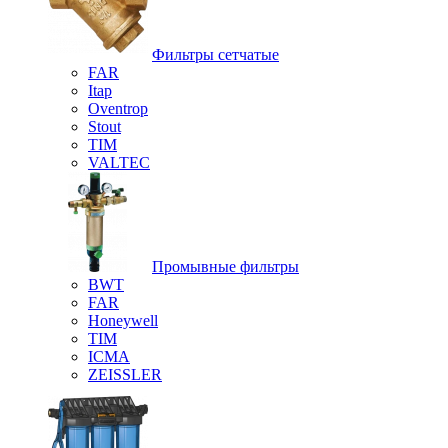
Фильтры сетчатые
FAR
Itap
Oventrop
Stout
TIM
VALTEC
Промывные фильтры
BWT
FAR
Honeywell
TIM
ICMA
ZEISSLER