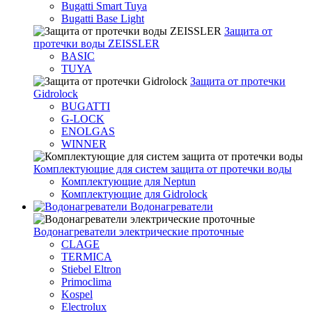
Bugatti Smart Tuya
Bugatti Base Light
Защита от
протечки воды ZEISSLER
BASIC
TUYA
Защита от протечки
Gidrolock
BUGATTI
G-LOCK
ENOLGAS
WINNER
Комплектующие для систем защита от протечки воды
Комплектующие для Neptun
Комплектующие для Gidrolock
Водонагреватели
Водонагреватeли электрические проточные
CLAGE
TERMICA
Stiebel Eltron
Primoclima
Kospel
Electrolux