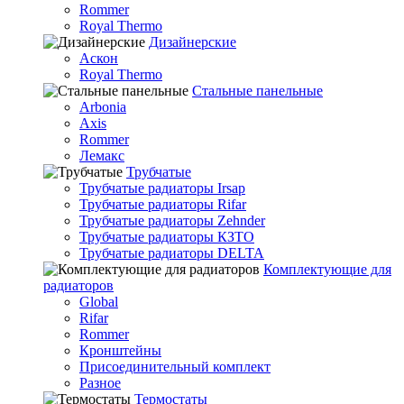
Rommer
Royal Thermo
Дизайнерские
Аскон
Royal Thermo
Стальные панельные
Arbonia
Axis
Rommer
Лемакс
Трубчатые
Трубчатые радиаторы Irsap
Трубчатые радиаторы Rifar
Трубчатые радиаторы Zehnder
Трубчатые радиаторы КЗТО
Трубчатые радиаторы DELTA
Комплектующие для
радиаторов
Global
Rifar
Rommer
Кронштейны
Присоединительный комплект
Разное
Термостаты