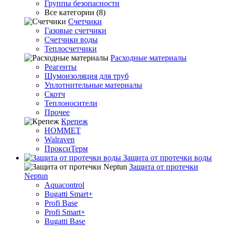
Группы безопасности
Все категории (8)
Счетчики
Газовые счетчики
Счетчики воды
Теплосчетчики
Расходные материалы
Реагенты
Шумоизоляция для труб
Уплотнительные материалы
Скотч
Теплоносители
Прочее
Крепеж
HOMMET
Walraven
ПроксиТерм
Защита от протечки воды
Защита от протечки
Neptun
Aquacontrol
Bugatti Smart+
Profi Base
Profi Smart+
Bugatti Base