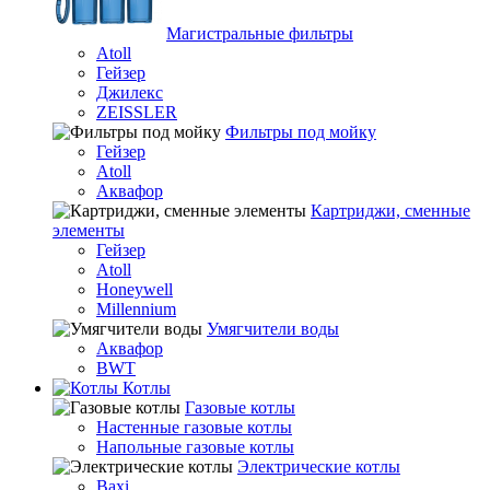
Магистральные фильтры
Atoll
Гейзер
Джилекс
ZEISSLER
Фильтры под мойку
Гейзер
Atoll
Аквафор
Картриджи, сменные
элементы
Гейзер
Atoll
Honeywell
Millennium
Умягчители воды
Аквафор
BWT
Котлы
Гaзовые котлы
Настенные газовые котлы
Напольные газовые котлы
Электрические котлы
Baxi