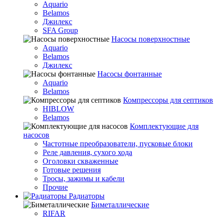
Aquario
Belamos
Джилекс
SFA Group
Насосы поверхностные
Aquario
Belamos
Джилекс
Насосы фонтанные
Aquario
Belamos
Компрессоры для септиков
HIBLOW
Belamos
Комплектующие для
насосов
Частотные преобразователи, пусковые блоки
Реле давления, сухого хода
Оголовки скваженные
Готовые решения
Тросы, зажимы и кабели
Прочие
Радиаторы
Биметаллические
RIFAR