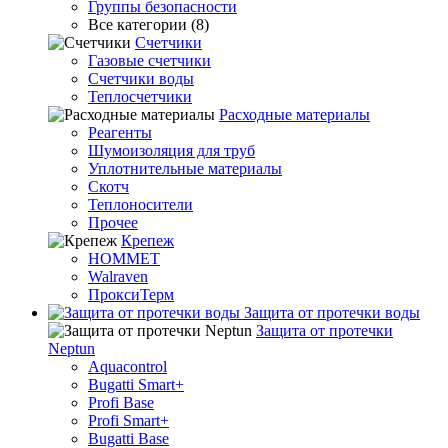
Группы безопасности
Все категории (8)
Счетчики
Газовые счетчики
Счетчики воды
Теплосчетчики
Расходные материалы
Реагенты
Шумоизоляция для труб
Уплотнительные материалы
Скотч
Теплоносители
Прочее
Крепеж
HOMMET
Walraven
ПроксиТерм
Защита от протечки воды
Защита от протечки
Neptun
Aquacontrol
Bugatti Smart+
Profi Base
Profi Smart+
Bugatti Base