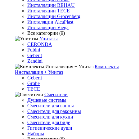
Инсталляции REHAU
Инсталляции TECE
Инсталляции Grocenberg
Инсталяции AlcaPlast
Инсталляции Viega
Все категории (9)
Унитазы
CERONDA
Fubini
Geberit
Zandini
Комплекты
Инсталляция + Унитаз
Geberit
Grohe
TECE
Смесители
Душевые системы
Смесители для ванны
Смесители для раковины
Смесители для кухни
Смесители для биде
Гигиенические души
Наборы