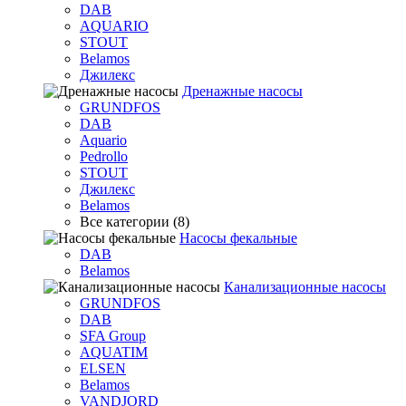
DAB
AQUARIO
STOUT
Belamos
Джилекс
Дренажные насосы
GRUNDFOS
DAB
Aquario
Pedrollo
STOUT
Джилекс
Belamos
Все категории (8)
Насосы фекальные
DAB
Belamos
Канализационные насосы
GRUNDFOS
DAB
SFA Group
AQUATIM
ELSEN
Belamos
VANDJORD