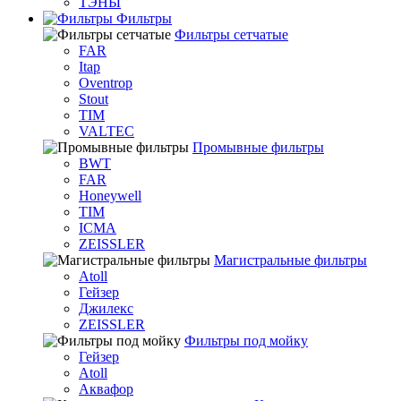
ТЭНЫ
Фильтры
Фильтры сетчатые
FAR
Itap
Oventrop
Stout
TIM
VALTEC
Промывные фильтры
BWT
FAR
Honeywell
TIM
ICMA
ZEISSLER
Магистральные фильтры
Atoll
Гейзер
Джилекс
ZEISSLER
Фильтры под мойку
Гейзер
Atoll
Аквафор