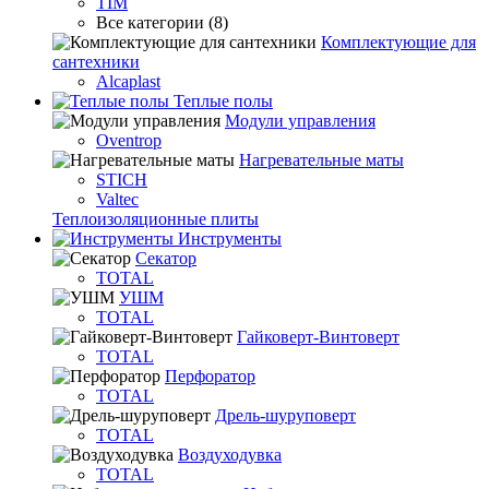
TIM
Все категории (8)
Комплектующие для
сантехники
Alcaplast
Теплые полы
Модули управления
Oventrop
Нагревательные маты
STICH
Valtec
Теплоизоляционные плиты
Инструменты
Секатор
TOTAL
УШМ
TOTAL
Гайковерт-Винтоверт
TOTAL
Перфоратор
TOTAL
Дрель-шуруповерт
TOTAL
Воздуходувка
TOTAL