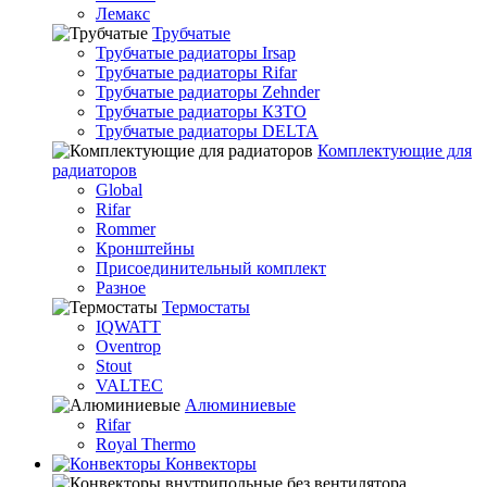
Лемакс
Трубчатые
Трубчатые радиаторы Irsap
Трубчатые радиаторы Rifar
Трубчатые радиаторы Zehnder
Трубчатые радиаторы КЗТО
Трубчатые радиаторы DELTA
Комплектующие для
радиаторов
Global
Rifar
Rommer
Кронштейны
Присоединительный комплект
Разное
Термостаты
IQWATT
Oventrop
Stout
VALTEC
Алюминиевые
Rifar
Royal Thermo
Конвекторы