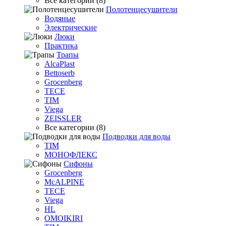
Все категории (8)
Полотенцесушители
Водяные
Электрические
Люки
Практика
Трапы
AlcaPlast
Bettoserb
Grocenberg
TECE
TIM
Viega
ZEISSLER
Все категории (8)
Подводки для воды
TIM
МОНОФЛЕКС
Сифоны
Grocenberg
McALPINE
TECE
Viega
HL
OMOIKIRI