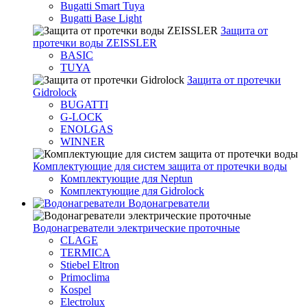
Bugatti Smart Tuya
Bugatti Base Light
Защита от
протечки воды ZEISSLER
BASIC
TUYA
Защита от протечки
Gidrolock
BUGATTI
G-LOCK
ENOLGAS
WINNER
Комплектующие для систем защита от протечки воды
Комплектующие для Neptun
Комплектующие для Gidrolock
Водонагреватели
Водонагреватeли электрические проточные
CLAGE
TERMICA
Stiebel Eltron
Primoclima
Kospel
Electrolux