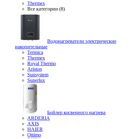
Thermex
Все категории (8)
Водонагреватели электрические
накопительные
Termica
Thermex
Royal Thermo
Ariston
Sunsystem
Superlux
Бойлер косвенного нагрева
ARDERIA
AXIS
HAIER
Ottimo