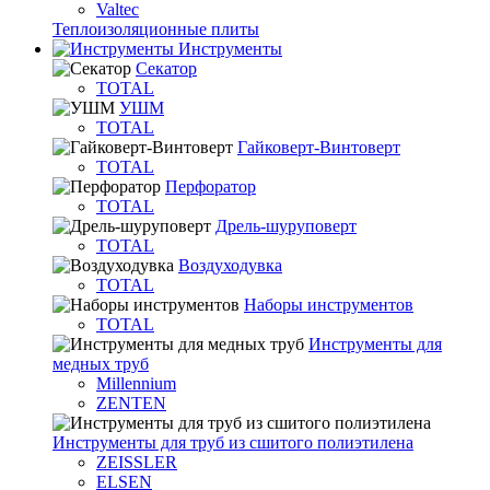
Valtec
Теплоизоляционные плиты
Инструменты
Секатор
TOTAL
УШМ
TOTAL
Гайковерт-Винтоверт
TOTAL
Перфоратор
TOTAL
Дрель-шуруповерт
TOTAL
Воздуходувка
TOTAL
Наборы инструментов
TOTAL
Инструменты для
медных труб
Millennium
ZENTEN
Инструменты для труб из сшитого полиэтилена
ZEISSLER
ELSEN