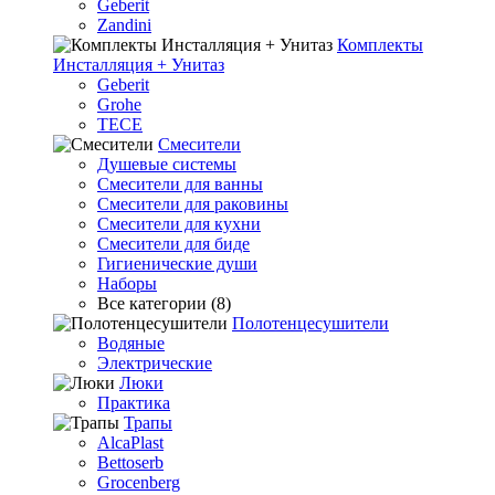
Geberit
Zandini
Комплекты
Инсталляция + Унитаз
Geberit
Grohe
TECE
Смесители
Душевые системы
Смесители для ванны
Смесители для раковины
Смесители для кухни
Смесители для биде
Гигиенические души
Наборы
Все категории (8)
Полотенцесушители
Водяные
Электрические
Люки
Практика
Трапы
AlcaPlast
Bettoserb
Grocenberg