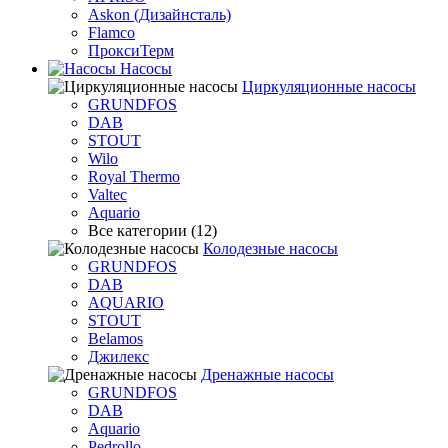
Askon (Дизайнсталь)
Flamco
ПроксиТерм
Насосы
Циркуляционные насосы
GRUNDFOS
DAB
STOUT
Wilo
Royal Thermo
Valtec
Aquario
Все категории (12)
Колодезные насосы
GRUNDFOS
DAB
AQUARIO
STOUT
Belamos
Джилекс
Дренажные насосы
GRUNDFOS
DAB
Aquario
Pedrollo