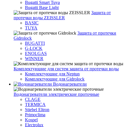
Bugatti Smart Tuya
Bugatti Base Light
Защита от
протечки воды ZEISSLER
BASIC
TUYA
Защита от протечки
Gidrolock
BUGATTI
G-LOCK
ENOLGAS
WINNER
Комплектующие для систем защита от протечки воды
Комплектующие для Neptun
Комплектующие для Gidrolock
Водонагреватели
Водонагреватeли электрические проточные
CLAGE
TERMICA
Stiebel Eltron
Primoclima
Kospel
Electrolux