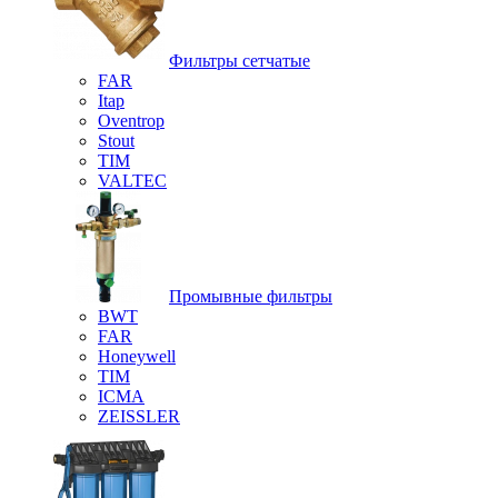
Фильтры сетчатые
FAR
Itap
Oventrop
Stout
TIM
VALTEC
Промывные фильтры
BWT
FAR
Honeywell
TIM
ICMA
ZEISSLER