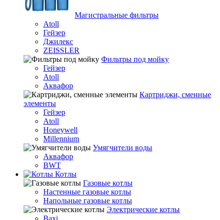
Магистральные фильтры
Atoll
Гейзер
Джилекс
ZEISSLER
Фильтры под мойку
Гейзер
Atoll
Аквафор
Картриджи, сменные
элементы
Гейзер
Atoll
Honeywell
Millennium
Умягчители воды
Аквафор
BWT
Котлы
Гaзовые котлы
Настенные газовые котлы
Напольные газовые котлы
Электрические котлы
Baxi