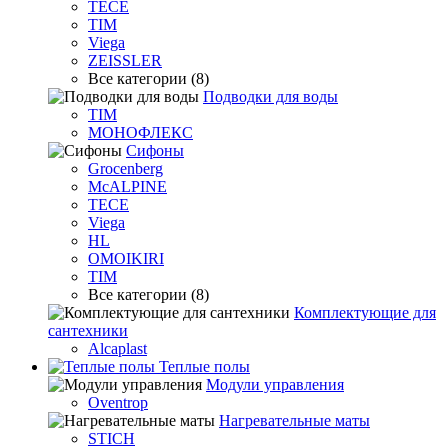
TECE
TIM
Viega
ZEISSLER
Все категории (8)
Подводки для воды
TIM
МОНОФЛЕКС
Сифоны
Grocenberg
McALPINE
TECE
Viega
HL
OMOIKIRI
TIM
Все категории (8)
Комплектующие для
сантехники
Alcaplast
Теплые полы
Модули управления
Oventrop
Нагревательные маты
STICH