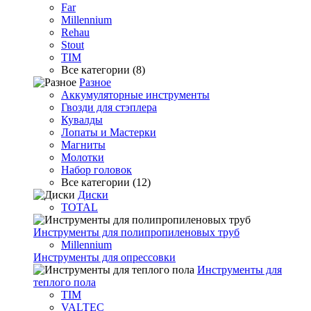
Far
Millennium
Rehau
Stout
TIM
Все категории (8)
Разное
Аккумуляторные инструменты
Гвозди для стэплера
Кувалды
Лопаты и Мастерки
Магниты
Молотки
Набор головок
Все категории (12)
Диски
TOTAL
Инструменты для полипропиленовых труб
Millennium
Инструменты для опрессовки
Инструменты для
теплого пола
TIM
VALTEC