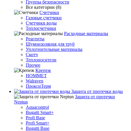
Группы безопасности
Все категории (8)
Счетчики
Газовые счетчики
Счетчики воды
Теплосчетчики
Расходные материалы
Реагенты
Шумоизоляция для труб
Уплотнительные материалы
Скотч
Теплоносители
Прочее
Крепеж
HOMMET
Walraven
ПроксиТерм
Защита от протечки воды
Защита от протечки
Neptun
Aquacontrol
Bugatti Smart+
Profi Base
Profi Smart+
Bugatti Base