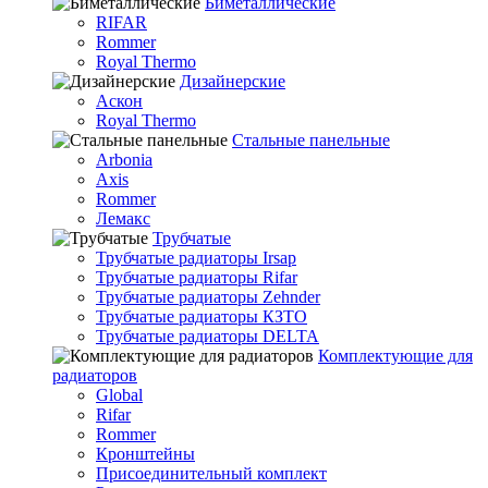
Биметаллические
RIFAR
Rommer
Royal Thermo
Дизайнерские
Аскон
Royal Thermo
Стальные панельные
Arbonia
Axis
Rommer
Лемакс
Трубчатые
Трубчатые радиаторы Irsap
Трубчатые радиаторы Rifar
Трубчатые радиаторы Zehnder
Трубчатые радиаторы КЗТО
Трубчатые радиаторы DELTA
Комплектующие для
радиаторов
Global
Rifar
Rommer
Кронштейны
Присоединительный комплект