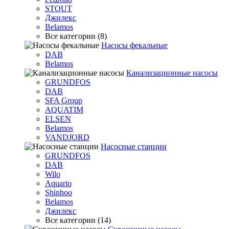
STOUT
Джилекс
Belamos
Все категории (8)
Насосы фекальные
DAB
Belamos
Канализационные насосы
GRUNDFOS
DAB
SFA Group
AQUATIM
ELSEN
Belamos
VANDJORD
Насосные станции
GRUNDFOS
DAB
Wilo
Aquario
Shinhoo
Belamos
Джилекс
Все категории (14)