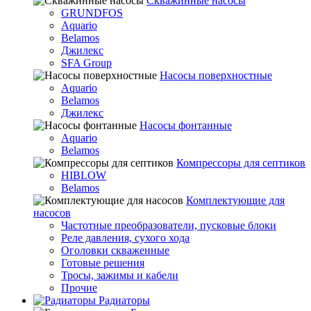
Скважинные насосы
GRUNDFOS
Aquario
Belamos
Джилекс
SFA Group
Насосы поверхностные
Aquario
Belamos
Джилекс
Насосы фонтанные
Aquario
Belamos
Компрессоры для септиков
HIBLOW
Belamos
Комплектующие для
насосов
Частотные преобразователи, пусковые блоки
Реле давления, сухого хода
Оголовки скваженные
Готовые решения
Тросы, зажимы и кабели
Прочие
Радиаторы