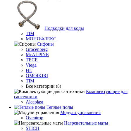
Подводки для воды
TIM
МОНОФЛЕКС
Сифоны
Grocenberg
McALPINE
TECE
Viega
HL
OMOIKIRI
TIM
Все категории (8)
Комплектующие для
сантехники
Alcaplast
Теплые полы
Модули управления
Oventrop
Нагревательные маты
STICH