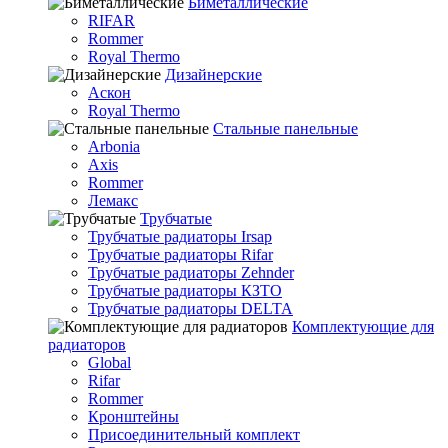
Биметаллические
RIFAR
Rommer
Royal Thermo
Дизайнерские
Аскон
Royal Thermo
Стальные панельные
Arbonia
Axis
Rommer
Лемакс
Трубчатые
Трубчатые радиаторы Irsap
Трубчатые радиаторы Rifar
Трубчатые радиаторы Zehnder
Трубчатые радиаторы КЗТО
Трубчатые радиаторы DELTA
Комплектующие для
радиаторов
Global
Rifar
Rommer
Кронштейны
Присоединительный комплект