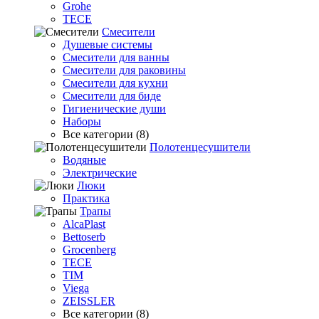
Grohe
TECE
Смесители
Душевые системы
Смесители для ванны
Смесители для раковины
Смесители для кухни
Смесители для биде
Гигиенические души
Наборы
Все категории (8)
Полотенцесушители
Водяные
Электрические
Люки
Практика
Трапы
AlcaPlast
Bettoserb
Grocenberg
TECE
TIM
Viega
ZEISSLER
Все категории (8)