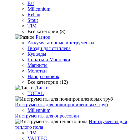
Far
Millennium
Rehau
Stout
TIM
Все категории (8)
Разное
Аккумуляторные инструменты
Гвозди для стэплера
Кувалды
Лопаты и Мастерки
Магниты
Молотки
Набор головок
Все категории (12)
Диски
TOTAL
Инструменты для полипропиленовых труб
Millennium
Инструменты для опрессовки
Инструменты для
теплого пола
TIM
VALTEC