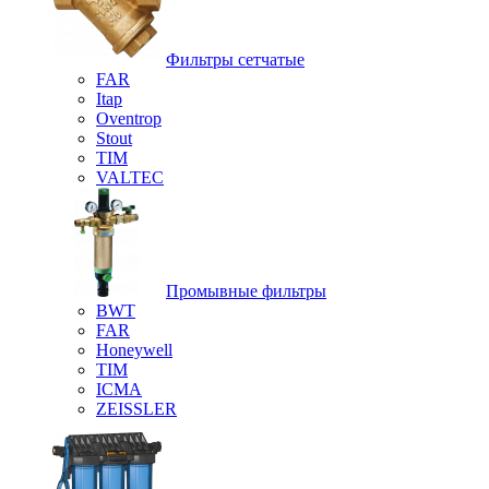
Фильтры сетчатые
FAR
Itap
Oventrop
Stout
TIM
VALTEC
Промывные фильтры
BWT
FAR
Honeywell
TIM
ICMA
ZEISSLER