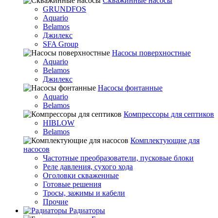
Скважинные насосы
GRUNDFOS
Aquario
Belamos
Джилекс
SFA Group
Насосы поверхностные
Aquario
Belamos
Джилекс
Насосы фонтанные
Aquario
Belamos
Компрессоры для септиков
HIBLOW
Belamos
Комплектующие для
насосов
Частотные преобразователи, пусковые блоки
Реле давления, сухого хода
Оголовки скваженные
Готовые решения
Тросы, зажимы и кабели
Прочие
Радиаторы