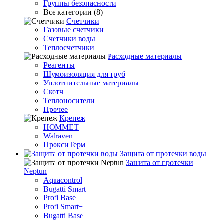
Группы безопасности
Все категории (8)
Счетчики
Газовые счетчики
Счетчики воды
Теплосчетчики
Расходные материалы
Реагенты
Шумоизоляция для труб
Уплотнительные материалы
Скотч
Теплоносители
Прочее
Крепеж
HOMMET
Walraven
ПроксиТерм
Защита от протечки воды
Защита от протечки
Neptun
Aquacontrol
Bugatti Smart+
Profi Base
Profi Smart+
Bugatti Base