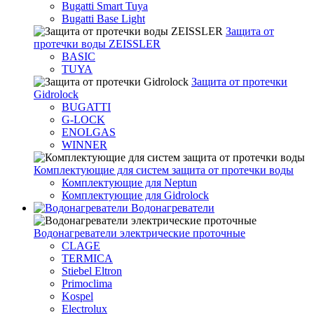
Bugatti Smart Tuya
Bugatti Base Light
Защита от
протечки воды ZEISSLER
BASIC
TUYA
Защита от протечки
Gidrolock
BUGATTI
G-LOCK
ENOLGAS
WINNER
Комплектующие для систем защита от протечки воды
Комплектующие для Neptun
Комплектующие для Gidrolock
Водонагреватели
Водонагреватeли электрические проточные
CLAGE
TERMICA
Stiebel Eltron
Primoclima
Kospel
Electrolux