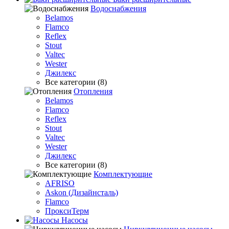
Водоснабжения
Belamos
Flamco
Reflex
Stout
Valtec
Wester
Джилекс
Все категории (8)
Отопления
Belamos
Flamco
Reflex
Stout
Valtec
Wester
Джилекс
Все категории (8)
Комплектующие
AFRISO
Askon (Дизайнсталь)
Flamco
ПроксиТерм
Насосы