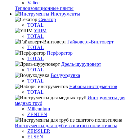
Valtec
Теплоизоляционные плиты
Инструменты
Секатор
TOTAL
УШМ
TOTAL
Гайковерт-Винтоверт
TOTAL
Перфоратор
TOTAL
Дрель-шуруповерт
TOTAL
Воздуходувка
TOTAL
Наборы инструментов
TOTAL
Инструменты для
медных труб
Millennium
ZENTEN
Инструменты для труб из сшитого полиэтилена
ZEISSLER
ELSEN