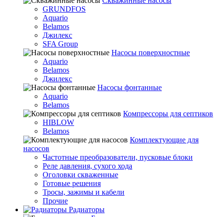
Скважинные насосы
GRUNDFOS
Aquario
Belamos
Джилекс
SFA Group
Насосы поверхностные
Aquario
Belamos
Джилекс
Насосы фонтанные
Aquario
Belamos
Компрессоры для септиков
HIBLOW
Belamos
Комплектующие для
насосов
Частотные преобразователи, пусковые блоки
Реле давления, сухого хода
Оголовки скваженные
Готовые решения
Тросы, зажимы и кабели
Прочие
Радиаторы