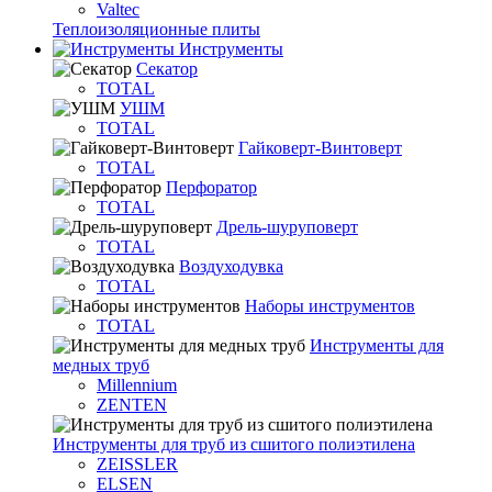
Valtec
Теплоизоляционные плиты
Инструменты
Секатор
TOTAL
УШМ
TOTAL
Гайковерт-Винтоверт
TOTAL
Перфоратор
TOTAL
Дрель-шуруповерт
TOTAL
Воздуходувка
TOTAL
Наборы инструментов
TOTAL
Инструменты для
медных труб
Millennium
ZENTEN
Инструменты для труб из сшитого полиэтилена
ZEISSLER
ELSEN