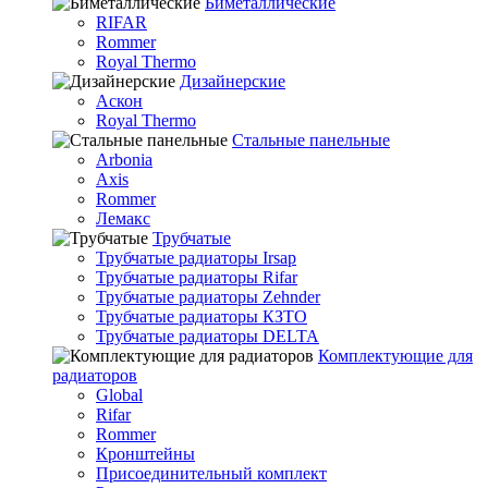
Биметаллические
RIFAR
Rommer
Royal Thermo
Дизайнерские
Аскон
Royal Thermo
Стальные панельные
Arbonia
Axis
Rommer
Лемакс
Трубчатые
Трубчатые радиаторы Irsap
Трубчатые радиаторы Rifar
Трубчатые радиаторы Zehnder
Трубчатые радиаторы КЗТО
Трубчатые радиаторы DELTA
Комплектующие для
радиаторов
Global
Rifar
Rommer
Кронштейны
Присоединительный комплект