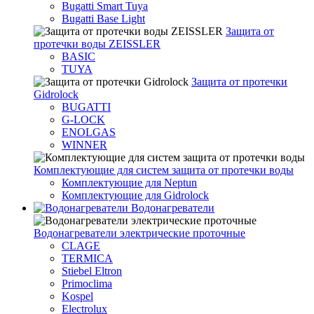
Bugatti Smart Tuya
Bugatti Base Light
Защита от
протечки воды ZEISSLER
BASIC
TUYA
Защита от протечки
Gidrolock
BUGATTI
G-LOCK
ENOLGAS
WINNER
Комплектующие для систем защита от протечки воды
Комплектующие для Neptun
Комплектующие для Gidrolock
Водонагреватели
Водонагреватeли электрические проточные
CLAGE
TERMICA
Stiebel Eltron
Primoclima
Kospel
Electrolux