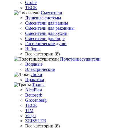
Grohe
TECE
Смесители
Душевые системы
Смесители для ванны
Смесители для раковины
Смесители для кухни
Смесители для биде
Гигиенические души
Наборы
Все категории (8)
Полотенцесушители
Водяные
Электрические
Люки
Практика
Трапы
AlcaPlast
Bettoserb
Grocenberg
TECE
TIM
Viega
ZEISSLER
Все категории (8)