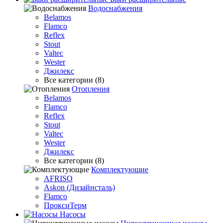
Водоснабжения
Belamos
Flamco
Reflex
Stout
Valtec
Wester
Джилекс
Все категории (8)
Отопления
Belamos
Flamco
Reflex
Stout
Valtec
Wester
Джилекс
Все категории (8)
Комплектующие
AFRISO
Askon (Дизайнсталь)
Flamco
ПроксиТерм
Насосы