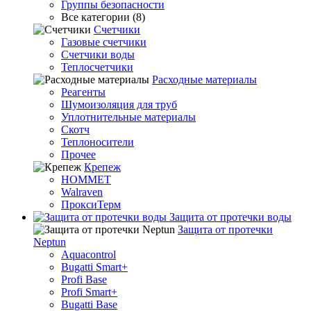
Группы безопасности
Все категории (8)
Счетчики
Газовые счетчики
Счетчики воды
Теплосчетчики
Расходные материалы
Реагенты
Шумоизоляция для труб
Уплотнительные материалы
Скотч
Теплоносители
Прочее
Крепеж
HOMMET
Walraven
ПроксиТерм
Защита от протечки воды
Защита от протечки
Neptun
Aquacontrol
Bugatti Smart+
Profi Base
Profi Smart+
Bugatti Base