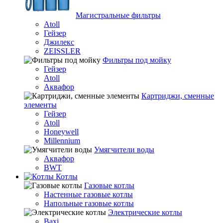
Магистральные фильтры
Atoll
Гейзер
Джилекс
ZEISSLER
Фильтры под мойку
Гейзер
Atoll
Аквафор
Картриджи, сменные
элементы
Гейзер
Atoll
Honeywell
Millennium
Умягчители воды
Аквафор
BWT
Котлы
Гaзовые котлы
Настенные газовые котлы
Напольные газовые котлы
Электрические котлы
Baxi