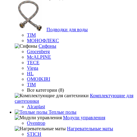
Подводки для воды
TIM
МОНОФЛЕКС
Сифоны
Grocenberg
McALPINE
TECE
Viega
HL
OMOIKIRI
TIM
Все категории (8)
Комплектующие для
сантехники
Alcaplast
Теплые полы
Модули управления
Oventrop
Нагревательные маты
STICH