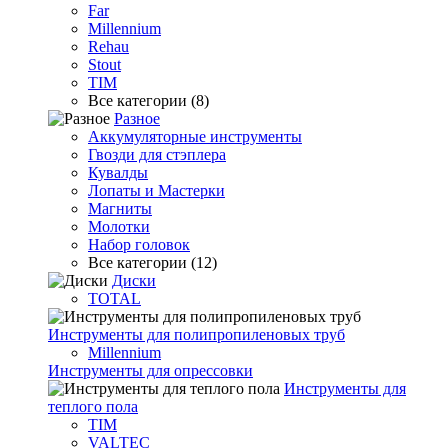
Far
Millennium
Rehau
Stout
TIM
Все категории (8)
Разное
Аккумуляторные инструменты
Гвозди для стэплера
Кувалды
Лопаты и Мастерки
Магниты
Молотки
Набор головок
Все категории (12)
Диски
TOTAL
Инструменты для полипропиленовых труб
Millennium
Инструменты для опрессовки
Инструменты для
теплого пола
TIM
VALTEC