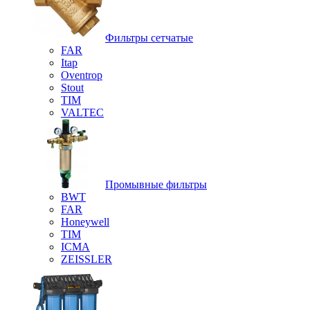
Фильтры сетчатые
FAR
Itap
Oventrop
Stout
TIM
VALTEC
Промывные фильтры
BWT
FAR
Honeywell
TIM
ICMA
ZEISSLER