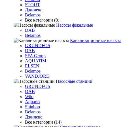
STOUT
Джилекс
Belamos
Все категории (8)
Насосы фекальные
DAB
Belamos
Канализационные насосы
GRUNDFOS
DAB
SFA Group
AQUATIM
ELSEN
Belamos
VANDJORD
Насосные станции
GRUNDFOS
DAB
Wilo
Aquario
Shinhoo
Belamos
Джилекс
Все категории (14)