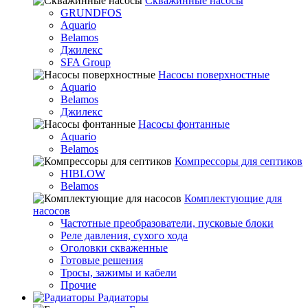
Скважинные насосы
GRUNDFOS
Aquario
Belamos
Джилекс
SFA Group
Насосы поверхностные
Aquario
Belamos
Джилекс
Насосы фонтанные
Aquario
Belamos
Компрессоры для септиков
HIBLOW
Belamos
Комплектующие для
насосов
Частотные преобразователи, пусковые блоки
Реле давления, сухого хода
Оголовки скваженные
Готовые решения
Тросы, зажимы и кабели
Прочие
Радиаторы