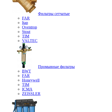
Фильтры сетчатые
FAR
Itap
Oventrop
Stout
TIM
VALTEC
Промывные фильтры
BWT
FAR
Honeywell
TIM
ICMA
ZEISSLER