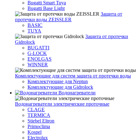
Bugatti Smart Tuya
Bugatti Base Light
Защита от
протечки воды ZEISSLER
BASIC
TUYA
Защита от протечки
Gidrolock
BUGATTI
G-LOCK
ENOLGAS
WINNER
Комплектующие для систем защита от протечки воды
Комплектующие для Neptun
Комплектующие для Gidrolock
Водонагреватели
Водонагреватeли электрические проточные
CLAGE
TERMICA
Stiebel Eltron
Primoclima
Kospel
Electrolux