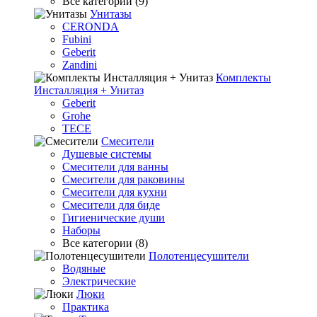
Все категории (9)
Унитазы
CERONDA
Fubini
Geberit
Zandini
Комплекты
Инсталляция + Унитаз
Geberit
Grohe
TECE
Смесители
Душевые системы
Смесители для ванны
Смесители для раковины
Смесители для кухни
Смесители для биде
Гигиенические души
Наборы
Все категории (8)
Полотенцесушители
Водяные
Электрические
Люки
Практика