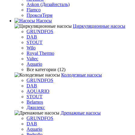
Askon (Дизайнсталь)
Flamco
ПроксиТерм
Насосы
Циркуляционные насосы
GRUNDFOS
DAB
STOUT
Wilo
Royal Thermo
Valtec
Aquario
Все категории (12)
Колодезные насосы
GRUNDFOS
DAB
AQUARIO
STOUT
Belamos
Джилекс
Дренажные насосы
GRUNDFOS
DAB
Aquario
Pedrollo