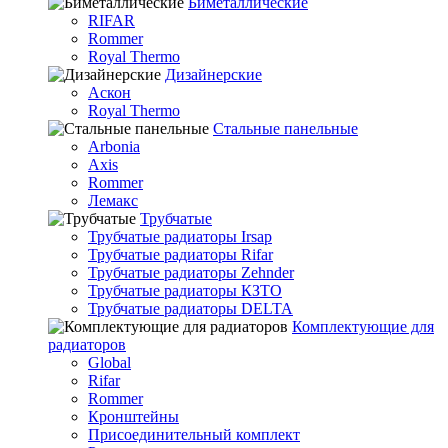
Биметаллические
RIFAR
Rommer
Royal Thermo
Дизайнерские
Аскон
Royal Thermo
Стальные панельные
Arbonia
Axis
Rommer
Лемакс
Трубчатые
Трубчатые радиаторы Irsap
Трубчатые радиаторы Rifar
Трубчатые радиаторы Zehnder
Трубчатые радиаторы КЗТО
Трубчатые радиаторы DELTA
Комплектующие для
радиаторов
Global
Rifar
Rommer
Кронштейны
Присоединительный комплект