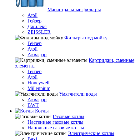
Магистральные фильтры
Atoll
Гейзер
Джилекс
ZEISSLER
Фильтры под мойку
Гейзер
Atoll
Аквафор
Картриджи, сменные
элементы
Гейзер
Atoll
Honeywell
Millennium
Умягчители воды
Аквафор
BWT
Котлы
Гaзовые котлы
Настенные газовые котлы
Напольные газовые котлы
Электрические котлы
Baxi