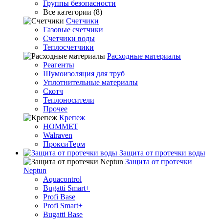
Группы безопасности
Все категории (8)
Счетчики
Газовые счетчики
Счетчики воды
Теплосчетчики
Расходные материалы
Реагенты
Шумоизоляция для труб
Уплотнительные материалы
Скотч
Теплоносители
Прочее
Крепеж
HOMMET
Walraven
ПроксиТерм
Защита от протечки воды
Защита от протечки
Neptun
Aquacontrol
Bugatti Smart+
Profi Base
Profi Smart+
Bugatti Base