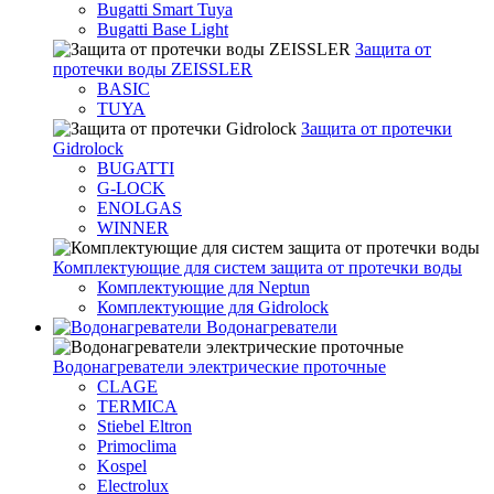
Bugatti Smart Tuya
Bugatti Base Light
Защита от
протечки воды ZEISSLER
BASIC
TUYA
Защита от протечки
Gidrolock
BUGATTI
G-LOCK
ENOLGAS
WINNER
Комплектующие для систем защита от протечки воды
Комплектующие для Neptun
Комплектующие для Gidrolock
Водонагреватели
Водонагреватeли электрические проточные
CLAGE
TERMICA
Stiebel Eltron
Primoclima
Kospel
Electrolux