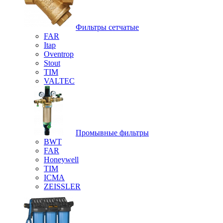
Фильтры сетчатые
FAR
Itap
Oventrop
Stout
TIM
VALTEC
Промывные фильтры
BWT
FAR
Honeywell
TIM
ICMA
ZEISSLER