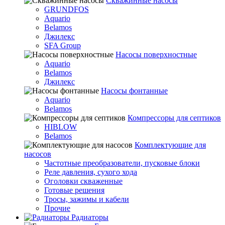
Скважинные насосы
GRUNDFOS
Aquario
Belamos
Джилекс
SFA Group
Насосы поверхностные
Aquario
Belamos
Джилекс
Насосы фонтанные
Aquario
Belamos
Компрессоры для септиков
HIBLOW
Belamos
Комплектующие для
насосов
Частотные преобразователи, пусковые блоки
Реле давления, сухого хода
Оголовки скваженные
Готовые решения
Тросы, зажимы и кабели
Прочие
Радиаторы