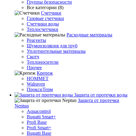
Группы безопасности
Все категории (8)
Счетчики
Газовые счетчики
Счетчики воды
Теплосчетчики
Расходные материалы
Реагенты
Шумоизоляция для труб
Уплотнительные материалы
Скотч
Теплоносители
Прочее
Крепеж
HOMMET
Walraven
ПроксиТерм
Защита от протечки воды
Защита от протечки
Neptun
Aquacontrol
Bugatti Smart+
Profi Base
Profi Smart+
Bugatti Base