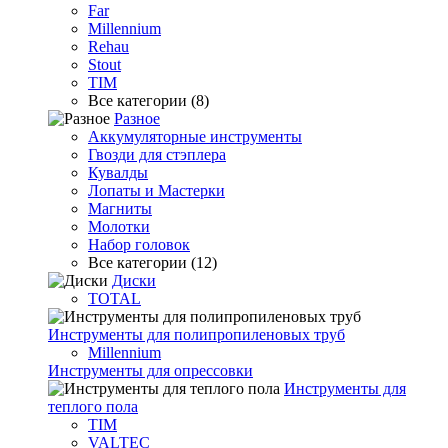
Far
Millennium
Rehau
Stout
TIM
Все категории (8)
Разное
Аккумуляторные инструменты
Гвозди для стэплера
Кувалды
Лопаты и Мастерки
Магниты
Молотки
Набор головок
Все категории (12)
Диски
TOTAL
Инструменты для полипропиленовых труб
Millennium
Инструменты для опрессовки
Инструменты для
теплого пола
TIM
VALTEC