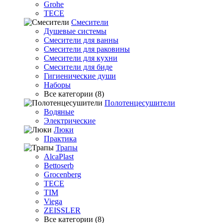
Grohe
TECE
Смесители
Душевые системы
Смесители для ванны
Смесители для раковины
Смесители для кухни
Смесители для биде
Гигиенические души
Наборы
Все категории (8)
Полотенцесушители
Водяные
Электрические
Люки
Практика
Трапы
AlcaPlast
Bettoserb
Grocenberg
TECE
TIM
Viega
ZEISSLER
Все категории (8)