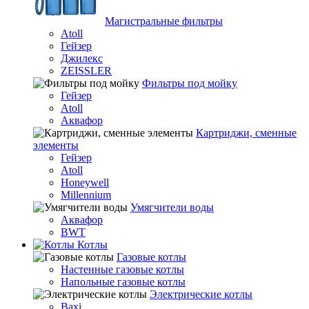
Магистральные фильтры
Atoll
Гейзер
Джилекс
ZEISSLER
Фильтры под мойку
Гейзер
Atoll
Аквафор
Картриджи, сменные
элементы
Гейзер
Atoll
Honeywell
Millennium
Умягчители воды
Аквафор
BWT
Котлы
Гaзовые котлы
Настенные газовые котлы
Напольные газовые котлы
Электрические котлы
Baxi