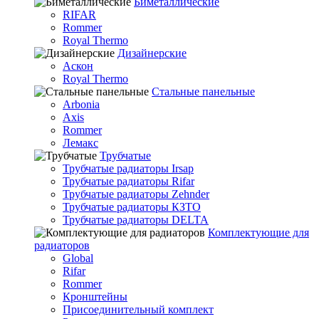
Биметаллические
RIFAR
Rommer
Royal Thermo
Дизайнерские
Аскон
Royal Thermo
Стальные панельные
Arbonia
Axis
Rommer
Лемакс
Трубчатые
Трубчатые радиаторы Irsap
Трубчатые радиаторы Rifar
Трубчатые радиаторы Zehnder
Трубчатые радиаторы КЗТО
Трубчатые радиаторы DELTA
Комплектующие для
радиаторов
Global
Rifar
Rommer
Кронштейны
Присоединительный комплект