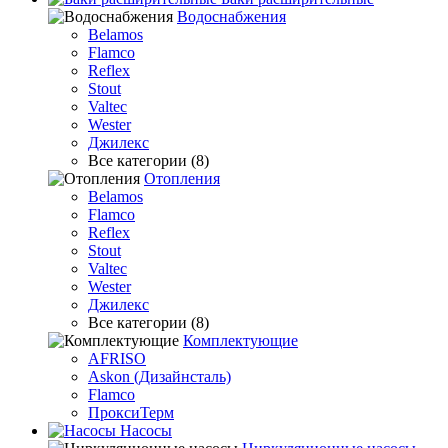
Водоснабжения
Belamos
Flamco
Reflex
Stout
Valtec
Wester
Джилекс
Все категории (8)
Отопления
Belamos
Flamco
Reflex
Stout
Valtec
Wester
Джилекс
Все категории (8)
Комплектующие
AFRISO
Askon (Дизайнсталь)
Flamco
ПроксиТерм
Насосы