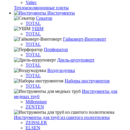
Valtec
Теплоизоляционные плиты
Инструменты
Секатор
TOTAL
УШМ
TOTAL
Гайковерт-Винтоверт
TOTAL
Перфоратор
TOTAL
Дрель-шуруповерт
TOTAL
Воздуходувка
TOTAL
Наборы инструментов
TOTAL
Инструменты для
медных труб
Millennium
ZENTEN
Инструменты для труб из сшитого полиэтилена
ZEISSLER
ELSEN