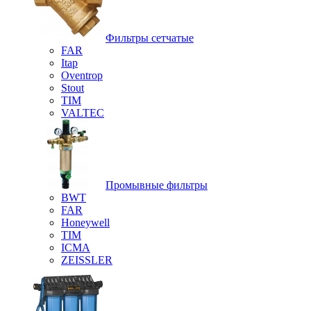
Фильтры сетчатые
FAR
Itap
Oventrop
Stout
TIM
VALTEC
Промывные фильтры
BWT
FAR
Honeywell
TIM
ICMA
ZEISSLER