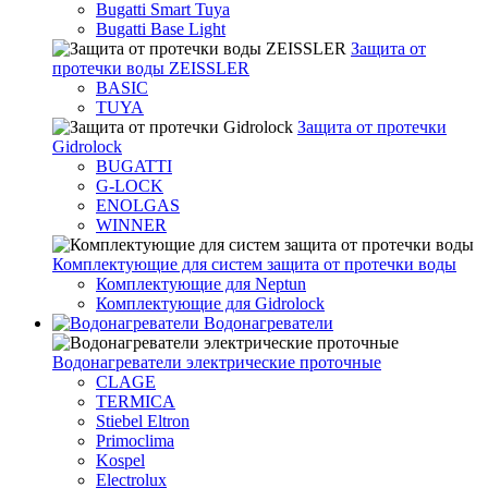
Bugatti Smart Tuya
Bugatti Base Light
Защита от
протечки воды ZEISSLER
BASIC
TUYA
Защита от протечки
Gidrolock
BUGATTI
G-LOCK
ENOLGAS
WINNER
Комплектующие для систем защита от протечки воды
Комплектующие для Neptun
Комплектующие для Gidrolock
Водонагреватели
Водонагреватeли электрические проточные
CLAGE
TERMICA
Stiebel Eltron
Primoclima
Kospel
Electrolux