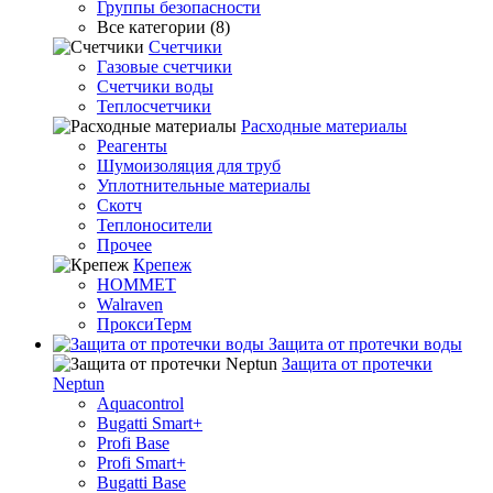
Группы безопасности
Все категории (8)
Счетчики
Газовые счетчики
Счетчики воды
Теплосчетчики
Расходные материалы
Реагенты
Шумоизоляция для труб
Уплотнительные материалы
Скотч
Теплоносители
Прочее
Крепеж
HOMMET
Walraven
ПроксиТерм
Защита от протечки воды
Защита от протечки
Neptun
Aquacontrol
Bugatti Smart+
Profi Base
Profi Smart+
Bugatti Base