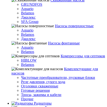
Скважинные насосы
GRUNDFOS
Aquario
Belamos
Джилекс
SFA Group
Насосы поверхностные
Aquario
Belamos
Джилекс
Насосы фонтанные
Aquario
Belamos
Компрессоры для септиков
HIBLOW
Belamos
Комплектующие для
насосов
Частотные преобразователи, пусковые блоки
Реле давления, сухого хода
Оголовки скваженные
Готовые решения
Тросы, зажимы и кабели
Прочие
Радиаторы