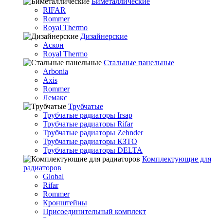
Биметаллические
RIFAR
Rommer
Royal Thermo
Дизайнерские
Аскон
Royal Thermo
Стальные панельные
Arbonia
Axis
Rommer
Лемакс
Трубчатые
Трубчатые радиаторы Irsap
Трубчатые радиаторы Rifar
Трубчатые радиаторы Zehnder
Трубчатые радиаторы КЗТО
Трубчатые радиаторы DELTA
Комплектующие для
радиаторов
Global
Rifar
Rommer
Кронштейны
Присоединительный комплект