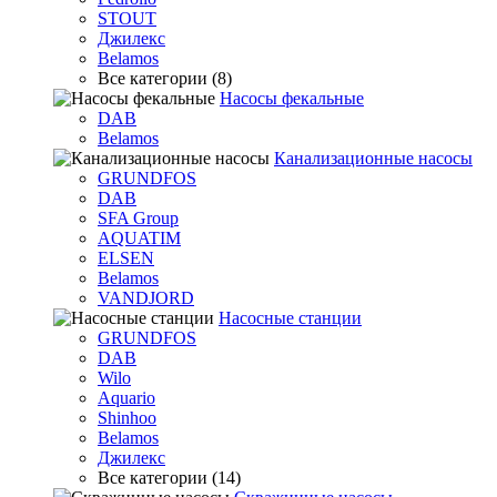
STOUT
Джилекс
Belamos
Все категории (8)
Насосы фекальные
DAB
Belamos
Канализационные насосы
GRUNDFOS
DAB
SFA Group
AQUATIM
ELSEN
Belamos
VANDJORD
Насосные станции
GRUNDFOS
DAB
Wilo
Aquario
Shinhoo
Belamos
Джилекс
Все категории (14)