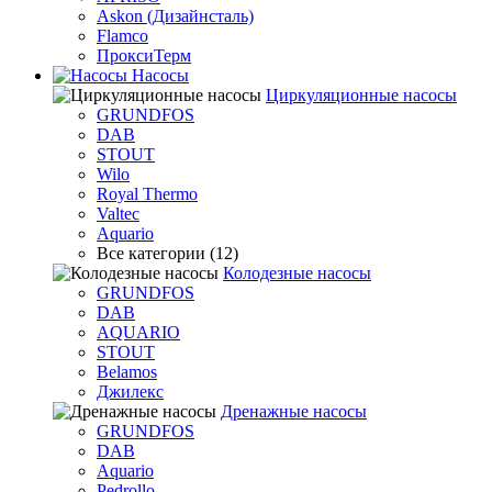
Askon (Дизайнсталь)
Flamco
ПроксиТерм
Насосы
Циркуляционные насосы
GRUNDFOS
DAB
STOUT
Wilo
Royal Thermo
Valtec
Aquario
Все категории (12)
Колодезные насосы
GRUNDFOS
DAB
AQUARIO
STOUT
Belamos
Джилекс
Дренажные насосы
GRUNDFOS
DAB
Aquario
Pedrollo