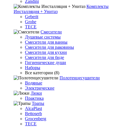
Zandini
Комплекты
Инсталляция + Унитаз
Geberit
Grohe
TECE
Смесители
Душевые системы
Смесители для ванны
Смесители для раковины
Смесители для кухни
Смесители для биде
Гигиенические души
Наборы
Все категории (8)
Полотенцесушители
Водяные
Электрические
Люки
Практика
Трапы
AlcaPlast
Bettoserb
Grocenberg
TECE