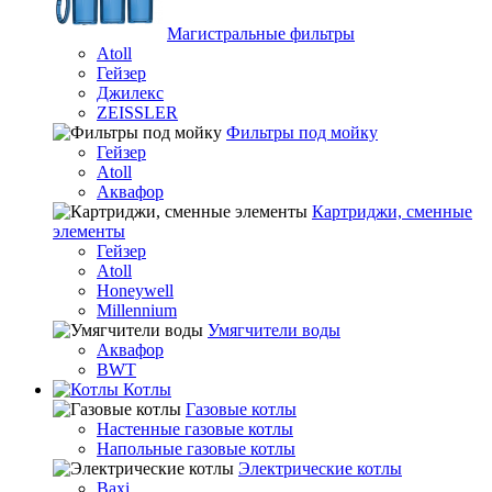
Магистральные фильтры
Atoll
Гейзер
Джилекс
ZEISSLER
Фильтры под мойку
Гейзер
Atoll
Аквафор
Картриджи, сменные
элементы
Гейзер
Atoll
Honeywell
Millennium
Умягчители воды
Аквафор
BWT
Котлы
Гaзовые котлы
Настенные газовые котлы
Напольные газовые котлы
Электрические котлы
Baxi