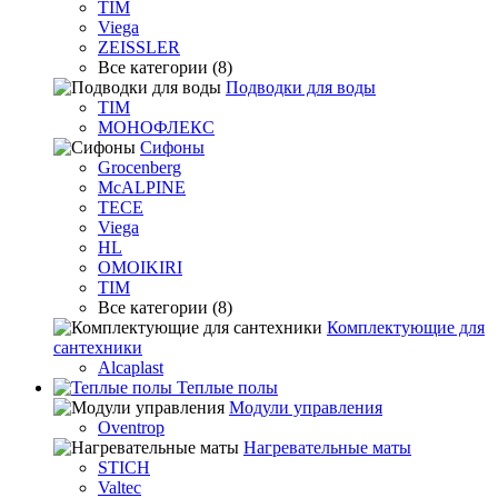
TIM
Viega
ZEISSLER
Все категории (8)
Подводки для воды
TIM
МОНОФЛЕКС
Сифоны
Grocenberg
McALPINE
TECE
Viega
HL
OMOIKIRI
TIM
Все категории (8)
Комплектующие для
сантехники
Alcaplast
Теплые полы
Модули управления
Oventrop
Нагревательные маты
STICH
Valtec