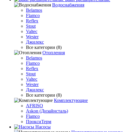
Водоснабжения
Belamos
Flamco
Reflex
Stout
Valtec
Wester
Джилекс
Все категории (8)
Отопления
Belamos
Flamco
Reflex
Stout
Valtec
Wester
Джилекс
Все категории (8)
Комплектующие
AFRISO
Askon (Дизайнсталь)
Flamco
ПроксиТерм
Насосы