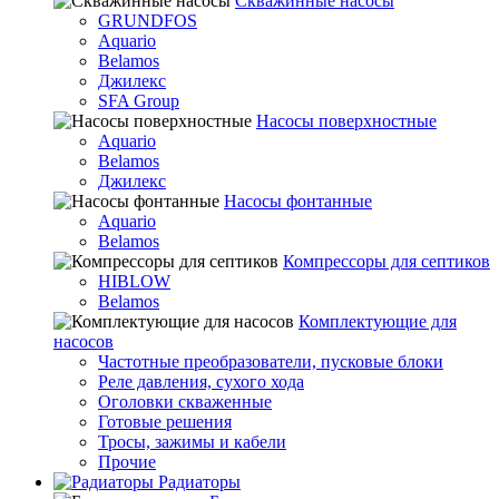
Скважинные насосы
GRUNDFOS
Aquario
Belamos
Джилекс
SFA Group
Насосы поверхностные
Aquario
Belamos
Джилекс
Насосы фонтанные
Aquario
Belamos
Компрессоры для септиков
HIBLOW
Belamos
Комплектующие для
насосов
Частотные преобразователи, пусковые блоки
Реле давления, сухого хода
Оголовки скваженные
Готовые решения
Тросы, зажимы и кабели
Прочие
Радиаторы