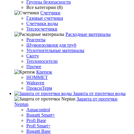
Группы безопасности
Все категории (8)
Счетчики
Газовые счетчики
Счетчики воды
Теплосчетчики
Расходные материалы
Реагенты
Шумоизоляция для труб
Уплотнительные материалы
Скотч
Теплоносители
Прочее
Крепеж
HOMMET
Walraven
ПроксиТерм
Защита от протечки воды
Защита от протечки
Neptun
Aquacontrol
Bugatti Smart+
Profi Base
Profi Smart+
Bugatti Base