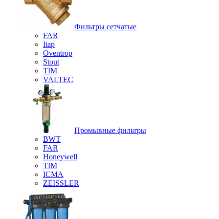
Фильтры сетчатые
FAR
Itap
Oventrop
Stout
TIM
VALTEC
Промывные фильтры
BWT
FAR
Honeywell
TIM
ICMA
ZEISSLER