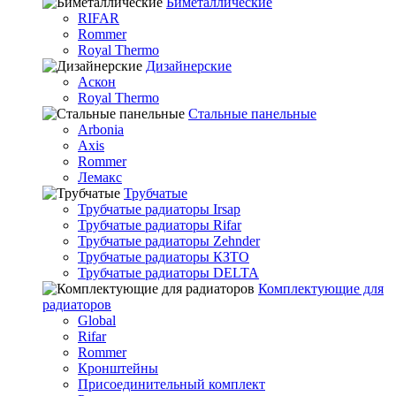
Биметаллические
RIFAR
Rommer
Royal Thermo
Дизайнерские
Аскон
Royal Thermo
Стальные панельные
Arbonia
Axis
Rommer
Лемакс
Трубчатые
Трубчатые радиаторы Irsap
Трубчатые радиаторы Rifar
Трубчатые радиаторы Zehnder
Трубчатые радиаторы КЗТО
Трубчатые радиаторы DELTA
Комплектующие для
радиаторов
Global
Rifar
Rommer
Кронштейны
Присоединительный комплект