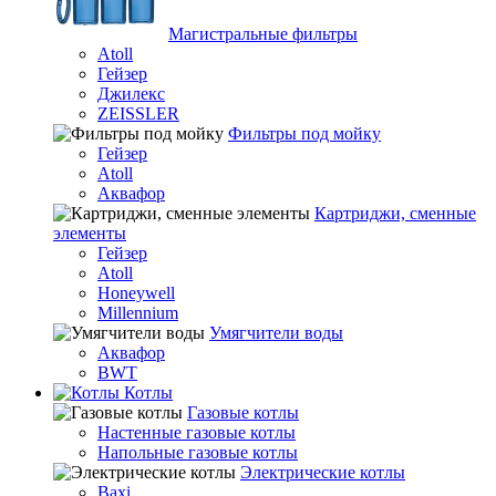
Магистральные фильтры
Atoll
Гейзер
Джилекс
ZEISSLER
Фильтры под мойку
Гейзер
Atoll
Аквафор
Картриджи, сменные
элементы
Гейзер
Atoll
Honeywell
Millennium
Умягчители воды
Аквафор
BWT
Котлы
Гaзовые котлы
Настенные газовые котлы
Напольные газовые котлы
Электрические котлы
Baxi