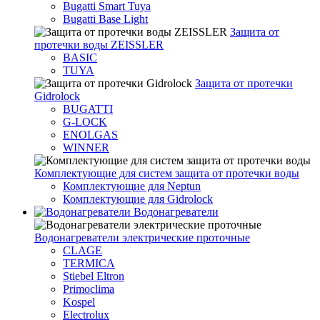
Bugatti Smart Tuya
Bugatti Base Light
Защита от
протечки воды ZEISSLER
BASIC
TUYA
Защита от протечки
Gidrolock
BUGATTI
G-LOCK
ENOLGAS
WINNER
Комплектующие для систем защита от протечки воды
Комплектующие для Neptun
Комплектующие для Gidrolock
Водонагреватели
Водонагреватeли электрические проточные
CLAGE
TERMICA
Stiebel Eltron
Primoclima
Kospel
Electrolux