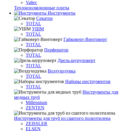
Valtec
Теплоизоляционные плиты
Инструменты
Секатор
TOTAL
УШМ
TOTAL
Гайковерт-Винтоверт
TOTAL
Перфоратор
TOTAL
Дрель-шуруповерт
TOTAL
Воздуходувка
TOTAL
Наборы инструментов
TOTAL
Инструменты для
медных труб
Millennium
ZENTEN
Инструменты для труб из сшитого полиэтилена
ZEISSLER
ELSEN