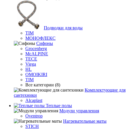
Подводки для воды
TIM
МОНОФЛЕКС
Сифоны
Grocenberg
McALPINE
TECE
Viega
HL
OMOIKIRI
TIM
Все категории (8)
Комплектующие для
сантехники
Alcaplast
Теплые полы
Модули управления
Oventrop
Нагревательные маты
STICH