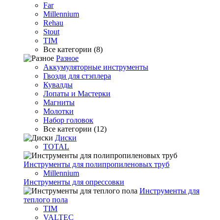
Far
Millennium
Rehau
Stout
TIM
Все категории (8)
Разное
Аккумуляторные инструменты
Гвозди для стэплера
Кувалды
Лопаты и Мастерки
Магниты
Молотки
Набор головок
Все категории (12)
Диски
TOTAL
Инструменты для полипропиленовых труб
Millennium
Инструменты для опрессовки
Инструменты для
теплого пола
TIM
VALTEC