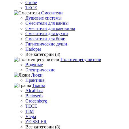
Grohe
TECE
Смесители
Душевые системы
Смесители для ванны
Смесители для раковины
Смесители для кухни
Смесители для биде
Гигиенические души
Наборы
Все категории (8)
Полотенцесушители
Водяные
Электрические
Люки
Практика
Трапы
AlcaPlast
Bettoserb
Grocenberg
TECE
TIM
Viega
ZEISSLER
Все категории (8)