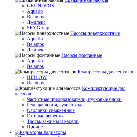
Скважинные насосы
GRUNDFOS
Aquario
Belamos
Джилекс
SFA Group
Насосы поверхностные
Aquario
Belamos
Джилекс
Насосы фонтанные
Aquario
Belamos
Компрессоры для септиков
HIBLOW
Belamos
Комплектующие для
насосов
Частотные преобразователи, пусковые блоки
Реле давления, сухого хода
Оголовки скваженные
Готовые решения
Тросы, зажимы и кабели
Прочие
Радиаторы