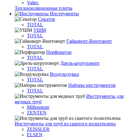
Valtec
Теплоизоляционные плиты
Инструменты
Секатор
TOTAL
УШМ
TOTAL
Гайковерт-Винтоверт
TOTAL
Перфоратор
TOTAL
Дрель-шуруповерт
TOTAL
Воздуходувка
TOTAL
Наборы инструментов
TOTAL
Инструменты для
медных труб
Millennium
ZENTEN
Инструменты для труб из сшитого полиэтилена
ZEISSLER
ELSEN