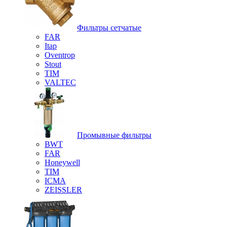
Фильтры сетчатые
FAR
Itap
Oventrop
Stout
TIM
VALTEC
Промывные фильтры
BWT
FAR
Honeywell
TIM
ICMA
ZEISSLER