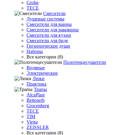
Grohe
TECE
Смесители
Душевые системы
Смесители для ванны
Смесители для раковины
Смесители для кухни
Смесители для биде
Гигиенические души
Наборы
Все категории (8)
Полотенцесушители
Водяные
Электрические
Люки
Практика
Трапы
AlcaPlast
Bettoserb
Grocenberg
TECE
TIM
Viega
ZEISSLER
Все категории (8)