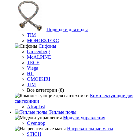
Подводки для воды
TIM
МОНОФЛЕКС
Сифоны
Grocenberg
McALPINE
TECE
Viega
HL
OMOIKIRI
TIM
Все категории (8)
Комплектующие для
сантехники
Alcaplast
Теплые полы
Модули управления
Oventrop
Нагревательные маты
STICH