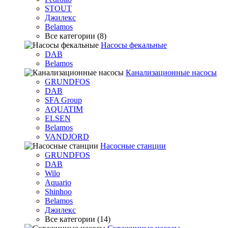
STOUT
Джилекс
Belamos
Все категории (8)
Насосы фекальные
DAB
Belamos
Канализационные насосы
GRUNDFOS
DAB
SFA Group
AQUATIM
ELSEN
Belamos
VANDJORD
Насосные станции
GRUNDFOS
DAB
Wilo
Aquario
Shinhoo
Belamos
Джилекс
Все категории (14)