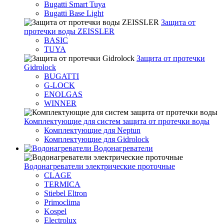
Bugatti Smart Tuya
Bugatti Base Light
Защита от
протечки воды ZEISSLER
BASIC
TUYA
Защита от протечки
Gidrolock
BUGATTI
G-LOCK
ENOLGAS
WINNER
Комплектующие для систем защита от протечки воды
Комплектующие для Neptun
Комплектующие для Gidrolock
Водонагреватели
Водонагреватeли электрические проточные
CLAGE
TERMICA
Stiebel Eltron
Primoclima
Kospel
Electrolux