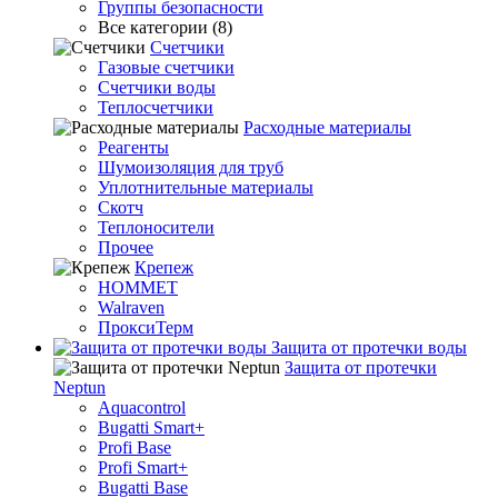
Группы безопасности
Все категории (8)
Счетчики
Газовые счетчики
Счетчики воды
Теплосчетчики
Расходные материалы
Реагенты
Шумоизоляция для труб
Уплотнительные материалы
Скотч
Теплоносители
Прочее
Крепеж
HOMMET
Walraven
ПроксиТерм
Защита от протечки воды
Защита от протечки
Neptun
Aquacontrol
Bugatti Smart+
Profi Base
Profi Smart+
Bugatti Base