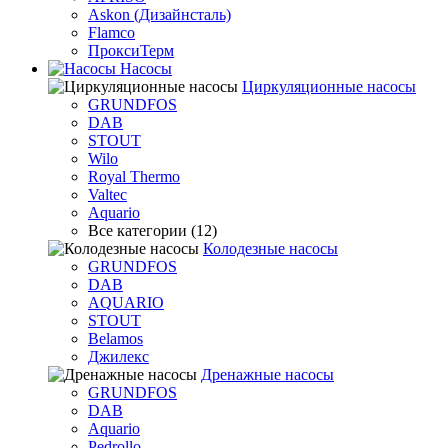
Askon (Дизайнсталь)
Flamco
ПроксиТерм
Насосы
Циркуляционные насосы
GRUNDFOS
DAB
STOUT
Wilo
Royal Thermo
Valtec
Aquario
Все категории (12)
Колодезные насосы
GRUNDFOS
DAB
AQUARIO
STOUT
Belamos
Джилекс
Дренажные насосы
GRUNDFOS
DAB
Aquario
Pedrollo