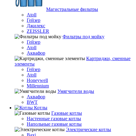
Магистральные фильтры
Atoll
Гейзер
Джилекс
ZEISSLER
Фильтры под мойку
Гейзер
Atoll
Аквафор
Картриджи, сменные
элементы
Гейзер
Atoll
Honeywell
Millennium
Умягчители воды
Аквафор
BWT
Котлы
Гaзовые котлы
Настенные газовые котлы
Напольные газовые котлы
Электрические котлы
Baxi