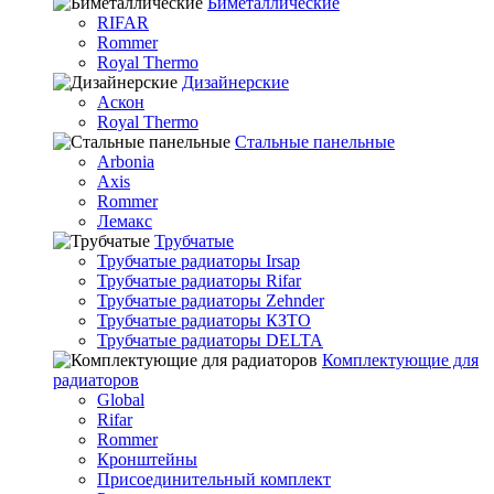
Биметаллические
RIFAR
Rommer
Royal Thermo
Дизайнерские
Аскон
Royal Thermo
Стальные панельные
Arbonia
Axis
Rommer
Лемакс
Трубчатые
Трубчатые радиаторы Irsap
Трубчатые радиаторы Rifar
Трубчатые радиаторы Zehnder
Трубчатые радиаторы КЗТО
Трубчатые радиаторы DELTA
Комплектующие для
радиаторов
Global
Rifar
Rommer
Кронштейны
Присоединительный комплект