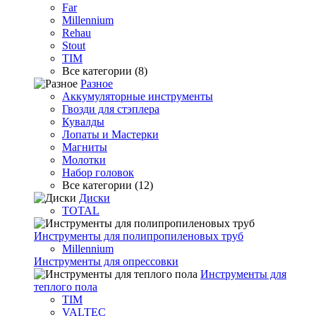
Far
Millennium
Rehau
Stout
TIM
Все категории (8)
Разное
Аккумуляторные инструменты
Гвозди для стэплера
Кувалды
Лопаты и Мастерки
Магниты
Молотки
Набор головок
Все категории (12)
Диски
TOTAL
Инструменты для полипропиленовых труб
Millennium
Инструменты для опрессовки
Инструменты для
теплого пола
TIM
VALTEC