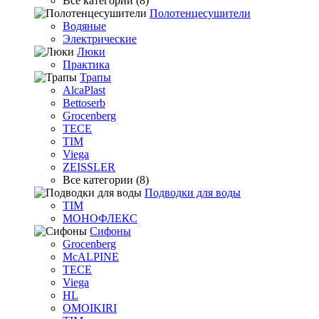
Все категории (8)
Полотенцесушители
Водяные
Электрические
Люки
Практика
Трапы
AlcaPlast
Bettoserb
Grocenberg
TECE
TIM
Viega
ZEISSLER
Все категории (8)
Подводки для воды
TIM
МОНОФЛЕКС
Сифоны
Grocenberg
McALPINE
TECE
Viega
HL
OMOIKIRI