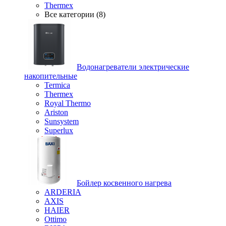
Thermex
Все категории (8)
Водонагреватели электрические
накопительные
Termica
Thermex
Royal Thermo
Ariston
Sunsystem
Superlux
Бойлер косвенного нагрева
ARDERIA
AXIS
HAIER
Ottimo