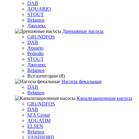
DAB
AQUARIO
STOUT
Belamos
Джилекс
Дренажные насосы
GRUNDFOS
DAB
Aquario
Pedrollo
STOUT
Джилекс
Belamos
Все категории (8)
Насосы фекальные
DAB
Belamos
Канализационные насосы
GRUNDFOS
DAB
SFA Group
AQUATIM
ELSEN
Belamos
VANDJORD