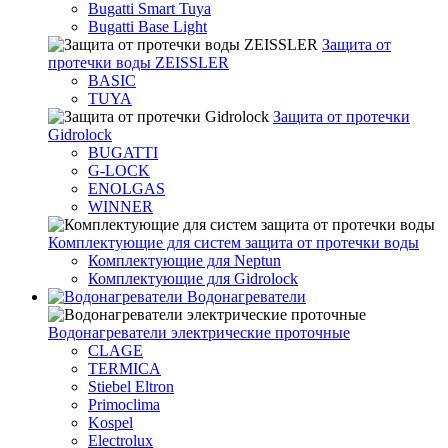
Bugatti Smart Tuya
Bugatti Base Light
Защита от
протечки воды ZEISSLER
BASIC
TUYA
Защита от протечки
Gidrolock
BUGATTI
G-LOCK
ENOLGAS
WINNER
Комплектующие для систем защита от протечки воды
Комплектующие для Neptun
Комплектующие для Gidrolock
Водонагреватели
Водонагреватeли электрические проточные
CLAGE
TERMICA
Stiebel Eltron
Primoclima
Kospel
Electrolux