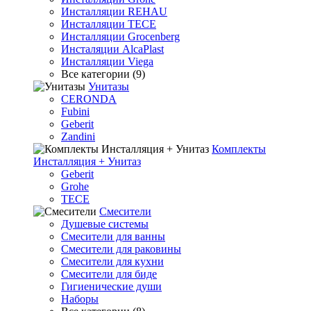
Инсталляции REHAU
Инсталляции TECE
Инсталляции Grocenberg
Инсталяции AlcaPlast
Инсталляции Viega
Все категории (9)
Унитазы
CERONDA
Fubini
Geberit
Zandini
Комплекты
Инсталляция + Унитаз
Geberit
Grohe
TECE
Смесители
Душевые системы
Смесители для ванны
Смесители для раковины
Смесители для кухни
Смесители для биде
Гигиенические души
Наборы