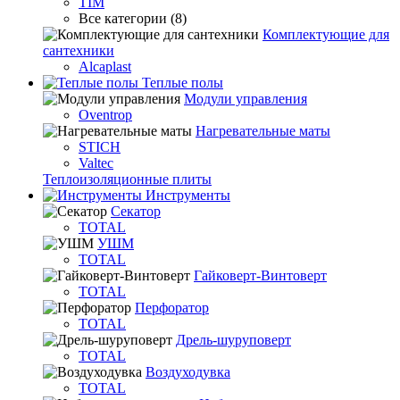
TIM
Все категории (8)
Комплектующие для
сантехники
Alcaplast
Теплые полы
Модули управления
Oventrop
Нагревательные маты
STICH
Valtec
Теплоизоляционные плиты
Инструменты
Секатор
TOTAL
УШМ
TOTAL
Гайковерт-Винтоверт
TOTAL
Перфоратор
TOTAL
Дрель-шуруповерт
TOTAL
Воздуходувка
TOTAL