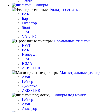
ТЭНЫ
Фильтры
Фильтры сетчатые
FAR
Itap
Oventrop
Stout
TIM
VALTEC
Промывные фильтры
BWT
FAR
Honeywell
TIM
ICMA
ZEISSLER
Магистральные фильтры
Atoll
Гейзер
Джилекс
ZEISSLER
Фильтры под мойку
Гейзер
Atoll
Аквафор