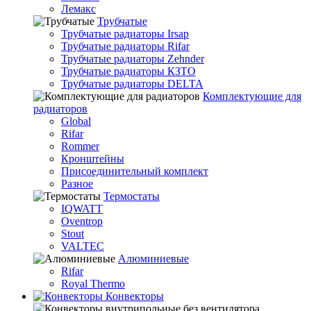
Лемакс
Трубчатые
Трубчатые радиаторы Irsap
Трубчатые радиаторы Rifar
Трубчатые радиаторы Zehnder
Трубчатые радиаторы КЗТО
Трубчатые радиаторы DELTA
Комплектующие для
радиаторов
Global
Rifar
Rommer
Кронштейны
Присоединительный комплект
Разное
Термостаты
IQWATT
Oventrop
Stout
VALTEC
Алюминиевые
Rifar
Royal Thermo
Конвекторы