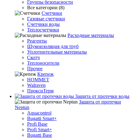
Группы безопасности
Все категории (8)
Счетчики
Газовые счетчики
Счетчики воды
Теплосчетчики
Расходные материалы
Реагенты
Шумоизоляция для труб
Уплотнительные материалы
Скотч
Теплоносители
Прочее
Крепеж
HOMMET
Walraven
ПроксиТерм
Защита от протечки воды
Защита от протечки
Neptun
Aquacontrol
Bugatti Smart+
Profi Base
Profi Smart+
Bugatti Base