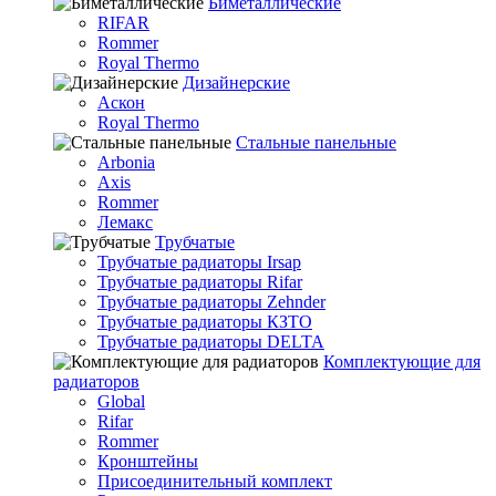
Биметаллические
RIFAR
Rommer
Royal Thermo
Дизайнерские
Аскон
Royal Thermo
Стальные панельные
Arbonia
Axis
Rommer
Лемакс
Трубчатые
Трубчатые радиаторы Irsap
Трубчатые радиаторы Rifar
Трубчатые радиаторы Zehnder
Трубчатые радиаторы КЗТО
Трубчатые радиаторы DELTA
Комплектующие для
радиаторов
Global
Rifar
Rommer
Кронштейны
Присоединительный комплект