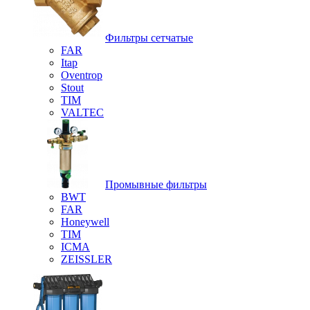
Фильтры сетчатые
FAR
Itap
Oventrop
Stout
TIM
VALTEC
Промывные фильтры
BWT
FAR
Honeywell
TIM
ICMA
ZEISSLER