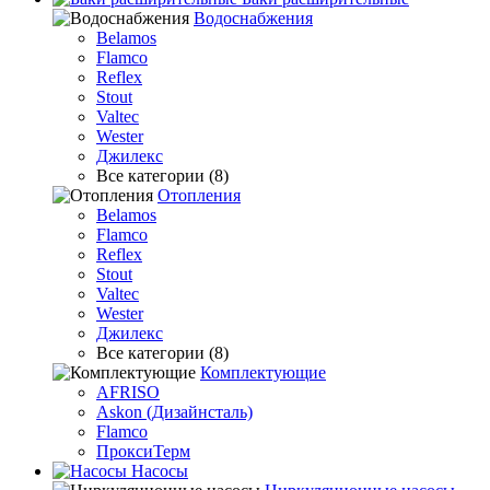
Водоснабжения
Belamos
Flamco
Reflex
Stout
Valtec
Wester
Джилекс
Все категории (8)
Отопления
Belamos
Flamco
Reflex
Stout
Valtec
Wester
Джилекс
Все категории (8)
Комплектующие
AFRISO
Askon (Дизайнсталь)
Flamco
ПроксиТерм
Насосы