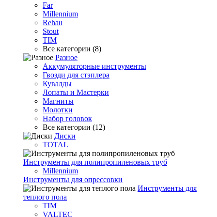
Far
Millennium
Rehau
Stout
TIM
Все категории (8)
Разное
Аккумуляторные инструменты
Гвозди для стэплера
Кувалды
Лопаты и Мастерки
Магниты
Молотки
Набор головок
Все категории (12)
Диски
TOTAL
Инструменты для полипропиленовых труб
Millennium
Инструменты для опрессовки
Инструменты для
теплого пола
TIM
VALTEC