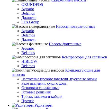
Скважинные насосы
GRUNDFOS
Aquario
Belamos
Джилекс
SFA Group
Насосы поверхностные
Aquario
Belamos
Джилекс
Насосы фонтанные
Aquario
Belamos
Компрессоры для септиков
HIBLOW
Belamos
Комплектующие для
насосов
Частотные преобразователи, пусковые блоки
Реле давления, сухого хода
Оголовки скваженные
Готовые решения
Тросы, зажимы и кабели
Прочие
Радиаторы