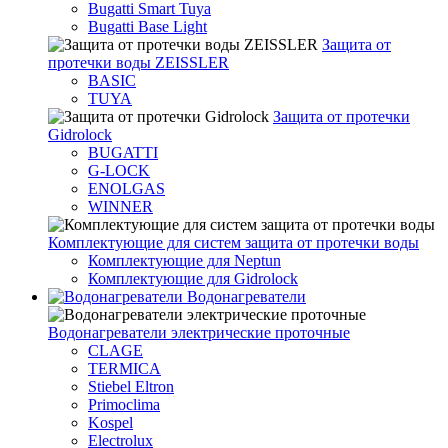
Bugatti Smart Tuya
Bugatti Base Light
Защита от
протечки воды ZEISSLER
BASIC
TUYA
Защита от протечки
Gidrolock
BUGATTI
G-LOCK
ENOLGAS
WINNER
Комплектующие для систем защита от протечки воды
Комплектующие для Neptun
Комплектующие для Gidrolock
Водонагреватели
Водонагреватeли электрические проточные
CLAGE
TERMICA
Stiebel Eltron
Primoclima
Kospel
Electrolux