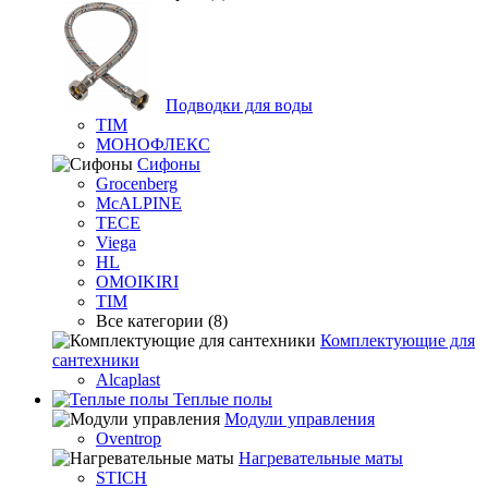
Подводки для воды
TIM
МОНОФЛЕКС
Сифоны
Grocenberg
McALPINE
TECE
Viega
HL
OMOIKIRI
TIM
Все категории (8)
Комплектующие для
сантехники
Alcaplast
Теплые полы
Модули управления
Oventrop
Нагревательные маты
STICH