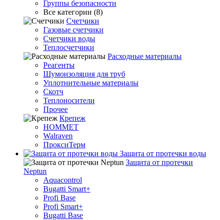
Группы безопасности
Все категории (8)
Счетчики
Газовые счетчики
Счетчики воды
Теплосчетчики
Расходные материалы
Реагенты
Шумоизоляция для труб
Уплотнительные материалы
Скотч
Теплоносители
Прочее
Крепеж
HOMMET
Walraven
ПроксиТерм
Защита от протечки воды
Защита от протечки
Neptun
Aquacontrol
Bugatti Smart+
Profi Base
Profi Smart+
Bugatti Base