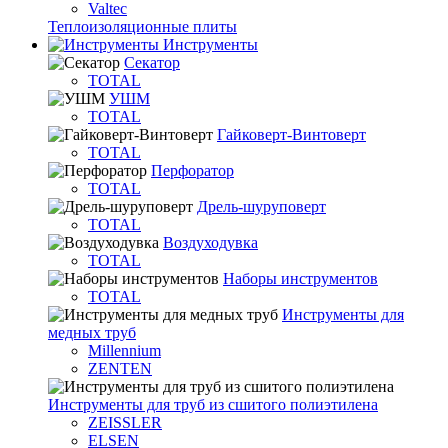
Valtec
Теплоизоляционные плиты
Инструменты
Секатор
TOTAL
УШМ
TOTAL
Гайковерт-Винтоверт
TOTAL
Перфоратор
TOTAL
Дрель-шуруповерт
TOTAL
Воздуходувка
TOTAL
Наборы инструментов
TOTAL
Инструменты для
медных труб
Millennium
ZENTEN
Инструменты для труб из сшитого полиэтилена
ZEISSLER
ELSEN