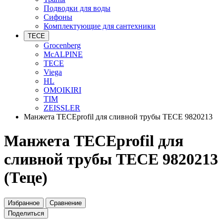
Подводки для воды
Сифоны
Комплектующие для сантехники
TECE
Grocenberg
McALPINE
TECE
Viega
HL
OMOIKIRI
TIM
ZEISSLER
Манжета TECEprofil для сливной трубы TECE 9820213
Манжета TECEprofil для
сливной трубы TECE 9820213
(Теце)
Избранное
Сравнение
Поделиться