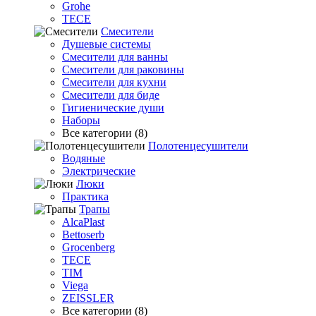
Grohe
TECE
Смесители
Душевые системы
Смесители для ванны
Смесители для раковины
Смесители для кухни
Смесители для биде
Гигиенические души
Наборы
Все категории (8)
Полотенцесушители
Водяные
Электрические
Люки
Практика
Трапы
AlcaPlast
Bettoserb
Grocenberg
TECE
TIM
Viega
ZEISSLER
Все категории (8)