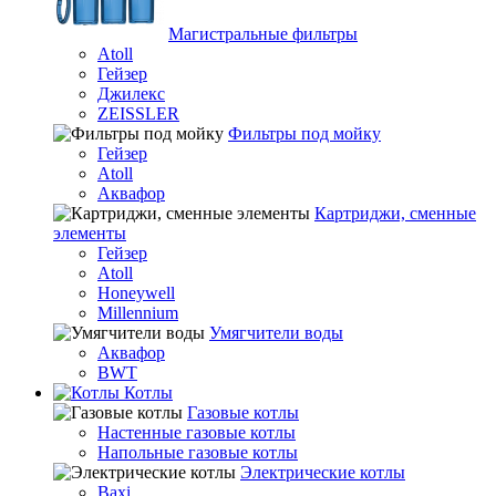
Магистральные фильтры
Atoll
Гейзер
Джилекс
ZEISSLER
Фильтры под мойку
Гейзер
Atoll
Аквафор
Картриджи, сменные
элементы
Гейзер
Atoll
Honeywell
Millennium
Умягчители воды
Аквафор
BWT
Котлы
Гaзовые котлы
Настенные газовые котлы
Напольные газовые котлы
Электрические котлы
Baxi