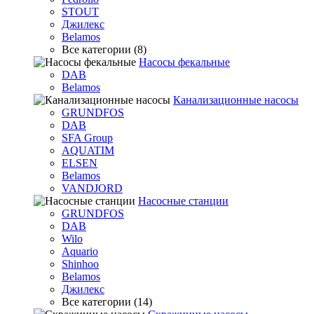
STOUT
Джилекс
Belamos
Все категории (8)
Насосы фекальные
DAB
Belamos
Канализационные насосы
GRUNDFOS
DAB
SFA Group
AQUATIM
ELSEN
Belamos
VANDJORD
Насосные станции
GRUNDFOS
DAB
Wilo
Aquario
Shinhoo
Belamos
Джилекс
Все категории (14)