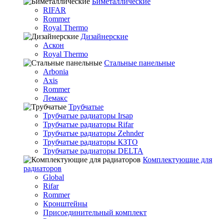
Биметаллические
RIFAR
Rommer
Royal Thermo
Дизайнерские
Аскон
Royal Thermo
Стальные панельные
Arbonia
Axis
Rommer
Лемакс
Трубчатые
Трубчатые радиаторы Irsap
Трубчатые радиаторы Rifar
Трубчатые радиаторы Zehnder
Трубчатые радиаторы КЗТО
Трубчатые радиаторы DELTA
Комплектующие для
радиаторов
Global
Rifar
Rommer
Кронштейны
Присоединительный комплект