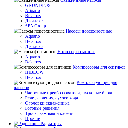
Скважинные насосы
GRUNDFOS
Aquario
Belamos
Джилекс
SFA Group
Насосы поверхностные
Aquario
Belamos
Джилекс
Насосы фонтанные
Aquario
Belamos
Компрессоры для септиков
HIBLOW
Belamos
Комплектующие для
насосов
Частотные преобразователи, пусковые блоки
Реле давления, сухого хода
Оголовки скваженные
Готовые решения
Тросы, зажимы и кабели
Прочие
Радиаторы