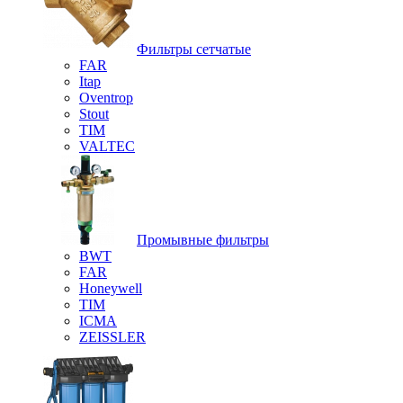
Фильтры сетчатые
FAR
Itap
Oventrop
Stout
TIM
VALTEC
Промывные фильтры
BWT
FAR
Honeywell
TIM
ICMA
ZEISSLER