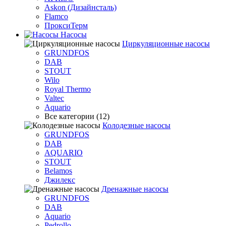
Askon (Дизайнсталь)
Flamco
ПроксиТерм
Насосы
Циркуляционные насосы
GRUNDFOS
DAB
STOUT
Wilo
Royal Thermo
Valtec
Aquario
Все категории (12)
Колодезные насосы
GRUNDFOS
DAB
AQUARIO
STOUT
Belamos
Джилекс
Дренажные насосы
GRUNDFOS
DAB
Aquario
Pedrollo