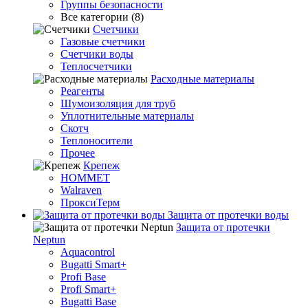
Группы безопасности
Все категории (8)
Счетчики
Газовые счетчики
Счетчики воды
Теплосчетчики
Расходные материалы
Реагенты
Шумоизоляция для труб
Уплотнительные материалы
Скотч
Теплоносители
Прочее
Крепеж
HOMMET
Walraven
ПроксиТерм
Защита от протечки воды
Защита от протечки
Neptun
Aquacontrol
Bugatti Smart+
Profi Base
Profi Smart+
Bugatti Base