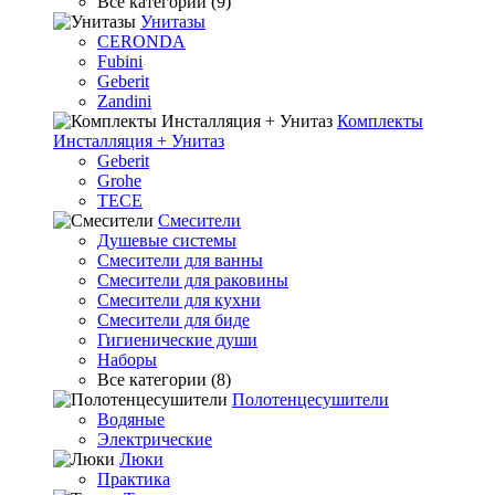
Все категории (9)
Унитазы
CERONDA
Fubini
Geberit
Zandini
Комплекты
Инсталляция + Унитаз
Geberit
Grohe
TECE
Смесители
Душевые системы
Смесители для ванны
Смесители для раковины
Смесители для кухни
Смесители для биде
Гигиенические души
Наборы
Все категории (8)
Полотенцесушители
Водяные
Электрические
Люки
Практика