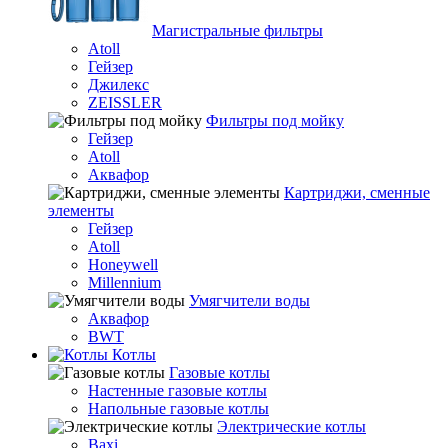
Магистральные фильтры
Atoll
Гейзер
Джилекс
ZEISSLER
Фильтры под мойку
Гейзер
Atoll
Аквафор
Картриджи, сменные
элементы
Гейзер
Atoll
Honeywell
Millennium
Умягчители воды
Аквафор
BWT
Котлы
Гaзовые котлы
Настенные газовые котлы
Напольные газовые котлы
Электрические котлы
Baxi