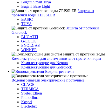
Bugatti Smart Tuya
Bugatti Base Light
Защита от
протечки воды ZEISSLER
BASIC
TUYA
Защита от протечки
Gidrolock
BUGATTI
G-LOCK
ENOLGAS
WINNER
Комплектующие для систем защита от протечки воды
Комплектующие для Neptun
Комплектующие для Gidrolock
Водонагреватели
Водонагреватeли электрические проточные
CLAGE
TERMICA
Stiebel Eltron
Primoclima
Kospel
Electrolux