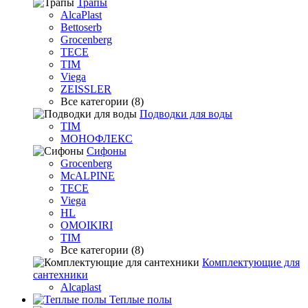
Трапы
AlcaPlast
Bettoserb
Grocenberg
TECE
TIM
Viega
ZEISSLER
Все категории (8)
Подводки для воды
TIM
МОНОФЛЕКС
Сифоны
Grocenberg
McALPINE
TECE
Viega
HL
OMOIKIRI
TIM
Все категории (8)
Комплектующие для
сантехники
Alcaplast
Теплые полы