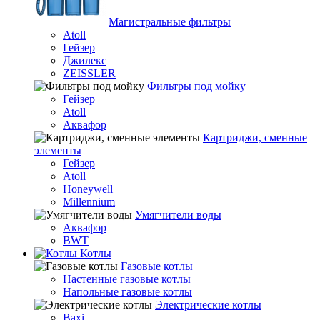
Магистральные фильтры
Atoll
Гейзер
Джилекс
ZEISSLER
Фильтры под мойку
Гейзер
Atoll
Аквафор
Картриджи, сменные
элементы
Гейзер
Atoll
Honeywell
Millennium
Умягчители воды
Аквафор
BWT
Котлы
Гaзовые котлы
Настенные газовые котлы
Напольные газовые котлы
Электрические котлы
Baxi