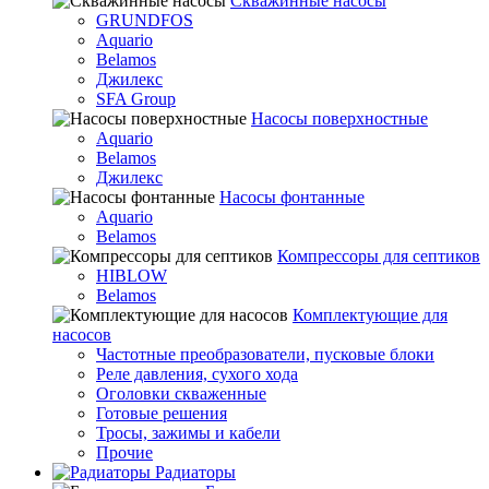
Скважинные насосы
GRUNDFOS
Aquario
Belamos
Джилекс
SFA Group
Насосы поверхностные
Aquario
Belamos
Джилекс
Насосы фонтанные
Aquario
Belamos
Компрессоры для септиков
HIBLOW
Belamos
Комплектующие для
насосов
Частотные преобразователи, пусковые блоки
Реле давления, сухого хода
Оголовки скваженные
Готовые решения
Тросы, зажимы и кабели
Прочие
Радиаторы