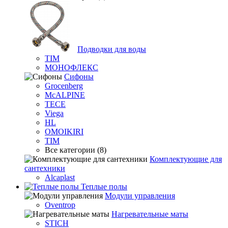
Подводки для воды
TIM
МОНОФЛЕКС
Сифоны
Grocenberg
McALPINE
TECE
Viega
HL
OMOIKIRI
TIM
Все категории (8)
Комплектующие для
сантехники
Alcaplast
Теплые полы
Модули управления
Oventrop
Нагревательные маты
STICH