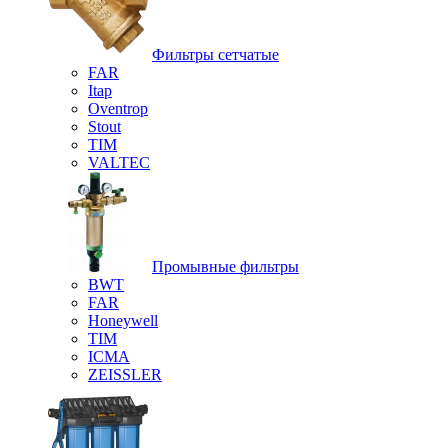
Фильтры сетчатые
FAR
Itap
Oventrop
Stout
TIM
VALTEC
Промывные фильтры
BWT
FAR
Honeywell
TIM
ICMA
ZEISSLER