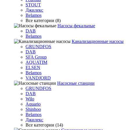
STOUT
Джилекс
Belamos
Все категории (8)
Насосы фекальные
DAB
Belamos
Канализационные насосы
GRUNDFOS
DAB
SFA Group
AQUATIM
ELSEN
Belamos
VANDJORD
Насосные станции
GRUNDFOS
DAB
Wilo
Aquario
Shinhoo
Belamos
Джилекс
Все категории (14)