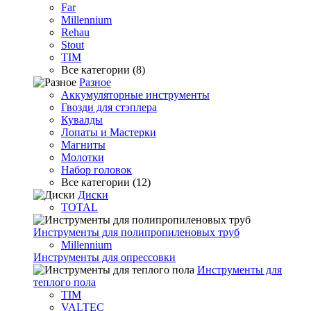
Far
Millennium
Rehau
Stout
TIM
Все категории (8)
Разное
Аккумуляторные инструменты
Гвозди для стэплера
Кувалды
Лопаты и Мастерки
Магниты
Молотки
Набор головок
Все категории (12)
Диски
TOTAL
Инструменты для полипропиленовых труб
Millennium
Инструменты для опрессовки
Инструменты для
теплого пола
TIM
VALTEC