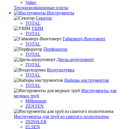
Valtec
Теплоизоляционные плиты
Инструменты
Секатор
TOTAL
УШМ
TOTAL
Гайковерт-Винтоверт
TOTAL
Перфоратор
TOTAL
Дрель-шуруповерт
TOTAL
Воздуходувка
TOTAL
Наборы инструментов
TOTAL
Инструменты для
медных труб
Millennium
ZENTEN
Инструменты для труб из сшитого полиэтилена
ZEISSLER
ELSEN