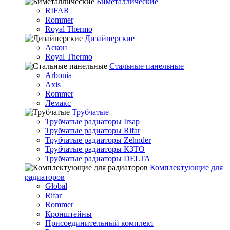
Биметаллические
RIFAR
Rommer
Royal Thermo
Дизайнерские
Аскон
Royal Thermo
Стальные панельные
Arbonia
Axis
Rommer
Лемакс
Трубчатые
Трубчатые радиаторы Irsap
Трубчатые радиаторы Rifar
Трубчатые радиаторы Zehnder
Трубчатые радиаторы КЗТО
Трубчатые радиаторы DELTA
Комплектующие для
радиаторов
Global
Rifar
Rommer
Кронштейны
Присоединительный комплект