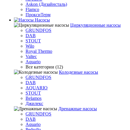
Askon (Дизайнсталь)
Flamco
ПроксиТерм
Насосы
Циркуляционные насосы
GRUNDFOS
DAB
STOUT
Wilo
Royal Thermo
Valtec
Aquario
Все категории (12)
Колодезные насосы
GRUNDFOS
DAB
AQUARIO
STOUT
Belamos
Джилекс
Дренажные насосы
GRUNDFOS
DAB
Aquario
Pedrollo