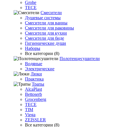
Grohe
TECE
Смесители
Душевые системы
Смесители для ванны
Смесители для раковины
Смесители для кухни
Смесители для биде
Гигиенические души
Наборы
Все категории (8)
Полотенцесушители
Водяные
Электрические
Люки
Практика
Трапы
AlcaPlast
Bettoserb
Grocenberg
TECE
TIM
Viega
ZEISSLER
Все категории (8)