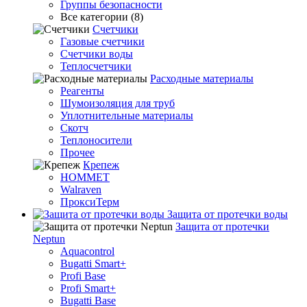
Группы безопасности
Все категории (8)
Счетчики
Газовые счетчики
Счетчики воды
Теплосчетчики
Расходные материалы
Реагенты
Шумоизоляция для труб
Уплотнительные материалы
Скотч
Теплоносители
Прочее
Крепеж
HOMMET
Walraven
ПроксиТерм
Защита от протечки воды
Защита от протечки
Neptun
Aquacontrol
Bugatti Smart+
Profi Base
Profi Smart+
Bugatti Base