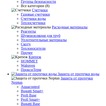
Группы безопасности
Все категории (8)
Счетчики
Газовые счетчики
Счетчики воды
Теплосчетчики
Расходные материалы
Реагенты
Шумоизоляция для труб
Уплотнительные материалы
Скотч
Теплоносители
Прочее
Крепеж
HOMMET
Walraven
ПроксиТерм
Защита от протечки воды
Защита от протечки
Neptun
Aquacontrol
Bugatti Smart+
Profi Base
Profi Smart+
Bugatti Base