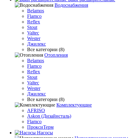
Водоснабжения
Belamos
Flamco
Reflex
Stout
Valtec
Wester
Джилекс
Все категории (8)
Отопления
Belamos
Flamco
Reflex
Stout
Valtec
Wester
Джилекс
Все категории (8)
Комплектующие
AFRISO
Askon (Дизайнсталь)
Flamco
ПроксиТерм
Насосы