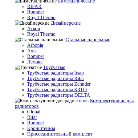
Биметаллические
RIFAR
Rommer
Royal Thermo
Дизайнерские
Аскон
Royal Thermo
Стальные панельные
Arbonia
Axis
Rommer
Лемакс
Трубчатые
Трубчатые радиаторы Irsap
Трубчатые радиаторы Rifar
Трубчатые радиаторы Zehnder
Трубчатые радиаторы КЗТО
Трубчатые радиаторы DELTA
Комплектующие для
радиаторов
Global
Rifar
Rommer
Кронштейны
Присоединительный комплект