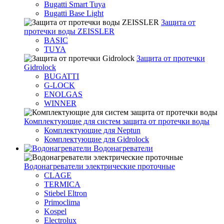
Bugatti Smart Tuya
Bugatti Base Light
Защита от
протечки воды ZEISSLER
BASIC
TUYA
Защита от протечки
Gidrolock
BUGATTI
G-LOCK
ENOLGAS
WINNER
Комплектующие для систем защита от протечки воды
Комплектующие для Neptun
Комплектующие для Gidrolock
Водонагреватели
Водонагреватeли электрические проточные
CLAGE
TERMICA
Stiebel Eltron
Primoclima
Kospel
Electrolux