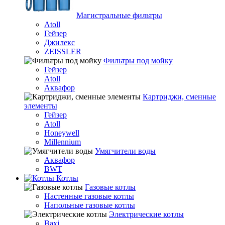
Магистральные фильтры
Atoll
Гейзер
Джилекс
ZEISSLER
Фильтры под мойку
Гейзер
Atoll
Аквафор
Картриджи, сменные
элементы
Гейзер
Atoll
Honeywell
Millennium
Умягчители воды
Аквафор
BWT
Котлы
Гaзовые котлы
Настенные газовые котлы
Напольные газовые котлы
Электрические котлы
Baxi