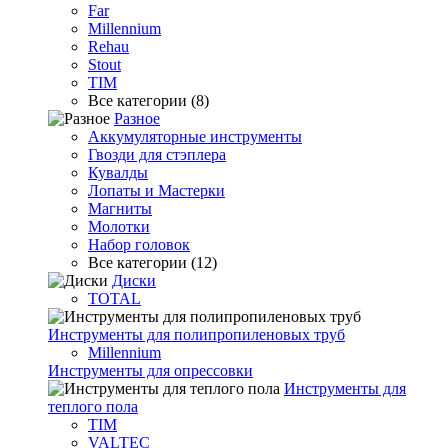
Far
Millennium
Rehau
Stout
TIM
Все категории (8)
Разное
Аккумуляторные инструменты
Гвозди для стэплера
Кувалды
Лопаты и Мастерки
Магниты
Молотки
Набор головок
Все категории (12)
Диски
TOTAL
Инструменты для полипропиленовых труб
Millennium
Инструменты для опрессовки
Инструменты для
теплого пола
TIM
VALTEC