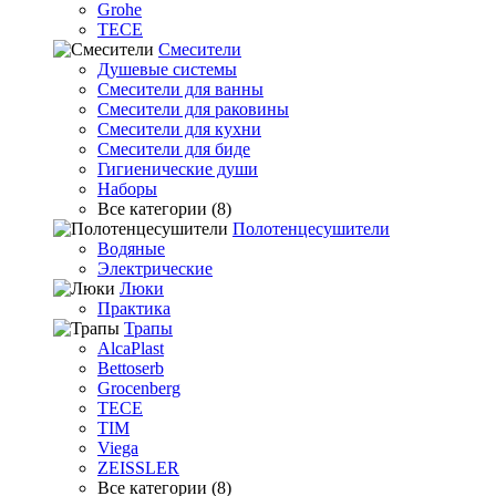
Grohe
TECE
Смесители
Душевые системы
Смесители для ванны
Смесители для раковины
Смесители для кухни
Смесители для биде
Гигиенические души
Наборы
Все категории (8)
Полотенцесушители
Водяные
Электрические
Люки
Практика
Трапы
AlcaPlast
Bettoserb
Grocenberg
TECE
TIM
Viega
ZEISSLER
Все категории (8)