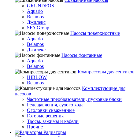
Скважинные насосы
GRUNDFOS
Aquario
Belamos
Джилекс
SFA Group
Насосы поверхностные
Aquario
Belamos
Джилекс
Насосы фонтанные
Aquario
Belamos
Компрессоры для септиков
HIBLOW
Belamos
Комплектующие для
насосов
Частотные преобразователи, пусковые блоки
Реле давления, сухого хода
Оголовки скваженные
Готовые решения
Тросы, зажимы и кабели
Прочие
Радиаторы