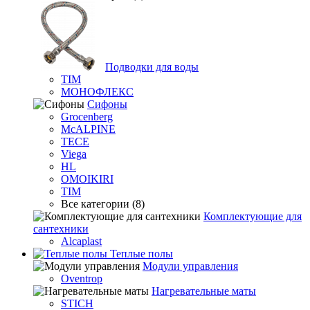
Подводки для воды
TIM
МОНОФЛЕКС
Сифоны
Grocenberg
McALPINE
TECE
Viega
HL
OMOIKIRI
TIM
Все категории (8)
Комплектующие для
сантехники
Alcaplast
Теплые полы
Модули управления
Oventrop
Нагревательные маты
STICH