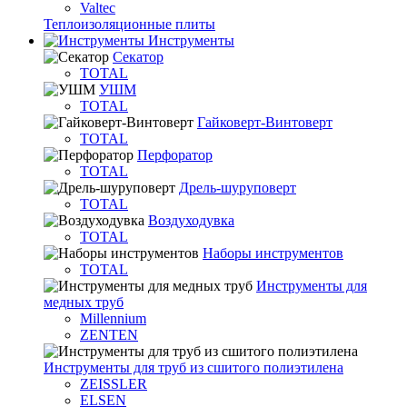
Valtec
Теплоизоляционные плиты
Инструменты
Секатор
TOTAL
УШМ
TOTAL
Гайковерт-Винтоверт
TOTAL
Перфоратор
TOTAL
Дрель-шуруповерт
TOTAL
Воздуходувка
TOTAL
Наборы инструментов
TOTAL
Инструменты для
медных труб
Millennium
ZENTEN
Инструменты для труб из сшитого полиэтилена
ZEISSLER
ELSEN