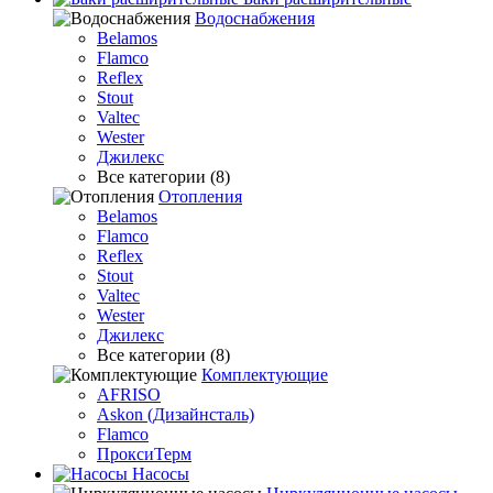
Водоснабжения
Belamos
Flamco
Reflex
Stout
Valtec
Wester
Джилекс
Все категории (8)
Отопления
Belamos
Flamco
Reflex
Stout
Valtec
Wester
Джилекс
Все категории (8)
Комплектующие
AFRISO
Askon (Дизайнсталь)
Flamco
ПроксиТерм
Насосы