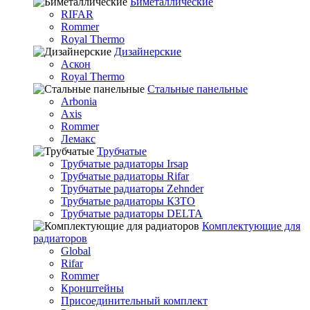
Биметаллические
RIFAR
Rommer
Royal Thermo
Дизайнерские
Аскон
Royal Thermo
Стальные панельные
Arbonia
Axis
Rommer
Лемакс
Трубчатые
Трубчатые радиаторы Irsap
Трубчатые радиаторы Rifar
Трубчатые радиаторы Zehnder
Трубчатые радиаторы КЗТО
Трубчатые радиаторы DELTA
Комплектующие для
радиаторов
Global
Rifar
Rommer
Кронштейны
Присоединительный комплект