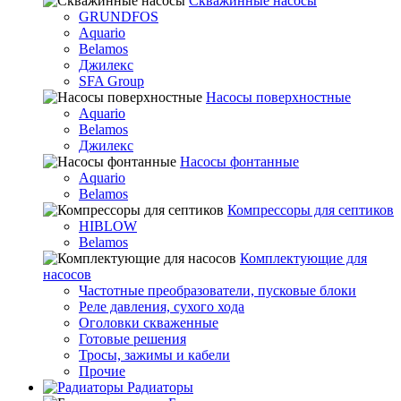
Скважинные насосы
GRUNDFOS
Aquario
Belamos
Джилекс
SFA Group
Насосы поверхностные
Aquario
Belamos
Джилекс
Насосы фонтанные
Aquario
Belamos
Компрессоры для септиков
HIBLOW
Belamos
Комплектующие для
насосов
Частотные преобразователи, пусковые блоки
Реле давления, сухого хода
Оголовки скваженные
Готовые решения
Тросы, зажимы и кабели
Прочие
Радиаторы