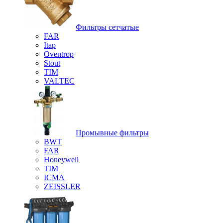
Фильтры сетчатые
FAR
Itap
Oventrop
Stout
TIM
VALTEC
Промывные фильтры
BWT
FAR
Honeywell
TIM
ICMA
ZEISSLER