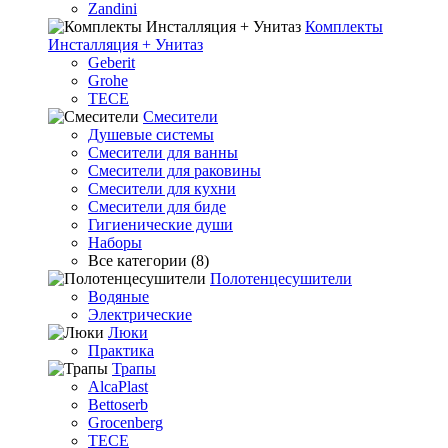
Zandini
Комплекты
Инсталляция + Унитаз
Geberit
Grohe
TECE
Смесители
Душевые системы
Смесители для ванны
Смесители для раковины
Смесители для кухни
Смесители для биде
Гигиенические души
Наборы
Все категории (8)
Полотенцесушители
Водяные
Электрические
Люки
Практика
Трапы
AlcaPlast
Bettoserb
Grocenberg
TECE