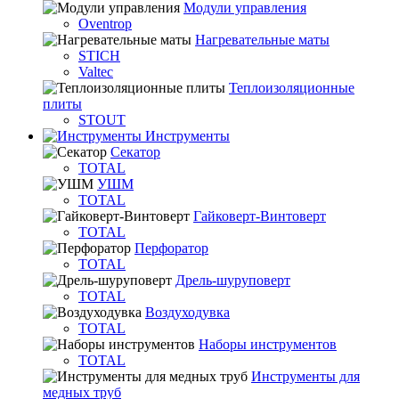
Модули управления
Oventrop
Нагревательные маты
STICH
Valtec
Теплоизоляционные
плиты
STOUT
Инструменты
Секатор
TOTAL
УШМ
TOTAL
Гайковерт-Винтоверт
TOTAL
Перфоратор
TOTAL
Дрель-шуруповерт
TOTAL
Воздуходувка
TOTAL
Наборы инструментов
TOTAL
Инструменты для
медных труб