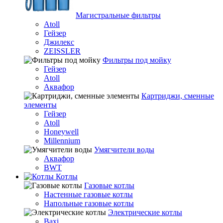
Магистральные фильтры
Atoll
Гейзер
Джилекс
ZEISSLER
Фильтры под мойку
Гейзер
Atoll
Аквафор
Картриджи, сменные
элементы
Гейзер
Atoll
Honeywell
Millennium
Умягчители воды
Аквафор
BWT
Котлы
Гaзовые котлы
Настенные газовые котлы
Напольные газовые котлы
Электрические котлы
Baxi