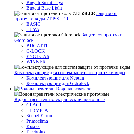
Bugatti Smart Tuya
Bugatti Base Light
Защита от
протечки воды ZEISSLER
BASIC
TUYA
Защита от протечки
Gidrolock
BUGATTI
G-LOCK
ENOLGAS
WINNER
Комплектующие для систем защита от протечки воды
Комплектующие для Neptun
Комплектующие для Gidrolock
Водонагреватели
Водонагреватeли электрические проточные
CLAGE
TERMICA
Stiebel Eltron
Primoclima
Kospel
Electrolux