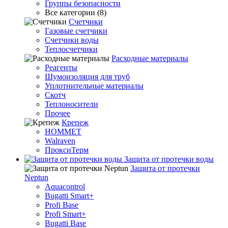
Группы безопасности
Все категории (8)
Счетчики
Газовые счетчики
Счетчики воды
Теплосчетчики
Расходные материалы
Реагенты
Шумоизоляция для труб
Уплотнительные материалы
Скотч
Теплоносители
Прочее
Крепеж
HOMMET
Walraven
ПроксиТерм
Защита от протечки воды
Защита от протечки
Neptun
Aquacontrol
Bugatti Smart+
Profi Base
Profi Smart+
Bugatti Base