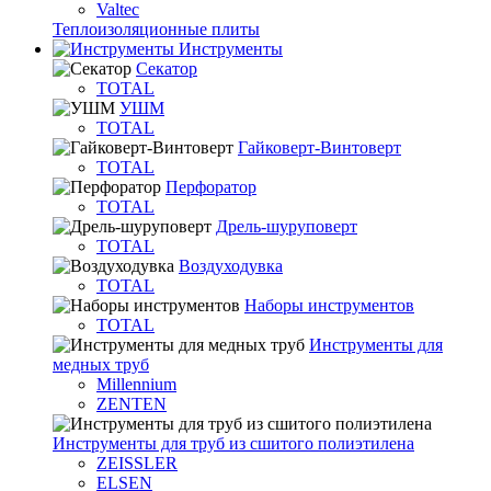
Valtec
Теплоизоляционные плиты
Инструменты
Секатор
TOTAL
УШМ
TOTAL
Гайковерт-Винтоверт
TOTAL
Перфоратор
TOTAL
Дрель-шуруповерт
TOTAL
Воздуходувка
TOTAL
Наборы инструментов
TOTAL
Инструменты для
медных труб
Millennium
ZENTEN
Инструменты для труб из сшитого полиэтилена
ZEISSLER
ELSEN