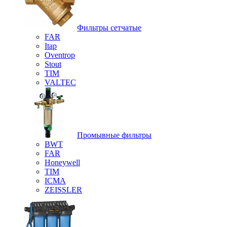
Фильтры сетчатые
FAR
Itap
Oventrop
Stout
TIM
VALTEC
Промывные фильтры
BWT
FAR
Honeywell
TIM
ICMA
ZEISSLER