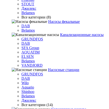
STOUT
Джилекс
Belamos
Все категории (8)
Насосы фекальные
DAB
Belamos
Канализационные насосы
GRUNDFOS
DAB
SFA Group
AQUATIM
ELSEN
Belamos
VANDJORD
Насосные станции
GRUNDFOS
DAB
Wilo
Aquario
Shinhoo
Belamos
Джилекс
Все категории (14)