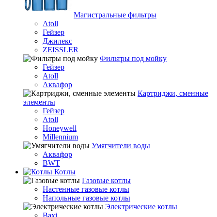
Магистральные фильтры
Atoll
Гейзер
Джилекс
ZEISSLER
Фильтры под мойку
Гейзер
Atoll
Аквафор
Картриджи, сменные
элементы
Гейзер
Atoll
Honeywell
Millennium
Умягчители воды
Аквафор
BWT
Котлы
Гaзовые котлы
Настенные газовые котлы
Напольные газовые котлы
Электрические котлы
Baxi