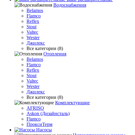
Водоснабжения
Belamos
Flamco
Reflex
Stout
Valtec
Wester
Джилекс
Все категории (8)
Отопления
Belamos
Flamco
Reflex
Stout
Valtec
Wester
Джилекс
Все категории (8)
Комплектующие
AFRISO
Askon (Дизайнсталь)
Flamco
ПроксиТерм
Насосы