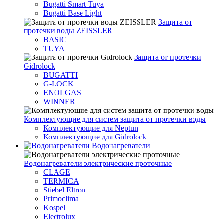
Bugatti Smart Tuya
Bugatti Base Light
Защита от
протечки воды ZEISSLER
BASIC
TUYA
Защита от протечки
Gidrolock
BUGATTI
G-LOCK
ENOLGAS
WINNER
Комплектующие для систем защита от протечки воды
Комплектующие для Neptun
Комплектующие для Gidrolock
Водонагреватели
Водонагреватeли электрические проточные
CLAGE
TERMICA
Stiebel Eltron
Primoclima
Kospel
Electrolux