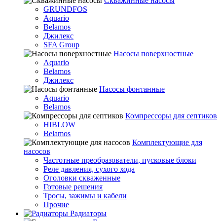
Скважинные насосы
GRUNDFOS
Aquario
Belamos
Джилекс
SFA Group
Насосы поверхностные
Aquario
Belamos
Джилекс
Насосы фонтанные
Aquario
Belamos
Компрессоры для септиков
HIBLOW
Belamos
Комплектующие для
насосов
Частотные преобразователи, пусковые блоки
Реле давления, сухого хода
Оголовки скваженные
Готовые решения
Тросы, зажимы и кабели
Прочие
Радиаторы