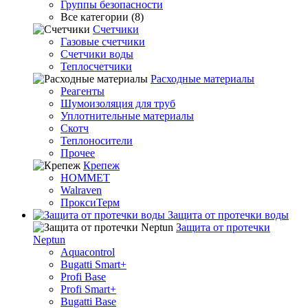
Группы безопасности
Все категории (8)
Счетчики
Газовые счетчики
Счетчики воды
Теплосчетчики
Расходные материалы
Реагенты
Шумоизоляция для труб
Уплотнительные материалы
Скотч
Теплоносители
Прочее
Крепеж
HOMMET
Walraven
ПроксиТерм
Защита от протечки воды
Защита от протечки
Neptun
Aquacontrol
Bugatti Smart+
Profi Base
Profi Smart+
Bugatti Base