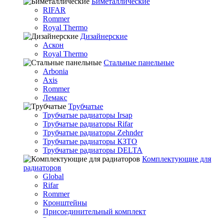
Биметаллические
RIFAR
Rommer
Royal Thermo
Дизайнерские
Аскон
Royal Thermo
Стальные панельные
Arbonia
Axis
Rommer
Лемакс
Трубчатые
Трубчатые радиаторы Irsap
Трубчатые радиаторы Rifar
Трубчатые радиаторы Zehnder
Трубчатые радиаторы КЗТО
Трубчатые радиаторы DELTA
Комплектующие для
радиаторов
Global
Rifar
Rommer
Кронштейны
Присоединительный комплект