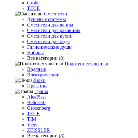
Grohe
TECE
Смесители
Душевые системы
Смесители для ванны
Смесители для раковины
Смесители для кухни
Смесители для биде
Гигиенические души
Наборы
Все категории (8)
Полотенцесушители
Водяные
Электрические
Люки
Практика
Трапы
AlcaPlast
Bettoserb
Grocenberg
TECE
TIM
Viega
ZEISSLER
Все категории (8)