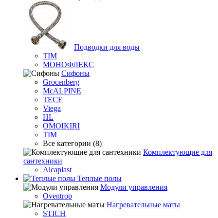
Подводки для воды
TIM
МОНОФЛЕКС
Сифоны
Grocenberg
McALPINE
TECE
Viega
HL
OMOIKIRI
TIM
Все категории (8)
Комплектующие для
сантехники
Alcaplast
Теплые полы
Модули управления
Oventrop
Нагревательные маты
STICH