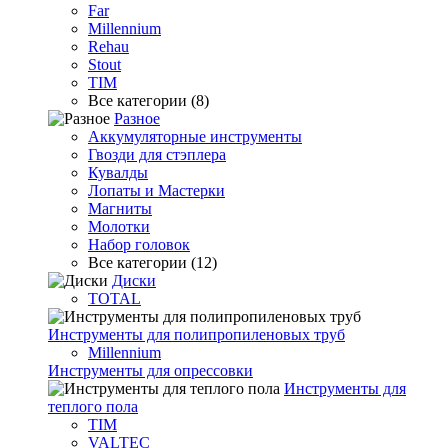
Far
Millennium
Rehau
Stout
TIM
Все категории (8)
Разное
Аккумуляторные инструменты
Гвозди для стэплера
Кувалды
Лопаты и Мастерки
Магниты
Молотки
Набор головок
Все категории (12)
Диски
TOTAL
Инструменты для полипропиленовых труб
Millennium
Инструменты для опрессовки
Инструменты для
теплого пола
TIM
VALTEC