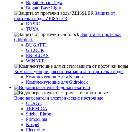
Bugatti Smart Tuya
Bugatti Base Light
Защита от
протечки воды ZEISSLER
BASIC
TUYA
Защита от протечки
Gidrolock
BUGATTI
G-LOCK
ENOLGAS
WINNER
Комплектующие для систем защита от протечки воды
Комплектующие для Neptun
Комплектующие для Gidrolock
Водонагреватели
Водонагреватeли электрические проточные
CLAGE
TERMICA
Stiebel Eltron
Primoclima
Kospel
Electrolux