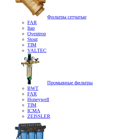
Фильтры сетчатые
FAR
Itap
Oventrop
Stout
TIM
VALTEC
Промывные фильтры
BWT
FAR
Honeywell
TIM
ICMA
ZEISSLER