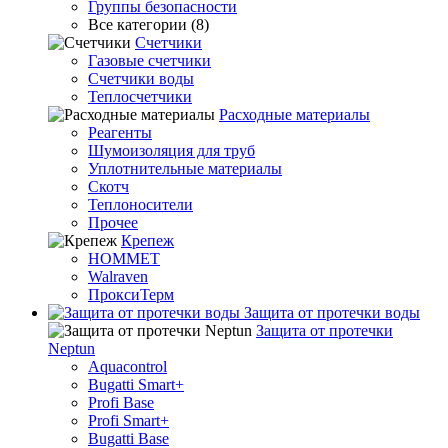
Группы безопасности
Все категории (8)
Счетчики
Газовые счетчики
Счетчики воды
Теплосчетчики
Расходные материалы
Реагенты
Шумоизоляция для труб
Уплотнительные материалы
Скотч
Теплоносители
Прочее
Крепеж
HOMMET
Walraven
ПроксиТерм
Защита от протечки воды
Защита от протечки
Neptun
Aquacontrol
Bugatti Smart+
Profi Base
Profi Smart+
Bugatti Base