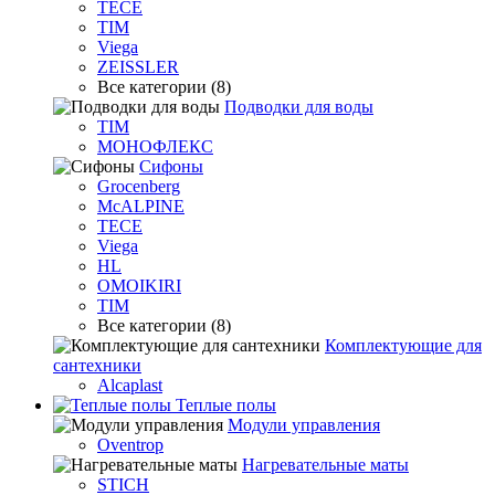
TECE
TIM
Viega
ZEISSLER
Все категории (8)
Подводки для воды
TIM
МОНОФЛЕКС
Сифоны
Grocenberg
McALPINE
TECE
Viega
HL
OMOIKIRI
TIM
Все категории (8)
Комплектующие для
сантехники
Alcaplast
Теплые полы
Модули управления
Oventrop
Нагревательные маты
STICH