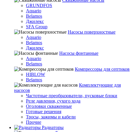
Скважинные насосы
GRUNDFOS
Aquario
Belamos
Джилекс
SFA Group
Насосы поверхностные
Aquario
Belamos
Джилекс
Насосы фонтанные
Aquario
Belamos
Компрессоры для септиков
HIBLOW
Belamos
Комплектующие для
насосов
Частотные преобразователи, пусковые блоки
Реле давления, сухого хода
Оголовки скваженные
Готовые решения
Тросы, зажимы и кабели
Прочие
Радиаторы