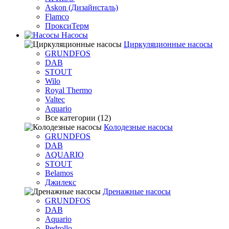
Askon (Дизайнсталь)
Flamco
ПроксиТерм
Насосы
Циркуляционные насосы
GRUNDFOS
DAB
STOUT
Wilo
Royal Thermo
Valtec
Aquario
Все категории (12)
Колодезные насосы
GRUNDFOS
DAB
AQUARIO
STOUT
Belamos
Джилекс
Дренажные насосы
GRUNDFOS
DAB
Aquario
Pedrollo