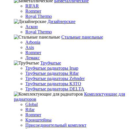
Биметаллические
RIFAR
Rommer
Royal Thermo
Дизайнерские
Аскон
Royal Thermo
Стальные панельные
Arbonia
Axis
Rommer
Лемакс
Трубчатые
Трубчатые радиаторы Irsap
Трубчатые радиаторы Rifar
Трубчатые радиаторы Zehnder
Трубчатые радиаторы КЗТО
Трубчатые радиаторы DELTA
Комплектующие для
радиаторов
Global
Rifar
Rommer
Кронштейны
Присоединительный комплект