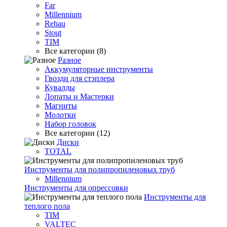
Far
Millennium
Rehau
Stout
TIM
Все категории (8)
Разное
Аккумуляторные инструменты
Гвозди для стэплера
Кувалды
Лопаты и Мастерки
Магниты
Молотки
Набор головок
Все категории (12)
Диски
TOTAL
Инструменты для полипропиленовых труб
Millennium
Инструменты для опрессовки
Инструменты для
теплого пола
TIM
VALTEC