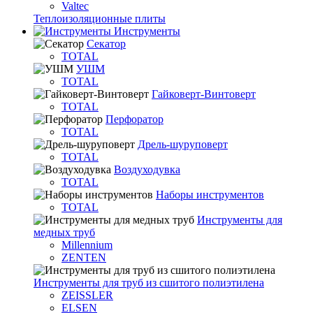
Valtec
Теплоизоляционные плиты
Инструменты
Секатор
TOTAL
УШМ
TOTAL
Гайковерт-Винтоверт
TOTAL
Перфоратор
TOTAL
Дрель-шуруповерт
TOTAL
Воздуходувка
TOTAL
Наборы инструментов
TOTAL
Инструменты для
медных труб
Millennium
ZENTEN
Инструменты для труб из сшитого полиэтилена
ZEISSLER
ELSEN