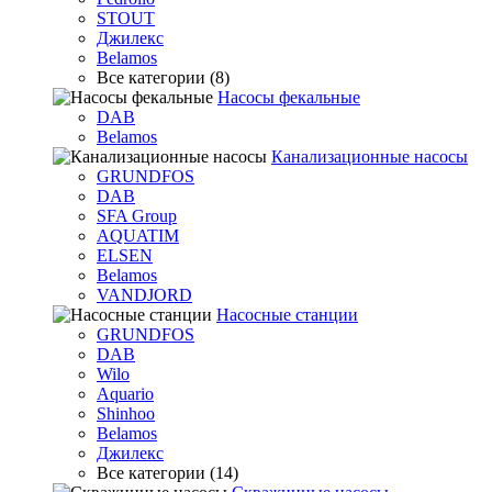
STOUT
Джилекс
Belamos
Все категории (8)
Насосы фекальные
DAB
Belamos
Канализационные насосы
GRUNDFOS
DAB
SFA Group
AQUATIM
ELSEN
Belamos
VANDJORD
Насосные станции
GRUNDFOS
DAB
Wilo
Aquario
Shinhoo
Belamos
Джилекс
Все категории (14)