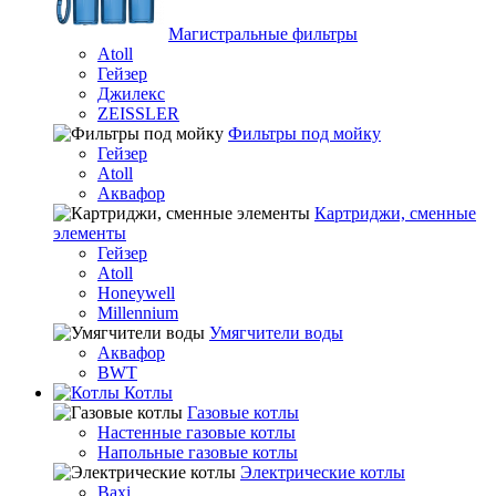
Магистральные фильтры
Atoll
Гейзер
Джилекс
ZEISSLER
Фильтры под мойку
Гейзер
Atoll
Аквафор
Картриджи, сменные
элементы
Гейзер
Atoll
Honeywell
Millennium
Умягчители воды
Аквафор
BWT
Котлы
Гaзовые котлы
Настенные газовые котлы
Напольные газовые котлы
Электрические котлы
Baxi