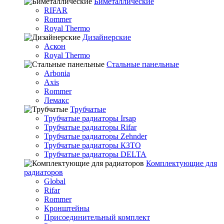
Биметаллические
RIFAR
Rommer
Royal Thermo
Дизайнерские
Аскон
Royal Thermo
Стальные панельные
Arbonia
Axis
Rommer
Лемакс
Трубчатые
Трубчатые радиаторы Irsap
Трубчатые радиаторы Rifar
Трубчатые радиаторы Zehnder
Трубчатые радиаторы КЗТО
Трубчатые радиаторы DELTA
Комплектующие для
радиаторов
Global
Rifar
Rommer
Кронштейны
Присоединительный комплект