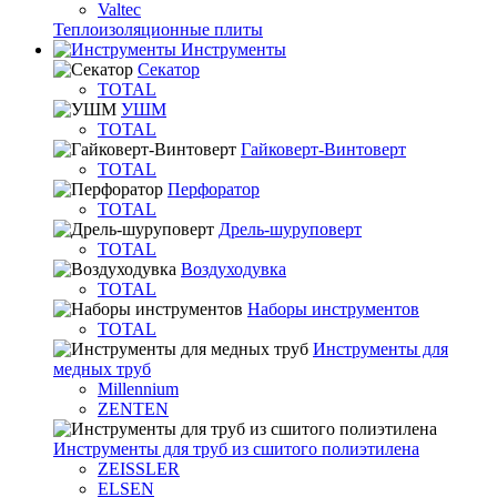
Valtec
Теплоизоляционные плиты
Инструменты
Секатор
TOTAL
УШМ
TOTAL
Гайковерт-Винтоверт
TOTAL
Перфоратор
TOTAL
Дрель-шуруповерт
TOTAL
Воздуходувка
TOTAL
Наборы инструментов
TOTAL
Инструменты для
медных труб
Millennium
ZENTEN
Инструменты для труб из сшитого полиэтилена
ZEISSLER
ELSEN