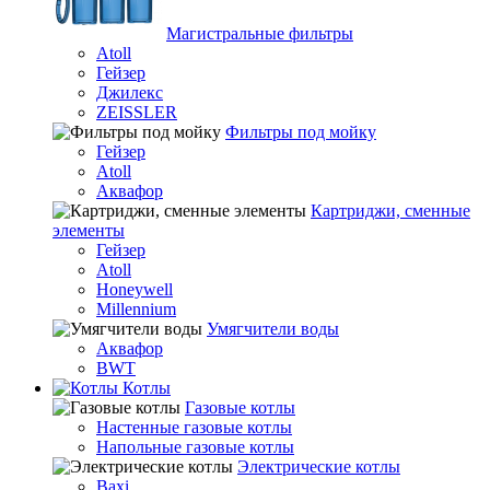
Магистральные фильтры
Atoll
Гейзер
Джилекс
ZEISSLER
Фильтры под мойку
Гейзер
Atoll
Аквафор
Картриджи, сменные
элементы
Гейзер
Atoll
Honeywell
Millennium
Умягчители воды
Аквафор
BWT
Котлы
Гaзовые котлы
Настенные газовые котлы
Напольные газовые котлы
Электрические котлы
Baxi