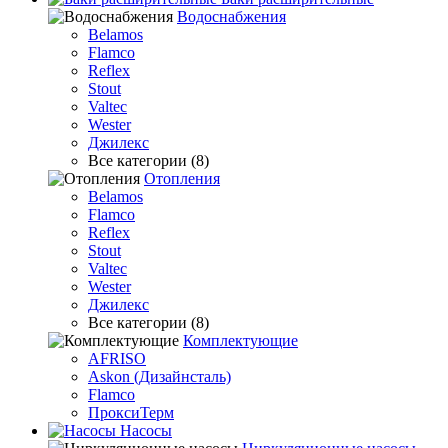
Водоснабжения
Belamos
Flamco
Reflex
Stout
Valtec
Wester
Джилекс
Все категории (8)
Отопления
Belamos
Flamco
Reflex
Stout
Valtec
Wester
Джилекс
Все категории (8)
Комплектующие
AFRISO
Askon (Дизайнсталь)
Flamco
ПроксиТерм
Насосы