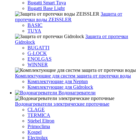
Bugatti Smart Tuya
Bugatti Base Light
Защита от
протечки воды ZEISSLER
BASIC
TUYA
Защита от протечки
Gidrolock
BUGATTI
G-LOCK
ENOLGAS
WINNER
Комплектующие для систем защита от протечки воды
Комплектующие для Neptun
Комплектующие для Gidrolock
Водонагреватели
Водонагреватeли электрические проточные
CLAGE
TERMICA
Stiebel Eltron
Primoclima
Kospel
Electrolux