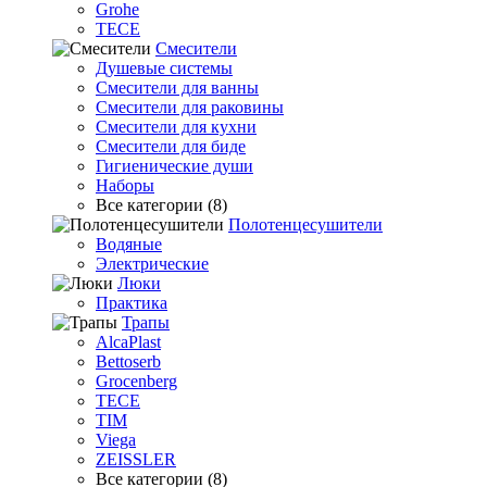
Grohe
TECE
Смесители
Душевые системы
Смесители для ванны
Смесители для раковины
Смесители для кухни
Смесители для биде
Гигиенические души
Наборы
Все категории (8)
Полотенцесушители
Водяные
Электрические
Люки
Практика
Трапы
AlcaPlast
Bettoserb
Grocenberg
TECE
TIM
Viega
ZEISSLER
Все категории (8)