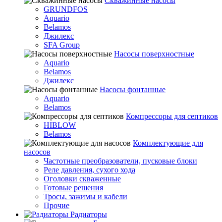
Скважинные насосы
GRUNDFOS
Aquario
Belamos
Джилекс
SFA Group
Насосы поверхностные
Aquario
Belamos
Джилекс
Насосы фонтанные
Aquario
Belamos
Компрессоры для септиков
HIBLOW
Belamos
Комплектующие для
насосов
Частотные преобразователи, пусковые блоки
Реле давления, сухого хода
Оголовки скваженные
Готовые решения
Тросы, зажимы и кабели
Прочие
Радиаторы