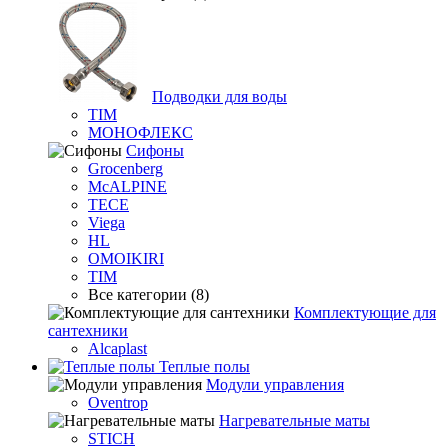
Подводки для воды
TIM
МОНОФЛЕКС
Сифоны
Grocenberg
McALPINE
TECE
Viega
HL
OMOIKIRI
TIM
Все категории (8)
Комплектующие для
сантехники
Alcaplast
Теплые полы
Модули управления
Oventrop
Нагревательные маты
STICH