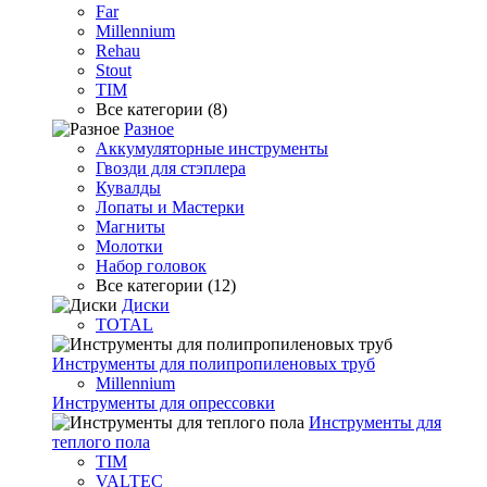
Far
Millennium
Rehau
Stout
TIM
Все категории (8)
Разное
Аккумуляторные инструменты
Гвозди для стэплера
Кувалды
Лопаты и Мастерки
Магниты
Молотки
Набор головок
Все категории (12)
Диски
TOTAL
Инструменты для полипропиленовых труб
Millennium
Инструменты для опрессовки
Инструменты для
теплого пола
TIM
VALTEC