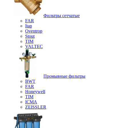
Фильтры сетчатые
FAR
Itap
Oventrop
Stout
TIM
VALTEC
Промывные фильтры
BWT
FAR
Honeywell
TIM
ICMA
ZEISSLER