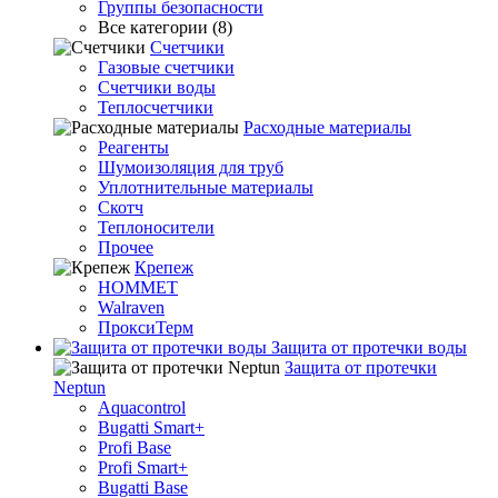
Группы безопасности
Все категории (8)
Счетчики
Газовые счетчики
Счетчики воды
Теплосчетчики
Расходные материалы
Реагенты
Шумоизоляция для труб
Уплотнительные материалы
Скотч
Теплоносители
Прочее
Крепеж
HOMMET
Walraven
ПроксиТерм
Защита от протечки воды
Защита от протечки
Neptun
Aquacontrol
Bugatti Smart+
Profi Base
Profi Smart+
Bugatti Base