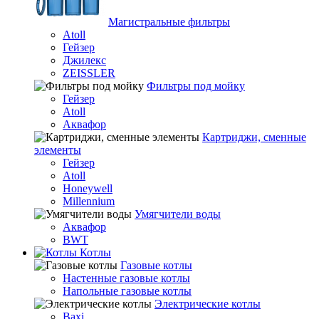
Магистральные фильтры
Atoll
Гейзер
Джилекс
ZEISSLER
Фильтры под мойку
Гейзер
Atoll
Аквафор
Картриджи, сменные
элементы
Гейзер
Atoll
Honeywell
Millennium
Умягчители воды
Аквафор
BWT
Котлы
Гaзовые котлы
Настенные газовые котлы
Напольные газовые котлы
Электрические котлы
Baxi