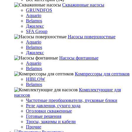
Скважинные насосы
GRUNDFOS
Aquario
Belamos
Джилекс
SFA Group
Насосы поверхностные
Aquario
Belamos
Джилекс
Насосы фонтанные
Aquario
Belamos
Компрессоры для септиков
HIBLOW
Belamos
Комплектующие для
насосов
Частотные преобразователи, пусковые блоки
Реле давления, сухого хода
Оголовки скваженные
Готовые решения
Тросы, зажимы и кабели
Прочие