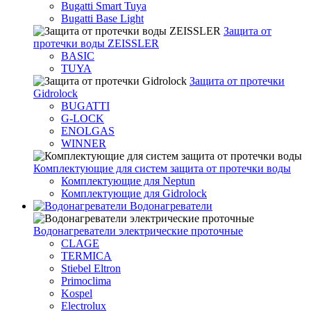
Bugatti Smart Tuya
Bugatti Base Light
Защита от
протечки воды ZEISSLER
BASIC
TUYA
Защита от протечки
Gidrolock
BUGATTI
G-LOCK
ENOLGAS
WINNER
Комплектующие для систем защита от протечки воды
Комплектующие для Neptun
Комплектующие для Gidrolock
Водонагреватели
Водонагреватeли электрические проточные
CLAGE
TERMICA
Stiebel Eltron
Primoclima
Kospel
Electrolux