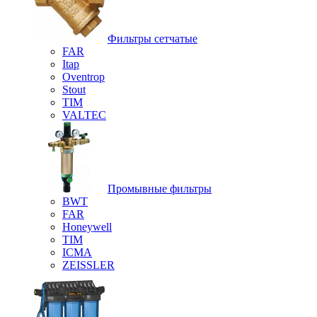
Фильтры сетчатые
FAR
Itap
Oventrop
Stout
TIM
VALTEC
Промывные фильтры
BWT
FAR
Honeywell
TIM
ICMA
ZEISSLER