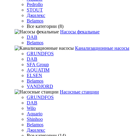
Pedrollo
STOUT
Джилекс
Belamos
Все категории (8)
Насосы фекальные
DAB
Belamos
Канализационные насосы
GRUNDFOS
DAB
SFA Group
AQUATIM
ELSEN
Belamos
VANDJORD
Насосные станции
GRUNDFOS
DAB
Wilo
Aquario
Shinhoo
Belamos
Джилекс
Все категории (14)