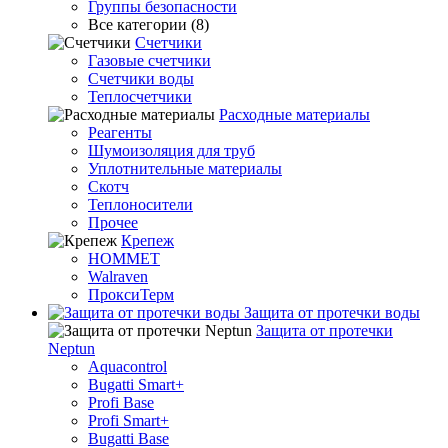
Группы безопасности
Все категории (8)
Счетчики
Газовые счетчики
Счетчики воды
Теплосчетчики
Расходные материалы
Реагенты
Шумоизоляция для труб
Уплотнительные материалы
Скотч
Теплоносители
Прочее
Крепеж
HOMMET
Walraven
ПроксиТерм
Защита от протечки воды
Защита от протечки
Neptun
Aquacontrol
Bugatti Smart+
Profi Base
Profi Smart+
Bugatti Base